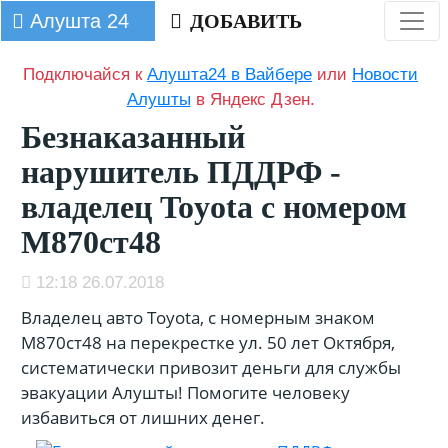
Алушта 24
ДОБАВИТЬ
Подключайся к
Алушта24 в Вайбере
или
Новости
Алушты
в Яндекс Дзен.
Безнаказанный
нарушитель ПДДРФ -
владелец Toyota с номером
М870ст48
12:18 26.07.2018
Владелец авто Toyota, с номерным знаком
М870ст48 на перекрестке ул. 50 лет Октября,
систематически привозит деньги для службы
эвакуации Алушты! Помогите человеку
избавиться от лишних денег.