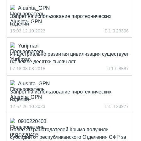
Alushta_GPN
Запрет на использование пиротехнических
изделий
15:03 12.10.2023
1
23306
Yurijman
Индустриально развитая цивилизация существует
на Земле десятки тысяч лет
07:18 08.08.2015
1
8587
Alushta_GPN
Запрет на использование пиротехнических
изделий
12:57 26.10.2023
1
23977
0910220403
Более 20 работодателей Крыма получили
субсидии от республиканского Отделения СФР за