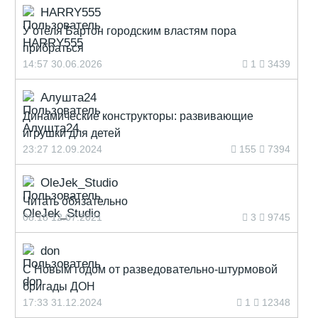
HARRY555
У отеля Бартон городским властям пора
прибраться
14:57 30.06.2026
1
3439
Алушта24
Динамические конструкторы: развивающие
игрушки для детей
23:27 12.09.2024
155
7394
OleJek_Studio
Читать обязательно
08:18 12.07.2021
3
9745
don
С Новым годом от разведовательно-штурмовой
бригады ДОН
17:33 31.12.2024
1
12348