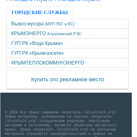
ГОРОДСКИЕ СЛУЖБЫ
Вывоз мусора
(МУП УБГ и КС)
КРЫМЭНЕРГО
Алуштинский РЭС
ГУП РК «Вода Крыма»
ГУП РК «Крымгазсети»
КРЫМТЕПЛОКОММУНЭНЕРГО
Купить это рекламное место
© 2026 Все права защищены «Алушта24» (alushta24.org).
Любые материалы, размещенные на портале «Алушта24»
(alushta24.org) сотрудниками редакции, нештатными
авторами и читателями, являются объектами авторского
права. Права «Алушта24» (alushta24.org) на указанные
материалы охраняются законодательством о правах на