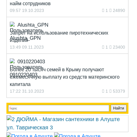
найм сотрудников
09:57 19.10.2023
1
24890
Alushta_GPN
Запрет на использование пиротехнических
изделий
13:49 09.11.2023
1
23400
0910220403
Более 20 тысяч семей в Крыму получают
ежемесячную выплату из средств материнского
капитала
17:22 31.10.2023
1
53379