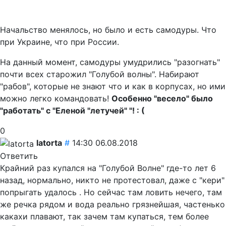
Начальство менялось, но было и есть самодуры. Что
при Украине, что при России.
На данный момент, самодуры умудрились "разогнать"
почти всех старожил "Голубой волны". Набирают
"рабов", которые не знают что и как в корпусах, но ими
можно легко командовать!
Особенно "весело" было
"работать" с "Еленой "летучей" "! : (
0
latorta
#
14:30 06.08.2018
Ответить
Крайний раз купался на "Голубой Волне" где-то лет 6
назад, нормально, никто не протестовал, даже с "кери"
попрыгать удалось . Но сейчас там ловить нечего, там
же речка рядом и вода реально грязнейшая, частенько
какахи плавают, так зачем там купаться, тем более