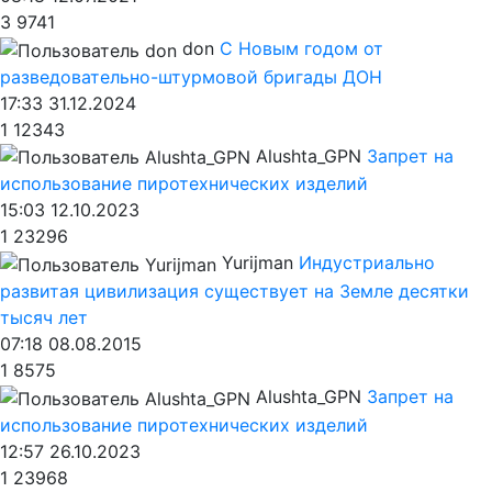
3
9741
don
С Новым годом от
разведовательно-штурмовой бригады ДОН
17:33 31.12.2024
1
12343
Alushta_GPN
Запрет на
использование пиротехнических изделий
15:03 12.10.2023
1
23296
Yurijman
Индустриально
развитая цивилизация существует на Земле десятки
тысяч лет
07:18 08.08.2015
1
8575
Alushta_GPN
Запрет на
использование пиротехнических изделий
12:57 26.10.2023
1
23968