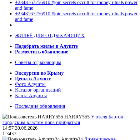
+2348167256910 #join secrets occult for money rituals power
and fame
+2348167256910 #join secrets occult for money rituals power
and fame
ЖИЛЬЁ ДЛЯ ОТДЫХАЮЩИХ
Подобрать жилье в Алуште
Разместить объявление
Советы отдыхающим
Экскурсии по Крыму
Цены в Алуште
Фото Алушты
Каталог организаций
Карта Алушты
Последние обновления
HARRY555
У отеля Бартон
городским властям пора прибраться
14:57 30.06.2026
1
3437
Алушта24
Динамические