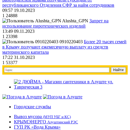
республиканского Отделения СФР за найм сотрудников
09:57 19.10.2023
1
24888
Alushta_GPN
Запрет на
использование пиротехнических изделий
13:49 09.11.2023
1
23398
0910220403
Более 20 тысяч семей
в Крыму получают ежемесячную выплату из средств
материнского капитала
17:22 31.10.2023
1
53377
Городские службы
Вывоз мусора
(МУП УБГ и КС)
КРЫМЭНЕРГО
Алуштинский РЭС
ГУП РК «Вода Крыма»