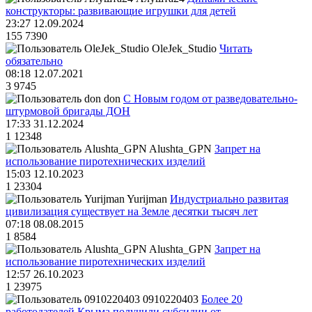
конструкторы: развивающие игрушки для детей
23:27 12.09.2024
155
7390
OleJek_Studio
Читать
обязательно
08:18 12.07.2021
3
9745
don
С Новым годом от разведовательно-
штурмовой бригады ДОН
17:33 31.12.2024
1
12348
Alushta_GPN
Запрет на
использование пиротехнических изделий
15:03 12.10.2023
1
23304
Yurijman
Индустриально развитая
цивилизация существует на Земле десятки тысяч лет
07:18 08.08.2015
1
8584
Alushta_GPN
Запрет на
использование пиротехнических изделий
12:57 26.10.2023
1
23975
0910220403
Более 20
работодателей Крыма получили субсидии от