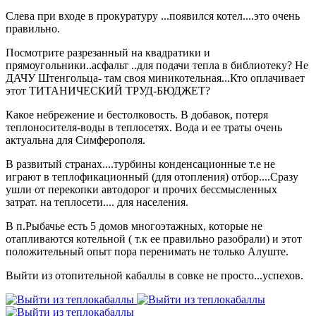
Слева при входе в прокуратуру ...появился котел....это очень
правильно.
Посмотрите разрезанный на квадратики и
прямоугольники..асфальт ..для подачи тепла в библиотеку? Не
ДАЧУ Штенгольца- там своя миникотельная...Кто оплачивает
этот ТИТАНИЧЕСКИЙ ТРУД-БЮДЖЕТ?
Какое небрежение и бестолковость. В добавок, потеря
теплоносителя-воды в теплосетях. Вода и ее траты очень
актуальна для Симферополя.
В развитый странах....турбины конденсационные т.е не
играют в теплофикационный (для отопления) отбор....Сразу
ушли от перекопки автодорог и прочих бессмысленных
затрат. на теплосети.... для населения.
В п.Рыбачье есть 5 домов многоэтажных, которые не
отапливаются котельной ( т.к ее правильно разобрали) и этот
положительный опыт пора перенимать не только Алуште.
Выйти из отопительной кабаллы в совке не просто...успехов.