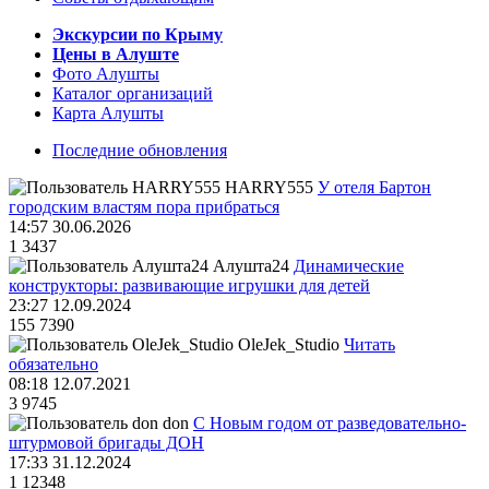
Экскурсии по Крыму
Цены в Алуште
Фото Алушты
Каталог организаций
Карта Алушты
Последние обновления
HARRY555
У отеля Бартон
городским властям пора прибраться
14:57 30.06.2026
1
3437
Алушта24
Динамические
конструкторы: развивающие игрушки для детей
23:27 12.09.2024
155
7390
OleJek_Studio
Читать
обязательно
08:18 12.07.2021
3
9745
don
С Новым годом от разведовательно-
штурмовой бригады ДОН
17:33 31.12.2024
1
12348