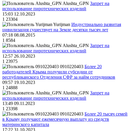
Alushta_GPN
Запрет на
использование пиротехнических изделий
15:03 12.10.2023
1
23304
Yurijman
Индустриально развитая
цивилизация существует на Земле десятки тысяч лет
07:18 08.08.2015
1
8584
Alushta_GPN
Запрет на
использование пиротехнических изделий
12:57 26.10.2023
1
23975
0910220403
Более 20
работодателей Крыма получили субсидии от
республиканского Отделения СФР за найм сотрудников
09:57 19.10.2023
1
24888
Alushta_GPN
Запрет на
использование пиротехнических изделий
13:49 09.11.2023
1
23398
0910220403
Более 20 тысяч семей
в Крыму получают ежемесячную выплату из средств
материнского капитала
17:22 31.10.2023