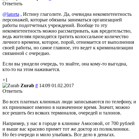
Ответить
@latorta
, Истину глаголите. Да, очевидна некомпетентность
персонажей, которые обязаны заниматься организацией
работы подотчетных учреждений. Вообще то эту
некомпетентность можно рассматривать, как вредительство,
ведь жителям приходятся тратить колоссальное количество
личного времени, которое, порой, отнимается от выполнения
своей работы, но самое главное, это ведет к криминализации
связанной с очередью.
Если вы увидели очередь, то знайте, она кому-то выгодна,
кто-то на этом наживается.
+1
Zurab
#
14:09 01.02.2017
Ответить
Во всех платных клиниках люди записываются по телефону, и
их принимают именно в назначенное время. Значит, можно
все решить без всяких терминалов, очередей и талонов.
Например, у нас в городе в клинике Амосовой, от 700 рублей
и выше вас красиво примет тот же доктор из поликлиники.
Но без очереди и мило улыбаясь. Все дело в деньгах.