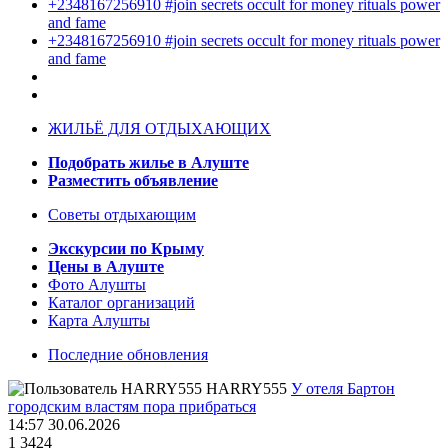
+2348167256910 #join secrets occult for money rituals power
and fame
+2348167256910 #join secrets occult for money rituals power
and fame
ЖИЛЬЁ ДЛЯ ОТДЫХАЮЩИХ
Подобрать жилье в Алуште
Разместить объявление
Советы отдыхающим
Экскурсии по Крыму
Цены в Алуште
Фото Алушты
Каталог организаций
Карта Алушты
Последние обновления
HARRY555
У отеля Бартон
городским властям пора прибраться
14:57 30.06.2026
1
3424