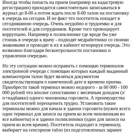
Иногда чтобы попасть на прием (например на кадастровую
регистрацию) приходится самостоятельно записываться в
журнал до 8-00 а потом ждать после 8-00 талон на постановку
в очередь на сегодня. И не факт что посетитель попадет в
сегодняшнюю очередь. Очень неудобно и трудоемко и для
посетителей и для сотрудников. Кроме того провоцирует
коррупцию. Например в поликлинике где вроде бы уже
стоишь в очереди к врачу - подходят медработники со своими
знакомыми и проводят в их в кабинет игнорируя очередь. Это
возможно благодаря бесконтрольности постановки и
управления очередью.
Но эту ситуацию можно исправить с помощью терминалов
электронной очереди с помощью которых каждый выданный
компьютером талон будет являться документом
свидетельствующем о намеченной дате и времени приема.
Приобрести такой терминал можно недорого - за 60 000 - 100
000 рублей что вполне сопоставимо с месячным доходом (з/
п+надбавки) одного чиновника горсовета. А преимущества
для посетителей переоценить трудно. Установить такие
терминалы можно для начала в здании горсовета (нужен всего
один терминал для записи на прием ко всем чиновникам во
все кабинеты) и в здании поликлиники (один для записи на
прием ко всем врачам). Посетитель подходит к терминалу,
выбирает на сенсорном табло (из подготовленных заранее