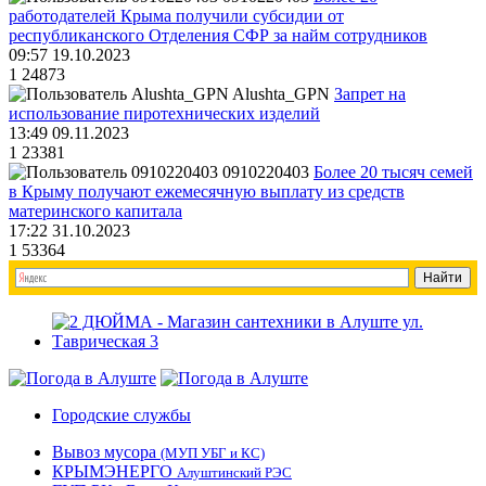
работодателей Крыма получили субсидии от
республиканского Отделения СФР за найм сотрудников
09:57 19.10.2023
1
24873
Alushta_GPN
Запрет на
использование пиротехнических изделий
13:49 09.11.2023
1
23381
0910220403
Более 20 тысяч семей
в Крыму получают ежемесячную выплату из средств
материнского капитала
17:22 31.10.2023
1
53364
Городские службы
Вывоз мусора
(МУП УБГ и КС)
КРЫМЭНЕРГО
Алуштинский РЭС