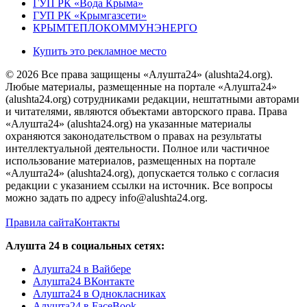
ГУП РК «Вода Крыма»
ГУП РК «Крымгазсети»
КРЫМТЕПЛОКОММУНЭНЕРГО
Купить это рекламное место
© 2026 Все права защищены «Алушта24» (alushta24.org).
Любые материалы, размещенные на портале «Алушта24»
(alushta24.org) сотрудниками редакции, нештатными авторами
и читателями, являются объектами авторского права. Права
«Алушта24» (alushta24.org) на указанные материалы
охраняются законодательством о правах на результаты
интеллектуальной деятельности. Полное или частичное
использование материалов, размещенных на портале
«Алушта24» (alushta24.org), допускается только с согласия
редакции с указанием ссылки на источник. Все вопросы
можно задать по адресу info@alushta24.org.
Правила сайта
Контакты
Алушта 24 в социальных сетях:
Алушта24 в Вайбере
Алушта24 ВКонтакте
Алушта24 в Однокласниках
Алушта24 в FaceBook