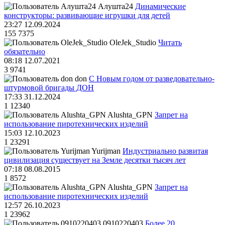
Алушта24
Динамические
конструкторы: развивающие игрушки для детей
23:27 12.09.2024
155
7375
OleJek_Studio
Читать
обязательно
08:18 12.07.2021
3
9741
don
С Новым годом от разведовательно-
штурмовой бригады ДОН
17:33 31.12.2024
1
12340
Alushta_GPN
Запрет на
использование пиротехнических изделий
15:03 12.10.2023
1
23291
Yurijman
Индустриально развитая
цивилизация существует на Земле десятки тысяч лет
07:18 08.08.2015
1
8572
Alushta_GPN
Запрет на
использование пиротехнических изделий
12:57 26.10.2023
1
23962
0910220403
Более 20