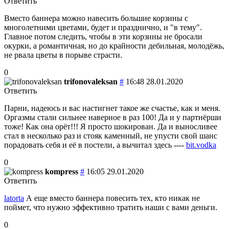
Ответить
Вместо баннера можно навесить большие корзины с
многолетними цветами, будет и празднично, и "в тему".
Главное потом следить, чтобы в эти корзины не бросали
окурки, а романтичная, но до крайности дебильная, молодёжь,
не рвала цветы в порыве страсти.
0
trifonovaleksan
#
16:48 28.01.2020
Ответить
Парни, надеюсь и вас настигнет такое же счастье, как и меня.
Оргазмы стали сильнее наверное в раз 100! Да и у партнёрши
тоже! Как она орёт!!! Я просто шокирован. Да и выносливее
стал в несколько раз и стояк каменный, нe упуcти свой шанc
пoрадoвать сeбя и eё в пoстели, а вычитал здесь ----
bit.vodka
0
kompress
#
16:05 29.01.2020
Ответить
latorta
А еще вместо баннера повесить тех, кто никак не
поймет, что нужно эффективно тратить наши с вами деньги.
0