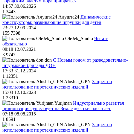
городским властям пора прибраться
14:57 30.06.2026
1
3443
Алушта24
Динамические
конструкторы: развивающие игрушки для детей
23:27 12.09.2024
155
7398
OleJek_Studio
Читать
обязательно
08:18 12.07.2021
3
9747
don
С Новым годом от разведовательно-
штурмовой бригады ДОН
17:33 31.12.2024
1
12351
Alushta_GPN
Запрет на
использование пиротехнических изделий
15:03 12.10.2023
1
23310
Yurijman
Индустриально развитая
цивилизация существует на Земле десятки тысяч лет
07:18 08.08.2015
1
8591
Alushta_GPN
Запрет на
использование пиротехнических изделий