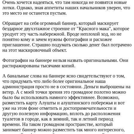
Очень хочется надеяться, что там никогда не появятся новые
лотки. Однако, зная аппетиты наших начальников уверен, что
это место не останется пустым.
Обращает на себя огромный баннер, который маскирует
бездарное двухэтажное строение от "Красного мака", которое
уродует эту часть набережной. Вроде неплохой ход, но не
понятно кому и зачем нужны фотографии и расхожее
приглашение. Страшно подумать сколько денег был потрачено
на этот маскировочный объект.
Фотографии на баннере нельзя назвать оригинальными. Они
растиражированы тысячами копий.
А банальные слова на баннере ясно свидетельствуют о том,
что придумать что либо более оригинальное наша
администрация просто не в состоянии. Деньги выброшены на
ветер. А с моей точки зрения это громадное полотно можно
было бы использовать намного эффективнее. Возможно,
разместить карту Алушты и алуштинского побережья и вот
уже на этом фоне отметить и достопримечательности и
другую полезную информацию, вплоть до расположения
туалетов в городе, как в зимний, так и летний период
времени. На таком громадном пространстве, который
занимает баннер можно разместить так много интересного,