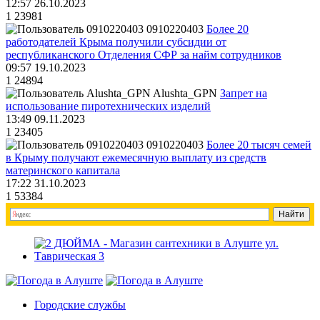
12:57 26.10.2023
1
23981
0910220403
Более 20
работодателей Крыма получили субсидии от
республиканского Отделения СФР за найм сотрудников
09:57 19.10.2023
1
24894
Alushta_GPN
Запрет на
использование пиротехнических изделий
13:49 09.11.2023
1
23405
0910220403
Более 20 тысяч семей
в Крыму получают ежемесячную выплату из средств
материнского капитала
17:22 31.10.2023
1
53384
Городские службы