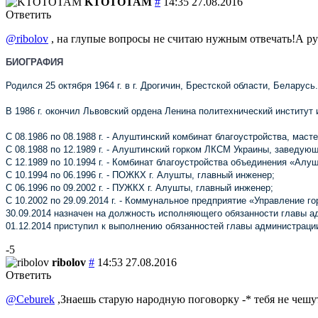
KTOTOTAM
#
14:35 27.08.2016
Ответить
@ribolov
, на глупые вопросы не считаю нужным отвечать!А ру
БИОГРАФИЯ
Родился 25 октября 1964 г. в г. Дрогичин, Брестской области, Беларусь.
В 1986 г. окончил Львовский ордена Ленина политехнический институ
С 08.1986 по 08.1988 г. - Алуштинский комбинат благоустройства, маст
С 08.1988 по 12.1989 г. - Алуштинский горком ЛКСМ Украины, заведую
С 12.1989 по 10.1994 г. - Комбинат благоустройства объединения «Алу
С 10.1994 по 06.1996 г. - ПОЖКХ г. Алушты, главный инженер;
С 06.1996 по 09.2002 г. - ПУЖКХ г. Алушты, главный инженер;
С 10.2002 по 29.09.2014 г. - Коммунальное предприятие «Управление го
30.09.2014 назначен на должность исполняющего обязанности главы 
01.12.2014 приступил к выполнению обязанностей главы администрац
-5
ribolov
#
14:53 27.08.2016
Ответить
@Ceburek
,Знаешь старую народную поговорку -* тебя не чешут 