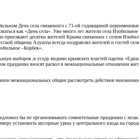
бильном День села связанного с 71-ой годовщиной переименован
аться как «День села». Уже много лет жители села Изобильное 
село приезжают десятки жителей Крыма связанных с селом Изоби
Русской общины Алушты всегда поздравлял жителей и гостей сел
зобильное –Корбек».
 канун выборов ,в угоду видимо крымских властей партии «Един
этом празднике вносят раскол в межнациональные отношения жит
ании межнациональных общин рассмотреть действия чиновнико
дложил бы не организовывать сомнительные праздники с незас
римеру установить мусорные урны у центрального входа на город