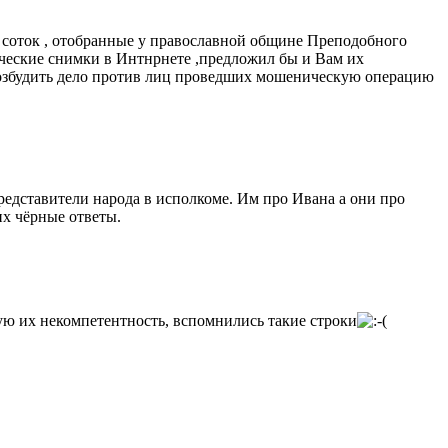
0 соток , отобранные у православной общине Преподобного
ческие снимки в Интнрнете ,предложил бы и Вам их
 возбудить дело против лиц проведших мошеническую операцию
представители народа в исполкоме. Им про Ивана а они про
их чёрные ответы.
ную их некомпетентность, вспомнились такие строки