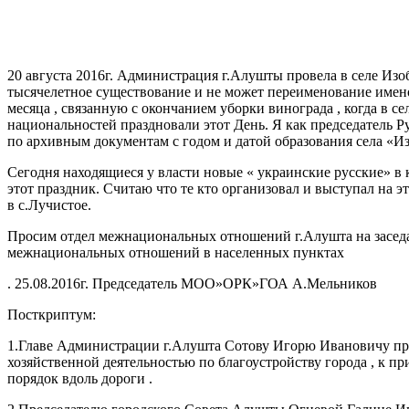
20 августа 2016г. Администрация г.Алушты провела в селе Изо
тысячелетное существование и не может переименование именов
месяца , связанную с окончанием уборки винограда , когда в 
национальностей праздновали этот День. Я как председатель 
по архивным документам с годом и датой образования села «И
Сегодня находящиеся у власти новые « украинские русские» в
этот праздник. Считаю что те кто организовал и выступал на 
в с.Лучистое.
Просим отдел межнациональных отношений г.Алушта на засед
межнациональных отношений в населенных пунктах
. 25.08.2016г. Председатель МОО»ОРК»ГОА А.Мельников
Посткриптум:
1.Главе Администрации г.Алушта Сотову Игорю Ивановичу пре
хозяйственной деятельностью по благоустройству города , к п
порядок вдоль дороги .