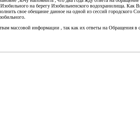
овне ,хочу напомнить , что два года жду ответа на обращение .
Изобильного на берегу Изобильненского водохранилища. Как В
олнить свое обещание данное на одной из сессий городского Со
зобильного.
твам массовой информации , так как их ответы на Обращения в 