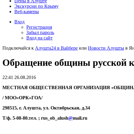
Цены в Алуште
Экскурсии по Крыму
Веб-камеры
Вход
Регистрация
Забыл пароль
Вход на сайт
Подключайся к
Алушта24 в Вайбере
или
Новости Алушты
в Ян
Обращение общины русской к
22:41 26.08.2016
МЕСТНАЯ ОБЩЕСТВЕННАЯ ОРГАНИЗАЦИЯ «ОБЩИНА
/ МОО»ОРК»ГОА/
298515, г. Алушта, ул. Октябрьская, д.34
Т/ф. 5-08-80.т
ел. ;
rus
_
ob
_
alush
@
mail
.
ru