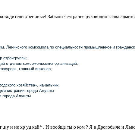
ководители хреновые! Забыли чем ранее руководил глава админи
т им. Ленинского комсомола по специальности промышленное и гражданс
ер стройгруппы;
щий отделом комсомольських организаций;
штакурор», главный инженер;
родского хозяйства», начальник;
администрации города Алушты
ии города Алушты
,ну и не хр yu кай* . И вообще ты о ком ? Я в Дрогобыче и Львов