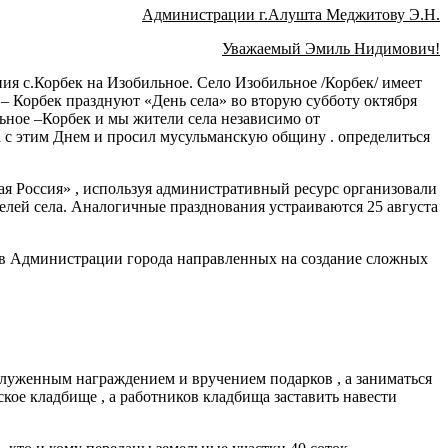
Администрации г.Алушта Меджитову Э.Н.
Уважаемый Эмиль Нидимович!
ия с.Корбек на Изобильное. Село Изобильное /Корбек/ имеет
– Корбек празднуют «День села» во вторую субботу октября
льное –Корбек и мы жители села независимо от
а с этим Днем и просил мусульманскую общину . определиться
ая Россия» , используя административный ресурс организовали
елей села. Аналогичные празднования устраиваются 25 августа
в Администрации города направленных на создание сложных
луженным награждением и вручением подарков , а заниматься
ское кладбище , а работников кладбища заставить навести