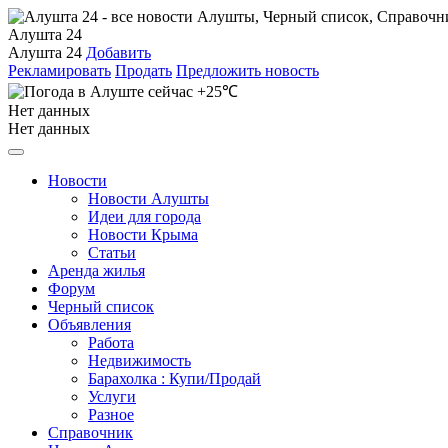
Алушта 24
Алушта 24
Добавить
Рекламировать
Продать
Предложить новость
+25℃
Нет данных
Нет данных
Новости
Новости Алушты
Идеи для города
Новости Крыма
Статьи
Аренда жилья
Форум
Черный список
Объявления
Работа
Недвижимость
Барахолка : Купи/Продай
Услуги
Разное
Справочник