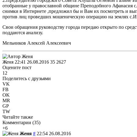
2.Председателю городского Совета Алушты Огневой Галине Иван
отобранные у православной общине Преподобного Афанасия с.
снимки в Интнрнете ,предложил бы и Вам их посмотреть и вып
против лиц проведших мошеническую операцию на землях с.И
Свои обращения руководству города передаю открыто по средс
поддаются анализу.
Мельников Алексей Алексеевич
Женя
22:41 26.08.2016
35
2627
Оцените пост
12
Поделитесь с друзьями
VK
FB
OK
MR
GP
TW
Читайте также
Комментарии (
35
)
+6
Женя
#
22:54 26.08.2016