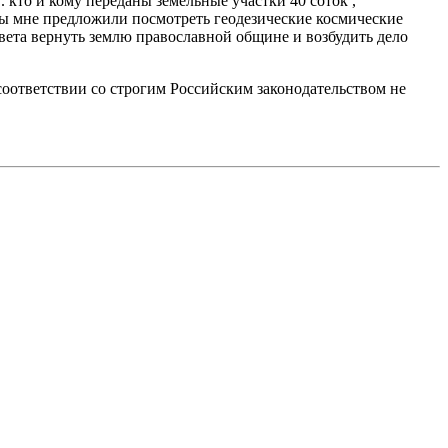
 кто и кому переданы земельные участки 40 соток ,
ы мне предложили посмотреть геодезические космические
вета вернуть землю православной общине и возбудить дело
соответствии со строгим Российским законодательством не