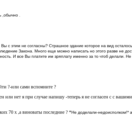
 ,обычно .
 Вы с этим не согласны? Страшное здание которое на вид осталось
облюдение Закона. Много еще можно написать но этого разве не дос
ность. И все Вы платите им зряплату именно за то чтоб делали. Н
ти ?-или сами вспомните ?
ен или нет я при случае напишу -теперь я не согласен с с вашим
ких 70 х ,а виноваты последние ? *
Не доделали-недоисполком!* а