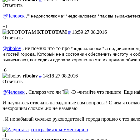
Ответить
@Человек
,*
недоисполкома* *недочеловеки * так вы выражаетесь
+1
KTOTOTAM
#
13:59 27.08.2016
Ответить
@ribolov
, не помню что то про
*недочеловеки * а недоисполком,
и гостей города. Который не в состоянии обеспечить чистоту и с
выписывают, вот садики сделали хорошо-но это их прямая обязан
-6
ribolov
#
14:18 27.08.2016
Ответить
@Человек
, Склероз что ли ?
-читайте что пишете
Еще най
И научитесь отвечать на заданные вам вопросы ! С чем я соглас
нехорошим словом ,но не называю
. И не забывай сколько руководителей города прошло с тех дале
-1