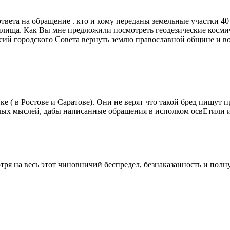
ответа на обращение . кто и кому переданы земельные участки 4
илища. Как Вы мне предложили посмотреть геодезические косми
ессий городского Совета вернуть землю православной общине и
е ( в Ростове и Саратове). Они не верят что такой бред пишут 
тлых мыслей, дабы написанные обращения в исполком освЕтили 
отря на весь этот чиновничий беспредел, безнаказанность и пол