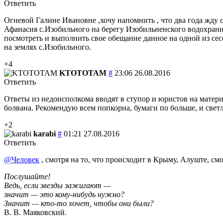
Ответить
Огневой Галине Ивановне ,хочу напомнить , что два года жду 
Афанасия с.Изобильного на берегу Изобильненского водохран
посмотреть и выполнить свое обещание данное на одной из с
на землях с.Изобильного.
+4
KTOTOTAM
#
23:06 26.08.2016
Ответить
Ответы из недоисполкома вводят в ступор и юристов на материк
болвана. Рекомендую всем попкорна, бумаги по больше, и све
+2
karabi
#
01:21 27.08.2016
Ответить
@Человек
, смотря на то, что происходит в Крыму, Алуште, см
Послушайте!
Ведь, если звезды зажигают —
значит — это кому-нибудь нужно?
Значит — кто-то хочет, чтобы они были?
В. В. Маяковский.