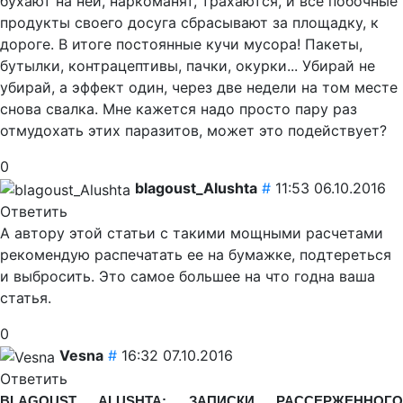
бухают на ней, наркоманят, трахаются, и все побочные
продукты своего досуга сбрасывают за площадку, к
дороге. В итоге постоянные кучи мусора! Пакеты,
бутылки, контрацептивы, пачки, окурки... Убирай не
убирай, а эффект один, через две недели на том месте
снова свалка. Мне кажется надо просто пару раз
отмудохать этих паразитов, может это подействует?
0
blagoust_Alushta
#
11:53 06.10.2016
Ответить
А автору этой статьи с такими мощными расчетами
рекомендую распечатать ее на бумажке, подтереться
и выбросить. Это самое большее на что годна ваша
статья.
0
Vesna
#
16:32 07.10.2016
Ответить
BLAGOUST
А
LUSHTA
: ЗАПИСКИ РАССЕРЖЕННОГ