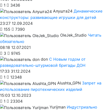
1
3436
Алушта24
Динамические
конструкторы: развивающие игрушки для детей
23:27 12.09.2024
155
7390
OleJek_Studio
Читать
обязательно
08:18 12.07.2021
3
9745
don
С Новым годом от
разведовательно-штурмовой бригады ДОН
17:33 31.12.2024
1
12348
Alushta_GPN
Запрет на
использование пиротехнических изделий
15:03 12.10.2023
1
23304
Yurijman
Индустриально