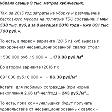
убрано свыше 9 тыс. метров кубических.
Так, за 2015 год затраты на уборку и размещение
бесхозного мусора на полигоне ТБО составили
1 млн.
538 тыс. руб, а за 8 месяцев 2016 года - уже 691 тыс.
700 руб.».
То есть, в первом варианте (2015 г.) куб вывоза и
захоронения несанкционированной свалки стоил:
3
3
1 538 000 руб .: 9 000 м
170.88 руб./м
=
Во втором варианте (2016 г.):
3
3
691 000 руб.: 8 000 м
=
86.38 руб/м
Кстати, для любимых сограждан (при норме
3
3
накопления 2.66 м
-чел/год) –
243 руб./м
…
То есть, пока коммунальщики будут получать
удовольствие от несанкционированных свалок –