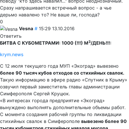
поводу "кто здесь навалил..." вопрос неоднозначный.
Сразу напрашивается встречный вопрос - а чье
дерьмо навалено то? Не ваше ли, господа?
0
Vesna
#
15:29 13.10.2016
Ответить
3
БИТВА С КУБОМЕТРАМИ: 1000 (!!!) М
/ДЕНЬ!!!:
krym.news
С 12 июля текущего года МУП «Экоград» вывезено
более 90 тысяч кубов отходов со стихийных свалок.
Такую информацию в эфире радио «Спутник в Крыму»
озвучил первый заместитель главы администрации
Симферополя Сергей Круцюк.
«В интересах города предприятие «Экоград»
вынуждено выполнять дополнительные объемы работ.
С момента создания рабочей группы по ликвидации
стихийных свалок в Симферополе
вывезено более 90
тысяч кубометров стихийных навалов мусора.