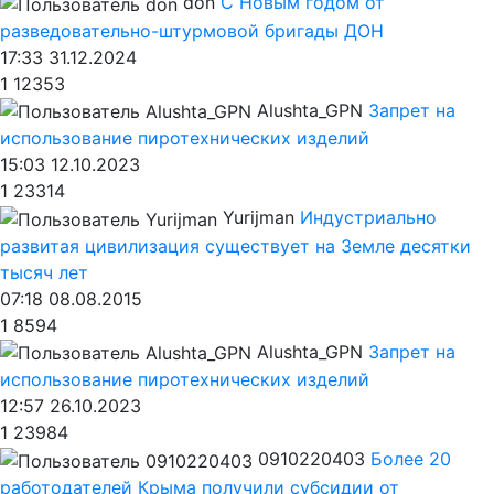
don
С Новым годом от
разведовательно-штурмовой бригады ДОН
17:33 31.12.2024
1
12353
Alushta_GPN
Запрет на
использование пиротехнических изделий
15:03 12.10.2023
1
23314
Yurijman
Индустриально
развитая цивилизация существует на Земле десятки
тысяч лет
07:18 08.08.2015
1
8594
Alushta_GPN
Запрет на
использование пиротехнических изделий
12:57 26.10.2023
1
23984
0910220403
Более 20
работодателей Крыма получили субсидии от