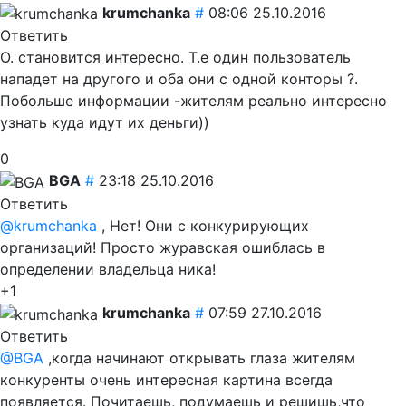
krumchanka
#
08:06 25.10.2016
Ответить
О. становится интересно. Т.е один пользователь
нападет на другого и оба они с одной конторы ?.
Побольше информации -жителям реально интересно
узнать куда идут их деньги))
0
BGA
#
23:18 25.10.2016
Ответить
@krumchanka
, Нет! Они с конкурирующих
организаций! Просто журавская ошиблась в
определении владельца ника!
+1
krumchanka
#
07:59 27.10.2016
Ответить
@BGA
,когда начинают открывать глаза жителям
конкуренты очень интересная картина всегда
появляется. Почитаешь, подумаешь и решишь,что