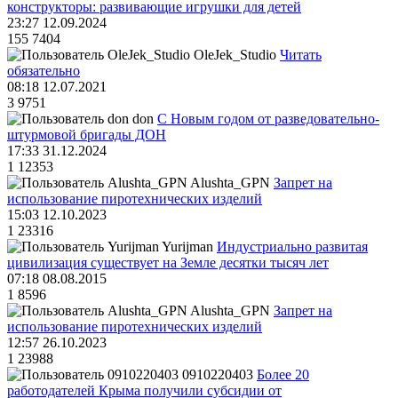
конструкторы: развивающие игрушки для детей
23:27 12.09.2024
155
7404
OleJek_Studio
Читать
обязательно
08:18 12.07.2021
3
9751
don
С Новым годом от разведовательно-
штурмовой бригады ДОН
17:33 31.12.2024
1
12353
Alushta_GPN
Запрет на
использование пиротехнических изделий
15:03 12.10.2023
1
23316
Yurijman
Индустриально развитая
цивилизация существует на Земле десятки тысяч лет
07:18 08.08.2015
1
8596
Alushta_GPN
Запрет на
использование пиротехнических изделий
12:57 26.10.2023
1
23988
0910220403
Более 20
работодателей Крыма получили субсидии от