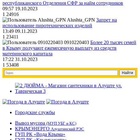
республиканского Отделения СФР за найм сотрудников
09:57 19.10.2023
1
24916
Alushta_GPN
Запрет на
использование пиротехнических изделий
13:49 09.11.2023
1
23411
0910220403
Более 20 тысяч семей
в Крыму получают ежемесячную выплату из средств
материнского капитала
17:22 31.10.2023
1
53408
Городские службы
Вывоз мусора
(МУП УБГ и КС)
КРЫМЭНЕРГО
Алуштинский РЭС
ГУП РК «Вода Крыма»
ГУП РК «Крымгазсети»