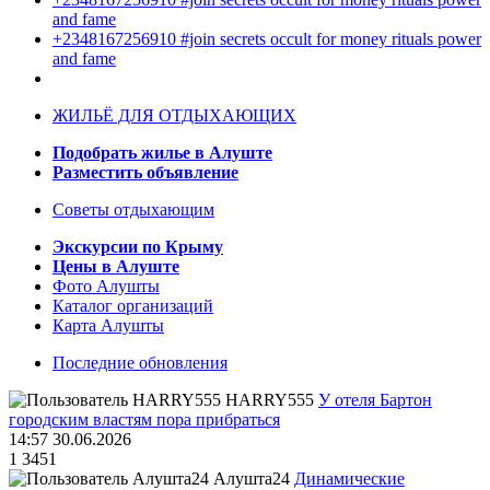
and fame
+2348167256910 #join secrets occult for money rituals power
and fame
ЖИЛЬЁ ДЛЯ ОТДЫХАЮЩИХ
Подобрать жилье в Алуште
Разместить объявление
Советы отдыхающим
Экскурсии по Крыму
Цены в Алуште
Фото Алушты
Каталог организаций
Карта Алушты
Последние обновления
HARRY555
У отеля Бартон
городским властям пора прибраться
14:57 30.06.2026
1
3451
Алушта24
Динамические