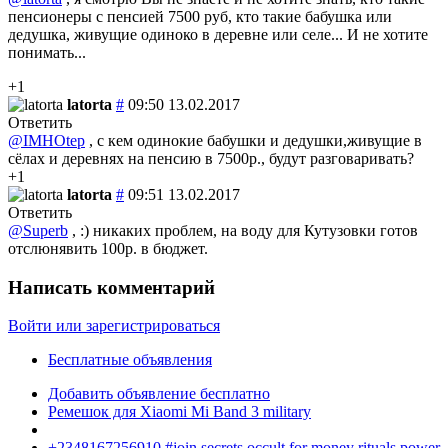
пенсионеры с пенсией 7500 руб, кто такие бабушка или
дедушка, живущие одиноко в деревне или селе... И не хотите
понимать...
+1
latorta
#
09:50 13.02.2017
Ответить
@IMHOtep
, с кем одинокие бабушки и дедушки,живущие в
сёлах и деревнях на пенсию в 7500р., будут разговаривать?
+1
latorta
#
09:51 13.02.2017
Ответить
@Superb
, :) никаких проблем, на воду для Кутузовки готов
отслюнявить 100р. в бюджет.
Написать комментарий
Войти или зарегистрироваться
Бесплатные объявления
Добавить объявление бесплатно
Ремешок для Xiaomi Mi Band 3 military
+2348167256910 #join secrets occult for money rituals power