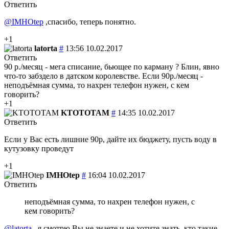
Ответить
@IMHOtep
,спасибо, теперь понятно.
+1
latorta
#
13:56 10.02.2017
Ответить
90 р./месяц - мега списание, бьющее по карману ? Блин, явно
что-то забздело в датском королевстве. Если 90р./месяц -
неподъёмная сумма, то нахрен телефон нужен, с кем
говорить?
+1
KTOTOTAM
#
14:35 10.02.2017
Ответить
Если у Вас есть лишние 90р, дайте их бюджету, пусть воду в
кутузовку проведут
+1
IMHOtep
#
16:04 10.02.2017
Ответить
неподъёмная сумма, то нахрен телефон нужен, с
кем говорить?
@latorta
, я смотрю Вы не знаете и не хотите знать, кто такие