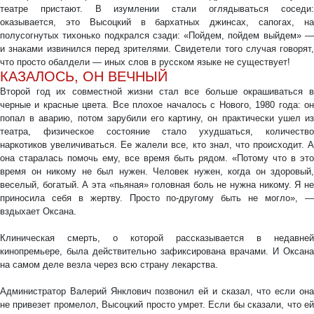
театре пристают. В изумлении стали оглядываться соседи:
оказывается, это Высоцкий в бархатных джинсах, сапогах, на
полусогнутых тихонько подкрался сзади: «Пойдем, пойдем выйдем» —
и знаками извинился перед зрителями. Свидетели того случая говорят,
что просто обалдели — иных слов в русском языке не существует!
КАЗАЛОСЬ, ОН ВЕЧНЫЙ
Второй год их совместной жизни стал все больше окрашиваться в
черные и красные цвета. Все плохое началось с Нового, 1980 года: он
попал в аварию, потом зарубили его картину, он практически ушел из
театра, физическое состояние стало ухудшаться, количество
наркотиков увеличиваться. Ее жалели все, кто знал, что происходит. А
она старалась помочь ему, все время быть рядом. «Потому что в это
время он никому не был нужен. Человек нужен, когда он здоровый,
веселый, богатый. А эта «пьяная» головная боль не нужна никому. Я не
приносила себя в жертву. Просто по-другому быть не могло», —
вздыхает Оксана.
Клиническая смерть, о которой рассказывается в недавней
кинопремьере, была действительно зафиксирована врачами. И Оксана
на самом деле везла через всю страну лекарства.
Администратор Валерий Янклович позвонил ей и сказал, что если она
не привезет промелол, Высоцкий просто умрет. Если бы сказали, что ей