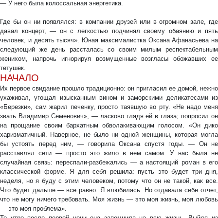
— У него была колоссальная энергетика.
Где бы он ни появлялся: в компании друзей или в огромном зале, где
давал концерт, — он с легкостью подчинял своему обаянию и пять
человек, и десять тысяч». Юная максималистка Оксана Афанасьева на
следующий же день рассталась со своим милым респектабельным
женихом, напрочь игнорируя возмущенные возгласы обожавших ее
тетушек.
НАЧАЛО
Их первое свидание прошло традиционно: он пригласил ее домой, нежно
ухаживал, угощал изысканным вином и заморскими деликатесами из
«Березки», сам жарил печенку, просто таявшую во рту. «Не надо меня
звать Владимир Семенович», — ласково глядя ей в глаза; попросил он
на прощание своим бархатным обволакивающим голосом. «Он дико
харизматичный. Наверное, не было ни одной женщины, которая могла
бы устоять перед ним, — говорила Оксана спустя годы. — Он не
расставлял сети — просто это жило в нем самом. У нас была не
случайная связь: переспали-разбежались — а настоящий роман в его
классической форме. Я для себя решила: пусть это будет три дня,
неделя, но я буду с этим человеком, потому что он не такой, как все.
Что будет дальше — все равно. Я влюбилась. Но отдавала себе отчет,
что не могу ничего требовать. Моя жизнь — это моя жизнь, моя любовь
— это моя проблема».
То утро после первой ночи она запомнила на всю жизнь. Выйдя из