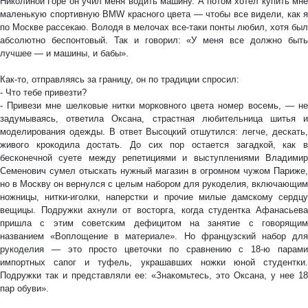
Николиной Горе он учил меня водить машину. А потом хотел купить мне
маленькую спортивную BMW красного цвета — чтобы все видели, как я
по Москве рассекаю. Володя в мелочах все-таки понты любил, хотя был
абсолютно беспонтовый. Так и говорил: «У меня все должно быть
лучшее — и машины, и бабы».
Как-то, отправляясь за границу, он по традиции спросил:
- Что тебе привезти?
- Привези мне шелковые нитки морковного цвета номер восемь, — не
задумываясь, ответила Оксана, страстная любительница шитья и
моделирования одежды. В ответ Высоцкий отшутился: легче, дескать,
живого крокодила достать. До сих пор остается загадкой, как в
бесконечной суете между репетициями и выступлениями Владимир
Семенович сумел отыскать нужный магазин в огромном чужом Париже,
но в Москву он вернулся с целым набором для рукоделия, включающим
ножницы, нитки-иголки, наперстки и прочие милые дамскому сердцу
вещицы. Подружки ахнули от восторга, когда студентка Афанасьева
пришла с этим советским дефицитом на занятие с говорящим
названием «Воплощение в материале». Но французский набор для
рукоделия — это просто цветочки по сравнению с 18-ю парами
импортных сапог и туфель, украшавших ножки юной студентки.
Подружки так и представляли ее: «Знакомьтесь, это Оксана, у нее 18
пар обуви».