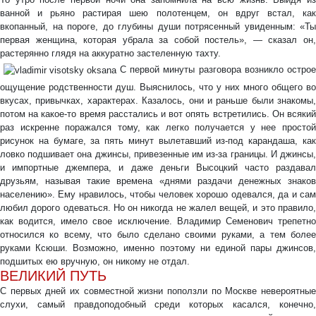
ванной и рьяно растирая шею полотенцем, он вдруг встал, как
вкопанный, на пороге, до глубины души потрясенный увиденным: «Ты
первая женщина, которая убрала за собой постель», — сказал он,
растерянно глядя на аккуратно застеленную тахту.
С первой минуты разговора возникло острое
ощущение родственности душ. Выяснилось, что у них много общего во
вкусах, привычках, характерах. Казалось, они и раньше были знакомы,
потом на какое-то время расстались и вот опять встретились. Он всякий
раз искренне поражался тому, как легко получается у нее простой
рисунок на бумаге, за пять минут вылетавший из-под карандаша, как
ловко подшивает она джинсы, привезенные им из-за границы. И джинсы,
и импортные джемпера, и даже деньги Высоцкий часто раздавал
друзьям, называя такие времена «днями раздачи денежных знаков
населению». Ему нравилось, чтобы человек хорошо одевался, да и сам
любил дорого одеваться. Но он никогда не жалел вещей, и это правило,
как водится, имело свое исключение. Владимир Семенович трепетно
относился ко всему, что было сделано своими руками, а тем более
руками Ксюши. Возможно, именно поэтому ни единой пары джинсов,
подшитых ею вручную, он никому не отдал.
ВЕЛИКИЙ ПУТЬ
С первых дней их совместной жизни поползли по Москве невероятные
слухи, самый правдоподобный среди которых касался, конечно,