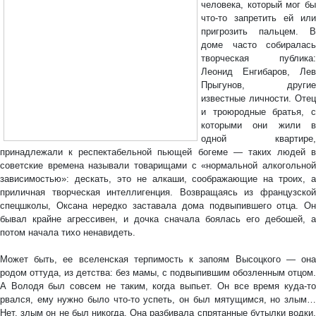
человека, который мог бы
что-то запретить ей или
пригрозить пальцем. В
доме часто собиралась
творческая публика:
Леонид Енгибаров, Лев
Прыгунов, другие
известные личности. Отец
и троюродные братья, с
которыми они жили в
одной квартире,
принадлежали к респектабельной пьющей богеме — таких людей в
советские времена называли товарищами с «нормальной алкогольной
зависимостью»: дескать, это не алкаши, соображающие на троих, а
приличная творческая интеллигенция. Возвращаясь из французской
спецшколы, Оксана нередко заставала дома подвыпившего отца. Он
бывал крайне агрессивен, и дочка сначала боялась его дебошей, а
потом начала тихо ненавидеть.
Может быть, ее вселенская терпимость к запоям Высоцкого — она
родом оттуда, из детства: без мамы, с подвыпившим обозленным отцом.
А Володя был совсем не таким, когда выпьет. Он все время куда-то
рвался, ему нужно было что-то успеть, он был мятущимся, но злым…
Нет, злым он не был никогда. Она разбивала спрятанные бутылки водки,