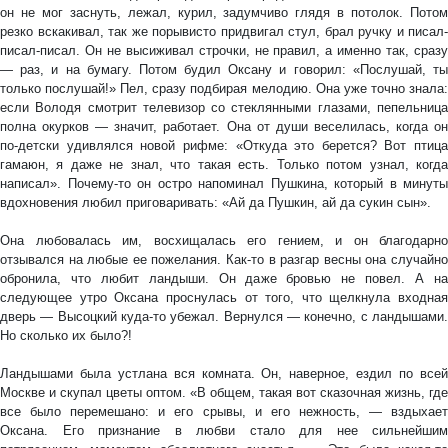
он не мог заснуть, лежал, курил, задумчиво глядя в потолок. Потом
резко вскакивал, так же порывисто придвигал стул, брал ручку и писал-
писал-писал. Он не высиживал строчки, не правил, а именно так, сразу
— раз, и на бумагу. Потом будил Оксану и говорил: «Послушай, ты
только послушай!» Пел, сразу подбирая мелодию. Она уже точно знала:
если Володя смотрит телевизор со стеклянными глазами, пепельница
полна окурков — значит, работает. Она от души веселилась, когда он
по-детски удивлялся новой рифме: «Откуда это берется? Вот птица
гамаюн, я даже не знал, что такая есть. Только потом узнал, когда
написал». Почему-то он остро напоминал Пушкина, который в минуты
вдохновения любил приговаривать: «Ай да Пушкин, ай да сукин сын».
Она любовалась им, восхищалась его гением, и он благодарно
отзывался на любые ее пожелания. Как-то в разгар весны она случайно
обронила, что любит ландыши. Он даже бровью не повел. А на
следующее утро Оксана проснулась от того, что щелкнула входная
дверь — Высоцкий куда-то убежал. Вернулся — конечно, с ландышами.
Но сколько их было?!
Ландышами была устлана вся комната. Он, наверное, ездил по всей
Москве и скупал цветы оптом. «В общем, такая вот сказочная жизнь, где
все было перемешано: и его срывы, и его нежность, — вздыхает
Оксана. Его признание в любви стало для нее сильнейшим