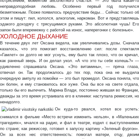
потрясением, моментом абсолютного счастья. — Это была какая-то
неправдоподобная любовь. Особенно первый год получился
безмятежным. Позже появилось предчувствие беды… Сейчас только об
этом и пишут: пил, кололся, алкоголик, наркоман. Вот и представляешь
эдакого доходягу с трясущимися руками. Это абсолютная чушь! Его
запои были вперемежку с работой на износ, наперегонки с болезнью».
ХОЛОДНОЕ ДЫХАНИЕ
В течение двух лет Оксана видела, как увеличивались дозы. Сначала
казалось, что это помогает восстановлению сил: после спектакля
«Гамлет» он долго не мог уснуть, ему было так плохо, что он кричал,
как раненый зверь. И он делал укол. «А что это ты себе колешь?» —
удивленно спрашивала Оксана. «Это витамины», — пряча глаза,
отвечал он. Так продолжалось до тех пор, пока она не выудила
очередную ампулу из помойки — это был промедол. Оксана поняла, что
он болен, и ему становилось все хуже. Она бы все на свете отдала,
только бы его вылечить. Марина Влади, постоянно жившая во Франции,
дважды за это время устраивала его в клиники: наступала ремиссия, но
ненадолго.
Он куда-то рвался, хотел все успеть:
снимался в фильме «Место встречи изменить нельзя», в «Маленьких
трагедиях», мчался на радио, и фал в театре, ездил с выступлениями
по стране; как режиссер, готовил к запуску картину «Зеленый фургон».
Он за всех нес ответственность: помогал матери, отцу, двоим