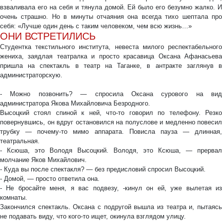
взваливала его на себя и тянула домой. Ей было его безумно жалко. И
очень страшно. Но в минуты отчаяния она всегда тихо шептала про
себя: «Лучше один день с таким человеком, чем всю жизнь…»
ОНИ ВСТРЕТИЛИСЬ
Студентка текстильного института, невеста милого респектабельного
жениха, заядлая театралка и просто красавица Оксана Афанасьева
пришла на спектакль в театр на Таганке, в антракте заглянув в
администраторскую.
- Можно позвонить? — спросила Оксана сурового на вид
администратора Якова Михайловича Безродного.
Высоцкий стоял спиной к ней, что-то говорил по телефону. Резко
повернувшись, он вдруг остановился на полуслове и медленно повесил
трубку — почему-то мимо аппарата. Повисла пауза — длинная,
театральная.
- Ксюша, это Володя Высоцкий. Володя, это Ксюша, — прервал
молчание Яков Михайлович.
- Куда вы после спектакля? — без предисловий спросил Высоцкий.
- Домой, — просто ответила она.
- Не бросайте меня, я вас подвезу, -кинул он ей, уже вылетая из
комнаты.
Закончился спектакль. Оксана с подругой вышла из театра и, пытаясь
не подавать виду, что кого-то ищет, окинула взглядом улицу.