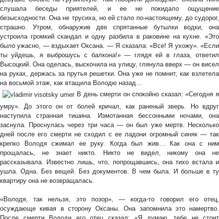
слушала беседы приятелей, и ее не покидало ощущение
безысходности. Она не трусиха, но ей стало по-настоящему, до судорог,
страшно. Утром, обнаружив две спрятанные бутылки водки, она
устроила громкий скандал и одну разбила в раковине на кухне. «Это
было ужасно, — вздыхает Оксана. — Я сказала: «Все! Я ухожу». «Если
ты уйдешь, я выброшусь с балкона!» — глядя ей в глаза, ответил
Высоцкий. Она оделась, выскочила на улицу, глянула вверх — он висел
на руках, держась за прутья решетки. Она уже не помнит, как взлетела
на восьмой этаж, как втащила Володю назад…
В день смерти он спокойно сказал: «Сегодня я
умру». До этого он от болей кричал, как раненый зверь. Но вдруг
наступила странная тишина. Измотанная бессонными ночами, она
заснула. Проснулась через три часа — он был уже мертв. Несколько
дней после его смерти не сходил с ее ладони огромный синяк — так
крепко Володя сжимал ее руку. Когда был жив… Как она с ним
прощалась, не знает никто. Никто не видел, никому она не
рассказывала. Известно лишь, что, попрощавшись, она тихо встала и
ушла. Одна. Без вещей. Без документов. В чем была. И больше в ту
квартиру она не возвращалась.
«Володя, так нельзя, это позор», — когда-то говорил его отец,
осуждающе кивая в сторону Оксаны. Она запомнила это намертво.
После смерти Володи его отец сказал: «Я думаю, тебе не стоит