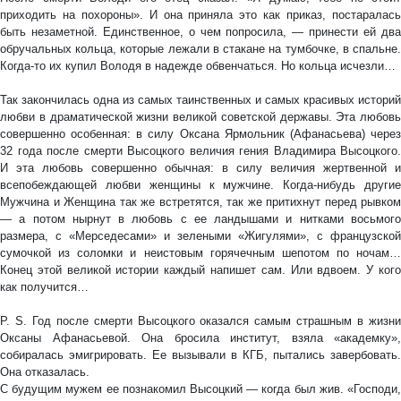
приходить на похороны». И она приняла это как приказ, постаралась
быть незаметной. Единственное, о чем попросила, — принести ей два
обручальных кольца, которые лежали в стакане на тумбочке, в спальне.
Когда-то их купил Володя в надежде обвенчаться. Но кольца исчезли…
Так закончилась одна из самых таинственных и самых красивых историй
любви в драматической жизни великой советской державы. Эта любовь
совершенно особенная: в силу Оксана Ярмольник (Афанасьева) через
32 года после смерти Высоцкого величия гения Владимира Высоцкого.
И эта любовь совершенно обычная: в силу величия жертвенной и
всепобеждающей любви женщины к мужчине. Когда-нибудь другие
Мужчина и Женщина так же встретятся, так же притихнут перед рывком
— а потом нырнут в любовь с ее ландышами и нитками восьмого
размера, с «Мерседесами» и зелеными «Жигулями», с французской
сумочкой из соломки и неистовым горячечным шепотом по ночам…
Конец этой великой истории каждый напишет сам. Или вдвоем. У кого
как получится…
Р. S. Год после смерти Высоцкого оказался самым страшным в жизни
Оксаны Афанасьевой. Она бросила институт, взяла «академку»,
собиралась эмигрировать. Ее вызывали в КГБ, пытались завербовать.
Она отказалась.
С будущим мужем ее познакомил Высоцкий — когда был жив. «Господи,