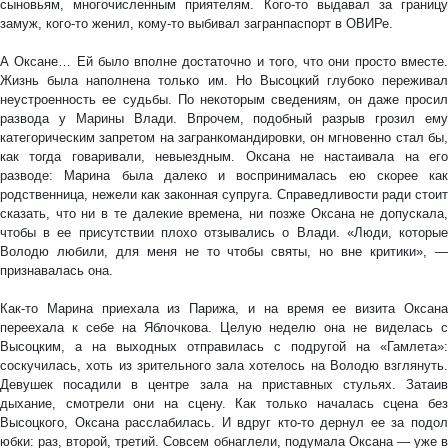
сыновьям, многочисленным приятелям. Кого-то выдавал за границу
замуж, кого-то женил, кому-то выбивал загранпаспорт в ОВИРе.
А Оксане… Ей было вполне достаточно и того, что они просто вместе.
Жизнь была наполнена только им. Но Высоцкий глубоко переживал
неустроенность ее судьбы. По некоторым сведениям, он даже просил
развода у Марины Влади. Впрочем, подобный разрыв грозил ему
категорическим запретом на загранкомандировки, он мгновенно стал бы,
как тогда говаривали, невыездным. Оксана не настаивала на его
разводе: Марина была далеко и воспринималась ею скорее как
родственница, нежели как законная супруга. Справедливости ради стоит
сказать, что ни в те далекие времена, ни позже Оксана не допускала,
чтобы в ее присутствии плохо отзывались о Влади. «Люди, которые
Володю любили, для меня не то чтобы святы, но вне критики», —
признавалась она.
Как-то Марина приехала из Парижа, и на время ее визита Оксана
переехала к себе на Яблочкова. Целую неделю она не виделась с
Высоцким, а на выходных отправилась с подругой на «Гамлета»:
соскучилась, хоть из зрительного зала хотелось на Володю взглянуть.
Девушек посадили в центре зала на приставных стульях. Затаив
дыхание, смотрели они на сцену. Как только началась сцена без
Высоцкого, Оксана расслабилась. И вдруг кто-то дернул ее за подол
юбки: раз, второй, третий. Совсем обнаглели, подумала Оксана — уже в