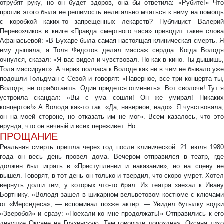
отрубят руку, но он будет здоров, она бы ответила: «Рубите!» Что
против этого была ее решимость нелегально мчаться к нему на помощь
с коробкой каких-то запрещенных лекарств? Публицист Валерий
Перевозчиков в книге «Правда смертного часа» приводит такие слова
Афанасьевой: «В Бухаре была самая настоящая клиническая смерть. Я
ему дышала, а Толя Федотов делал массаж сердца. Когда Володя
очнулся, сказал: «Я вас видел и чувствовал. Но как в кино. Ты дышишь,
Толя массирует». А через полчаса к Володе как ни в чем не бывало уже
подошли Гольдман с Севой и говорят: «Наверное, все три концерта ты,
Володя, не отработаешь. Один придется отменить». Вот сволочи! Тут я
устроила скандал: «Вы с ума сошли! Он же умирал! Никаких
концертов!» А Володя как-то так: «Да, наверное, надо». Я чувствовала,
он на моей стороне, но отказать им не мог». Всем казалось, что это
ерунда, что он вечный и всех переживет. Но…
ПРОЩАНИЕ
Реальная смерть пришла через год после клинической. 21 июля 1980
года он весь день провел дома. Вечером отправился в театр, где
должен был играть в «Преступлении и наказании», но на сцену не
вышел. Говорят, в тот день он только и твердил, что скоро умрет. Хотел
вернуть долги тем, у которых что-то брал. Из театра заехал к Ивану
Бортнику. «Володя зашел в шикарном вельветовом костюме с ключами
от «Мерседеса», — вспоминал позже актер. — Увидел бутылку водки
«Зверобой» и сразу: «Поехали ко мне продолжать!» Отправились к его
девушке Оксане на Грузинскую. Там говорили допоздна». Оксана тихо