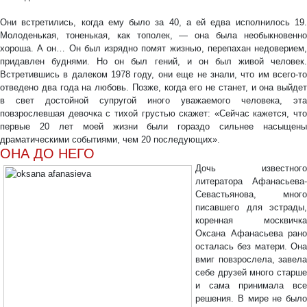
Они встретились, когда ему было за 40, а ей едва исполнилось 19.
Молоденькая, тоненькая, как тополек, — она была необыкновенно
хороша. А он… Он был изрядно помят жизнью, перепахан недоверием,
придавлен буднями. Но он был гений, и он был живой человек.
Встретившись в далеком 1978 году, они еще не знали, что им всего-то
отведено два года на любовь. Позже, когда его не станет, и она выйдет
в свет достойной супругой иного уважаемого человека, эта
повзрослевшая девочка с тихой грустью скажет: «Сейчас кажется, что
первые 20 лет моей жизни были гораздо сильнее насыщены
драматическими событиями, чем 20 последующих».
ОНА ДО НЕГО
Дочь известного
литератора Афанасьева-
Севастьянова, много
писавшего для эстрады,
коренная москвичка
Оксана Афанасьева рано
осталась без матери. Она
вмиг повзрослела, завела
себе друзей много старше
и сама принимала все
решения. В мире не было