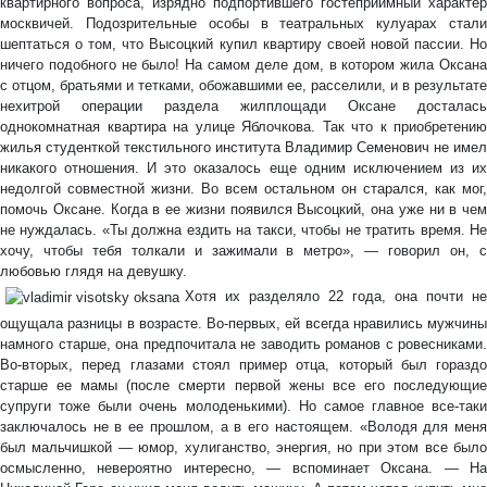
квартирного вопроса, изрядно подпортившего гостеприимный характер
москвичей. Подозрительные особы в театральных кулуарах стали
шептаться о том, что Высоцкий купил квартиру своей новой пассии. Но
ничего подобного не было! На самом деле дом, в котором жила Оксана
с отцом, братьями и тетками, обожавшими ее, расселили, и в результате
нехитрой операции раздела жилплощади Оксане досталась
однокомнатная квартира на улице Яблочкова. Так что к приобретению
жилья студенткой текстильного института Владимир Семенович не имел
никакого отношения. И это оказалось еще одним исключением из их
недолгой совместной жизни. Во всем остальном он старался, как мог,
помочь Оксане. Когда в ее жизни появился Высоцкий, она уже ни в чем
не нуждалась. «Ты должна ездить на такси, чтобы не тратить время. Не
хочу, чтобы тебя толкали и зажимали в метро», — говорил он, с
любовью глядя на девушку.
Хотя их разделяло 22 года, она почти не
ощущала разницы в возрасте. Во-первых, ей всегда нравились мужчины
намного старше, она предпочитала не заводить романов с ровесниками.
Во-вторых, перед глазами стоял пример отца, который был гораздо
старше ее мамы (после смерти первой жены все его последующие
супруги тоже были очень молоденькими). Но самое главное все-таки
заключалось не в ее прошлом, а в его настоящем. «Володя для меня
был мальчишкой — юмор, хулиганство, энергия, но при этом все было
осмысленно, невероятно интересно, — вспоминает Оксана. — На