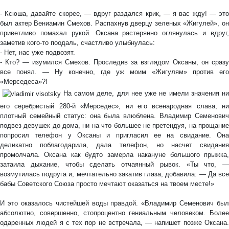
- Ксюша, давайте скорее, — вдруг раздался крик, — я вас жду! — это
был актер Вениамин Смехов. Распахнув дверцу зеленых «Жигулей», он
приветливо помахал рукой. Оксана растерянно оглянулась и вдруг,
заметив кого-то поодаль, счастливо улыбнулась:
- Нет, нас уже подвозят.
- Кто? — изумился Смехов. Проследив за взглядом Оксаны, он сразу
все понял. — Ну конечно, где уж моим «Жигулям» против его
«Мерседеса»?!
На самом деле, для нее уже не имели значения ни
его серебристый 280-й «Мерседес», ни его всенародная слава, ни
плотный семейный статус: она была влюблена. Владимир Семенович
подвез девушек до дома, ни на что большее не претендуя, на прощание
попросил телефон у Оксаны и пригласил ее на свидание. Она
деликатно поблагодарила, дала телефон, но насчет свидания
промолчала. Оксана как будто замерла накануне большого прыжка,
затаила дыхание, чтобы сделать отчаянный рывок. «Ты что, —
возмутилась подруга и, мечтательно закатив глаза, добавила: — Да все
бабы Советского Союза просто мечтают оказаться на твоем месте!»
И это оказалось чистейшей воды правдой. «Владимир Семенович был
абсолютно, совершенно, стопроцентно гениальным человеком. Более
одаренных людей я с тех пор не встречала, — напишет позже Оксана.