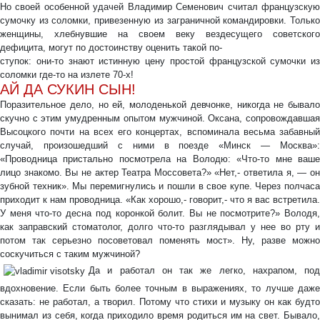
Но своей особенной удачей Владимир Семенович считал французскую
сумочку из соломки, привезенную из заграничной командировки. Только
женщины, хлебнувшие на своем веку вездесущего советского
дефицита, могут по достоинству оценить такой по-
ступок: они-то знают истинную цену простой французской сумочки из
соломки где-то на излете 70-х!
АЙ ДА СУКИН СЫН!
Поразительное дело, но ей, молоденькой девчонке, никогда не бывало
скучно с этим умудренным опытом мужчиной. Оксана, сопровождавшая
Высоцкого почти на всех его концертах, вспоминала весьма забавный
случай, произошедший с ними в поезде «Минск — Москва»:
«Проводница пристально посмотрела на Володю: «Что-то мне ваше
лицо знакомо. Вы не актер Театра Моссовета?» «Нет,- ответила я, — он
зубной техник». Мы перемигнулись и пошли в свое купе. Через полчаса
приходит к нам проводница. «Как хорошо,- говорит,- что я вас встретила.
У меня что-то десна под коронкой болит. Вы не посмотрите?» Володя,
как заправский стоматолог, долго что-то разглядывал у нее во рту и
потом так серьезно посоветовал поменять мост». Ну, разве можно
соскучиться с таким мужчиной?
Да и работал он так же легко, нахрапом, под
вдохновение. Если быть более точным в выражениях, то лучше даже
сказать: не работал, а творил. Потому что стихи и музыку он как будто
вынимал из себя, когда приходило время родиться им на свет. Бывало,