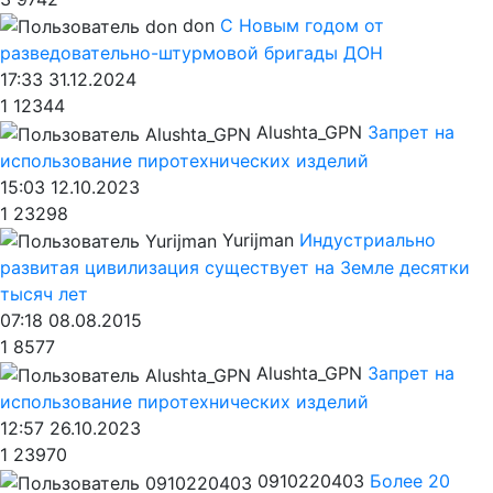
don
С Новым годом от
разведовательно-штурмовой бригады ДОН
17:33 31.12.2024
1
12344
Alushta_GPN
Запрет на
использование пиротехнических изделий
15:03 12.10.2023
1
23298
Yurijman
Индустриально
развитая цивилизация существует на Земле десятки
тысяч лет
07:18 08.08.2015
1
8577
Alushta_GPN
Запрет на
использование пиротехнических изделий
12:57 26.10.2023
1
23970
0910220403
Более 20