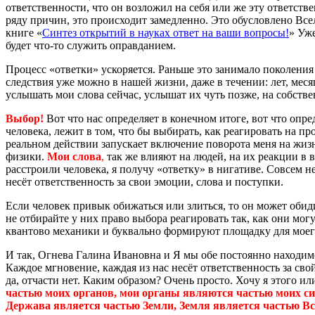
ответственности, что он возложил на себя или же эту ответстве
ряду причин, это происходит замедленно. Это обусловлено Все
книге «
Синтез открытий в науках ответ на ваши вопросы!
» Уже
будет что-то служить оправданием.
Процесс «ответки» ускоряется. Раньше это занимало поколения
следствия уже можно в нашей жизни, даже в течении: лет, меся
услышать мои слова сейчас, услышат их чуть позже, на собств
Выбор!
Вот что нас определяет в конечном итоге, вот что опре
человека, лежит в том, что бы выбирать, как реагировать на п
реальном действии запускает включение поворота меня на жиз
физики.
Мои слова
,
так же влияют на людей, на их реакции в в
расстроили человека, я получу «ответку» в нигативе. Совсем н
несёт ответственность за свои эмоции, слова и поступки.
Если человек привык обижаться или злиться, то он может обид
не отбирайте у них право выбора реагировать так, как они могу
квантово механики и буквально формируют площадку для моего 
И так, Огнева Галина Ивановна и Я мы обе постоянно находим
Каждое мгновение, каждая из нас несёт ответственность за сво
да, отчасти нет. Каким образом? Очень просто. Хочу я этого ил
частью моих органов, мои органы являются частью моих си
Держава является частью Земли, Земля является частью Вс