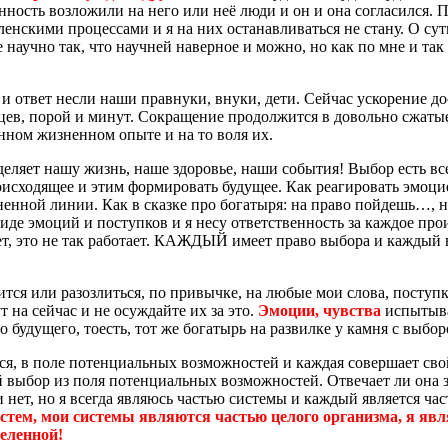
нность возложили на него или неё люди и он и она согласился. П
ленскими процессами и я на них останавливаться не стану. О су
 научно так, что научней наверное и можно, но как по мне и так
 и ответ несли наши правнуки, внуки, дети. Сейчас ускорение 
цев, порой и минут. Сокращение продолжится в довольно сжатые 
енном жизненном опыте и на то воля их.
деляет нашу жизнь, наше здоровье, наши события! Выбор есть все
роисходящее и этим формировать будущее. Как реагировать эмоци
ненной линии. Как в сказке про богатыря: на право пойдешь…, 
иде эмоций и поступков и я несу ответственность за каждое прои
ет, это не так работает. КАЖДЫЙ имеет право выбора и каждый в
ится или разозлиться, по привычке, на любые мои слова, поступ
т на сейчас и не осуждайте их за это.
Эмоции, чувства
испытыва
будущего, тоесть, тот же богатырь на развилке у камня с выбор
ся, в поле потенциальных возможностей и каждая совершает сво
й выбор из поля потенциальных возможностей. Отвечает ли она за
и нет, но я всегда являюсь частью системы и каждый является ча
стем, мои системы являются частью целого организма, я явл
еленной!