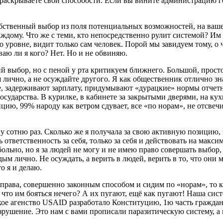
, раскрываете свои способости. Если вы вините администрацию г
 собственный выбор из поля потенциальных возможностей, на ваш
аждому. Что же с теми, кто непосредственно рулит системой? Им в
его уровне, видит только сам человек. Порой мы завидуем тому, 
аю ли я кого? Нет. Но и не обвиняю.
выбор, но с пеной у рта критикуем ближнего. Большой, просто 
я лично, а не осуждайте другого. Я как общественник отлично з
, задерживают зарплату, придумывают «дурацкие» нормы отчетн
сударства. В курилке, в кабинете за закрытыми дверями, на кух
цию, 99% народу как ветром сдувает, все «по норам», не отсвечи
у сотню раз. Сколько же я получала за свою активную позицию, э
ь ответственность за себя, только за себя и действовать на макс
ольно, но я за людей не могу и не имею право совершать выбор,
ым лично. Не осуждать, а верить в людей, верить в то, что они 
о я и делаю.
е права, совершенно законным способом и сидим по «норам», то
 что им бояться нечего? А их пугают, ещё как пугают! Наша си
ое агенство USAID разработало Конституцию, 1ю часть гражданс
разрушение. Это нам с вами прописали паразитическую систему, 