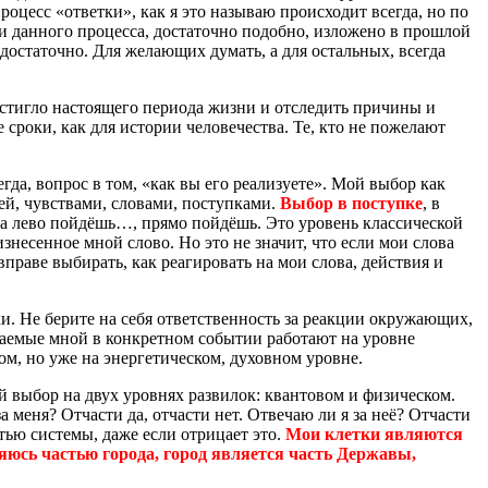
роцесс «ответки», как я это называю происходит всегда, но по
ти данного процесса, достаточно подобно, изложено в прошлой
 достаточно. Для желающих думать, а для остальных, всегда
достигло настоящего периода жизни и отследить причины и
сроки, как для истории человечества. Те, кто не пожелают
гда, вопрос в том, «как вы его реализуете». Мой выбор как
ей, чувствами, словами, поступками.
Выбор в поступке
, в
на лево пойдёшь…, прямо пойдёшь. Это уровень классической
знесенное мной слово. Но это не значит, что если мои слова
праве выбирать, как реагировать на мои слова, действия и
ки. Не берите на себя ответственность за реакции окружающих,
емые мной в конкретном событии работают на уровне
ом, но уже на энергетическом, духовном уровне.
й выбор на двух уровнях развилок: квантовом и физическом.
 меня? Отчасти да, отчасти нет. Отвечаю ли я за неё? Отчасти
стью системы, даже если отрицает это.
Мои клетки являются
яюсь частью города, город является часть Державы,