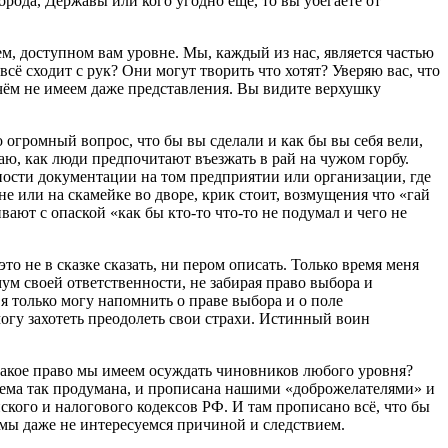
орода, Державы или кого угодно ещё, то вы убегаете от
ем, доступном вам уровне. Мы, каждый из нас, является частью
сё сходит с рук? Они могут творить что хотят? Уверяю вас, что
о чём не имеем даже представления. Вы видите верхушку
огромный вопрос, что бы вы сделали и как бы вы себя вели,
наю, как люди предпочитают въезжать в рай на чужом горбу.
ости документации на том предприятии или организации, где
не или на скамейке во дворе, крик стоит, возмущения что «гай
вают с опаской «как бы кто-то что-то не подумал и чего не
то не в сказке сказать, ни пером описать. Только время меня
имум своей ответственности, не забирая право выбора и
 я только могу напомнить о праве выбора и о поле
могу захотеть преодолеть свои страхи. Истинный воин
 какое право мы имеем осуждать чиновников любого уровня?
стема так продумана, и прописана нашими «доброжелателями» и
кого и налогового кодексов РФ. И там прописано всё, что бы
а мы даже не интересуемся причиной и следствием.