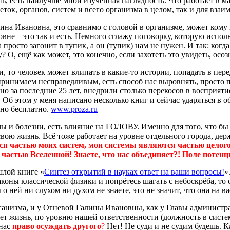
ь, есть наилучше мной изученная наглядность. Что работает в м
еток, органов, систем и всего организма в целом, так и для вза
на Ивановна, это сравнимо с головой в организме, может кому 
вне – это так и есть. Немного сглажу поговорку, которую испол
 просто загонит в тупик, а он (тупик) нам не нужен. И так: когд
 О, ещё как может, это конечно, если захотеть это увидеть, осоз
ии, то человек может влипать в какие-то истории, попадать в пер
оспринимаем несправедливым, есть способ нас выровнять, просто
но за последние 25 лет, внедрили столько перекосов в восприяти
 Об этом у меня написано несколько книг и сейчас ударяться в о
нно бесплатно.
www.proza.ru
мы и болезни, есть влияние на ГОЛОВУ. Именно для того, что б
ою жизнь. Всё тоже работает на уровне отдельного города, дер
я частью моих систем, мои системы являются частью целого 
частью Вселенной! Знаете, что нас объединяет?! Поле потен
шлой книге «
Синтез открытий в науках ответ на ваши вопросы!
»
аконы классической физики и попрётесь шагать с небоскрёба, то о
 ней ни слухом ни духом не знаете, это не значит, что она на ва
рганизма, и у Огневой Галины Ивановны, как у Главы администра
ет жизнь, по уровню нашей ответственности (должность в систем
 нас
право осуждать другого
?
Нет! Не суди и не судим будешь. К