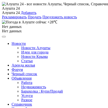
Алушта 24
Алушта 24
Добавить
Рекламировать
Продать
Предложить новость
+28℃
Нет данных
Нет данных
Новости
Новости Алушты
Идеи для города
Новости Крыма
Статьи
Аренда жилья
Форум
Черный список
Объявления
Работа
Недвижимость
Барахолка : Купи/Продай
Услуги
Разное
Справочник