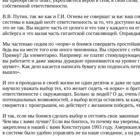
вы приобретаете опыт, укрепляетесь верой в себя, в свои силы
собственной ответственности.
В.В. Путин, так же как и Г.И. Огнева не совершат за вас ваш
системы и каждый несёт ответственность за то, что доступно к
это не так. Вы видите часть от целого и что там у каждого на 
айсберга и это малая часть гигантской составляющей. Оправдыв
Мы частенько сидим по «норм» и боимся совершить простейший 
будь вы на месте того или иного чиновника. Вы спросите с себ
Пример? Да элементарно. Например: не платят стимулирующие
вы работаете и даже законы дурацкие принимаются на уровне го
шумит». Как дело касается написать бумагу или подписать пети
вышло».
И это я проходила в своей жизни не один десяток и даже не одн
научило уважать выбор тех, кто желает сидеть «в норке» и брат
ответственности с окружающих. Больно за людей? О да, очень б
потенциальных возможностей, а выбор всегда оставлять за кажд
смиряется с проигрышем, но действует с желанием победить, чт
И так, если мы боимся сделать выбор и отстоять свои законны
Чем мы с вами лучше? Если вы боитесь, то почему вы уверены,
закреплена в нашей с вами Конституции 1993 году. Американск
в системе было удобно управлять не на наше созидание, а на 