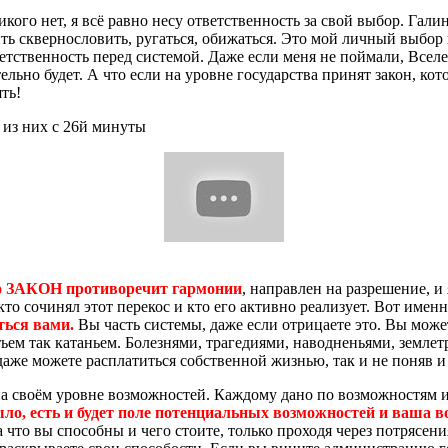
икого нет, я всё равно несу ответственность за свой выбор. Гали
ть сквернословить, ругаться, обижаться. Это мой личный выбор и
тветственность перед системой. Даже если меня не поймали, Всел
ельно будет. А что если на уровне государства принят закон, ко
ть!
з них с 26й минуты
то ЗАКОН противоречит гармонии
, направлен на разрешение, и 
, кто сочинял этот перекос и кто его активно реализует. Вот име
ться вами.
Вы часть системы, даже если отрицаете это. Вы может
ьем так катаньем. Болезнями, трагедиями, наводненьями, земле
даже можете расплатиться собственной жизнью, так и не поняв и 
 на своём уровне возможностей. Каждому дано по возможностям и
ыло, есть и будет поле потенциальных возможностей и ваша в
 на что вы способны и чего стоите, только проходя через потрясе