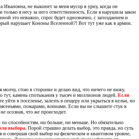
на Ивановна, не выкинет за меня мусор в урну, когда он
 только я несу за него ответственность. Если я нарушила закон
енной это неважно, спрос будет однозначно, с запозданием и
торый нарушает Кононы Вселенной?! Вот тут уже как в армии.
я молчу, стою в сторонке и делаю вид, что ничего не вижу,
нно тут, камень спотыкания у тысяч и миллионов людей.
Если
е уйти в поселенье, залезть в пещеру или укрыться в кельи, но
трясеньями, пожарами, воинами. Если вы не слышите стук в
не осознав, что же происходит.
 по способностям, ни больше, ни меньше. Но обязательно
оля выбора.
Порой страшно делать выбор, это правда, но суть
ния и совершая свой выбор на физическом и квантовом уровне,