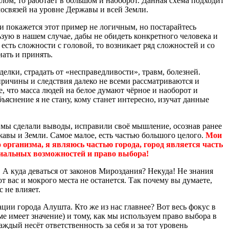
алом, то работает в большом и наоборот. Данная схема подходит
имосвязей на уровне Державы и всей Земли.
и покажется этот пример не логичным, но постарайтесь
ьзую в нашем случае, дабы не обидеть конкретного человека и
а есть сложности с головой, то возникает ряд сложностей и со
нать и принять.
еделки, страдать от «несправедливости», травм, болезней.
 причины и следствия далеко не всеми рассматриваются и
е, что масса людей на белое думают чёрное и наоборот и
бъяснение я не стану, кому станет интересно, изучат данные
ы мы сделали выводы, исправили своё мышление, осознав ранее
жавы и Земли. Самое малое, есть частью большого целого.
Мои
организма, я являюсь частью города, город является часть
циальных возможностей и право выбора!
. А куда деваться от законов Мироздания? Некуда! Не знания
т вас и мокрого места не останется. Так почему вы думаете,
с не влияет.
ции города Алушта. Кто же из нас главнее? Вот весь фокус в
е имеет значение) и тому, как мы используем право выбора в
аждый несёт ответственность за себя и за тот уровень