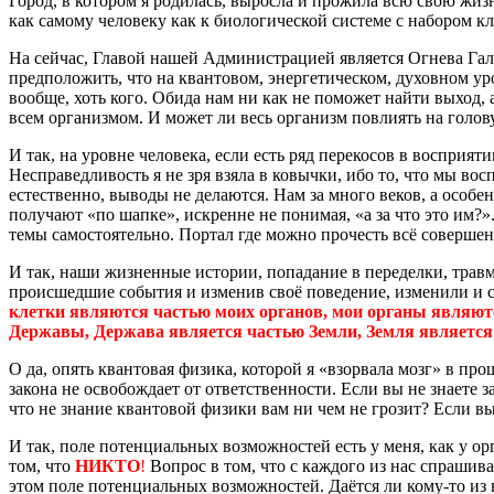
Город, в котором я родилась, выросла и прожила всю свою жизн
как самому человеку как к биологической системе с набором кл
На сейчас, Главой нашей Администрацией является Огнева Гали
предположить, что на квантовом, энергетическом, духовном уро
вообще, хоть кого. Обида нам ни как не поможет найти выход, а
всем организмом. И может ли весь организм повлиять на голову?
И так, на уровне человека, если есть ряд перекосов в восприят
Несправедливость я не зря взяла в ковычки, ибо то, что мы в
естественно, выводы не делаются. Нам за много веков, а особен
получают «по шапке», искренне не понимая, «а за что это им?».
темы самостоятельно. Портал где можно прочесть всё соверше
И так, наши жизненные истории, попадание в переделки, трав
происшедшие события и изменив своё поведение, изменили и св
клетки являются частью моих органов, мои органы являютс
Державы, Держава является частью Земли, Земля является 
О да, опять квантовая физика, которой я «взорвала мозг» в про
закона не освобождает от ответственности. Если вы не знаете з
что не знание квантовой физики вам ни чем не грозит? Если вы о
И так, поле потенциальных возможностей есть у меня, как у о
том, что
НИКТО
!
Вопрос в том, что с каждого из нас спрашива
этом поле потенциальных возможностей. Даётся ли кому-то из