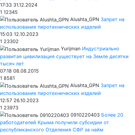
17:33 31.12.2024
1
12345
Alushta_GPN
Запрет на
использование пиротехнических изделий
15:03 12.10.2023
1
23302
Yurijman
Индустриально
развитая цивилизация существует на Земле десятки
тысяч лет
07:18 08.08.2015
1
8581
Alushta_GPN
Запрет на
использование пиротехнических изделий
12:57 26.10.2023
1
23973
0910220403
Более 20
работодателей Крыма получили субсидии от
республиканского Отделения СФР за найм