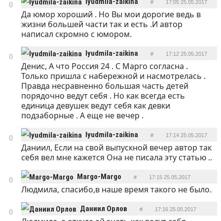
lyudmila-zaikina
#
17:05 25.05.2017
0
Да юмор хороший . Но Вы мои дорогие ведь в
ОТВЕТИТЬ
жизни большей части так и есть .И автор
написал скромно с юмором.
lyudmila-zaikina
#
17:12 25.05.2017
0
Денис, А что Россия 24 . С Марго согласна .
ОТВЕТИТЬ
Только пришла с набережной и насмотрелась .
Правда несравненно большая часть детей
порядочно ведут себя . Но как всегда есть
единица девушек ведут себя как девки
подзаборные . А еще не вечер .
lyudmila-zaikina
#
17:14 25.05.2017
0
Даниил, Если на свой выпускной вечер автор так
ОТВЕТИТЬ
себя вел мне кажется Она не писала эту статью ..
Margo-Margo
#
17:15 25.05.2017
0
Людмила, спасибо,в наше время такого не было.
ОТВЕТИТЬ
Даниил Орлов
#
17:16 25.05.2017
0