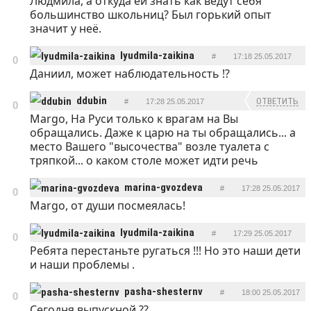
Людмила, а откуда ей знать как ведут себя
ОТВЕТИТЬ
большинство школьниц? Был горький опыт
значит у неё.
lyudmila-zaikina
#
17:18 25.05.2017
0
Даниил, может наблюдательность !?
ОТВЕТИТЬ
ddubin
ОТВЕТИТЬ
#
17:28 25.05.2017
0
Margo, На Руси только к врагам на Вы
обращались. Даже к царю на ты обращались... а
место Вашего "высочества" возле туалета с
тряпкой... о каком столе может идти речь
marina-gvozdeva
#
17:28 25.05.2017
0
Margo, от души посмеялась!
ОТВЕТИТЬ
lyudmila-zaikina
#
17:29 25.05.2017
0
Ребята перестаньте ругаться !!! Но это наши дети
ОТВЕТИТЬ
и наши проблемы .
pasha-shesternv
#
18:00 25.05.2017
0
Сегодня выпускной ??