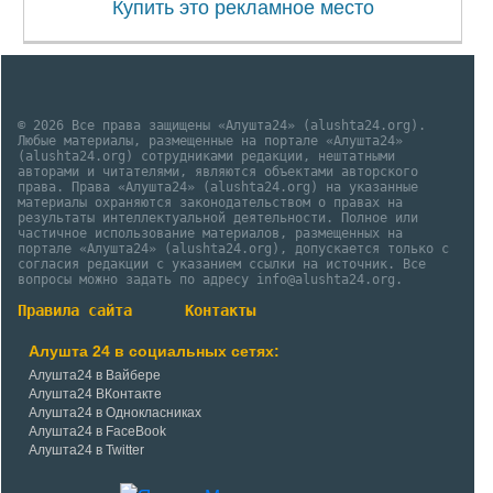
Купить это рекламное место
© 2026 Все права защищены «Алушта24» (alushta24.org).
Любые материалы, размещенные на портале «Алушта24»
(alushta24.org) сотрудниками редакции, нештатными
авторами и читателями, являются объектами авторского
права. Права «Алушта24» (alushta24.org) на указанные
материалы охраняются законодательством о правах на
результаты интеллектуальной деятельности. Полное или
частичное использование материалов, размещенных на
портале «Алушта24» (alushta24.org), допускается только с
согласия редакции с указанием ссылки на источник. Все
вопросы можно задать по адресу info@alushta24.org.
Правила сайта
Контакты
Алушта 24 в социальных сетях:
Алушта24 в Вайбере
Алушта24 ВКонтакте
Алушта24 в Однокласниках
Алушта24 в FaceBook
Алушта24 в Twitter