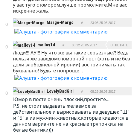
у вас туго с юмором,лучше промолчите.Мне вас
искренне жаль.
Margo-Margo
#
23:05 25.05.2017
0
ОТВЕТИТЬ
malloy14
ОТВЕТИТЬ
#
03:12 26.05.2017
0
Люди!!! АУ!!! Ну что же вы такие серьёзные?! Ведь
нельзя же заведомо юморной пост (хоть и не без
доли злободневной иронии) воспринимать так
буквально! Будьте попроще...
LovelyBadGirl
#
08:29 26.05.2017
0
Юмор в посте очень плоский,простите...
ОТВЕТИТЬ
P.S. не стоит выдавать желаемое за
действительное и вырисовывать из девушек "Ш"
и "Б",а из мужчин-животных,которые кидаются в
данном варианте не на красные тряпочки,а на
белые бантики)))