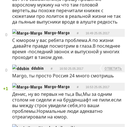
взрослому мужику на что там головой
вертеть,вы похоже перечитали книжек с
сюжетами про лолиток в реальной жизни не так
да пьяные выпусники вроде в алуште редкость
Margo-Margo
#
16:49 25.05.2017
0
С юмором у вас ребята проблема.А по жизни
ОТВЕТИТЬ
,давайте правде посмотрим в глаза.В последнее
время -последний звонок и выпускной у многих
проходит в таком духе.
ddubin
ОТВЕТИТЬ
#
16:50 25.05.2017
0
Margo, ты просто Россия 24 много смотришь
Margo-Margo
#
16:53 25.05.2017
+1
Денис, ну во первых не ты,а Вы,Мы за одним
ОТВЕТИТЬ
столом не сидели и на бруденшафт не пили.если
вы между строк увидели себя,это ваши
проблемы.Нормальные люди адекватно
отреагировали на юмор.