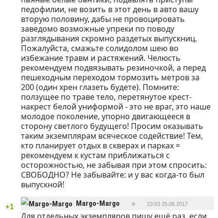
педофилии, не возить в этот день в авто вашу
вторую половину, дабы не провоцировать
заведомо возможные упреки по поводу
разглядывания скромно раздетых выпускниц.
Пожалуйста, смажьте солидолом шею во
избежание травм и растяжений. Челюсть
рекомендуем подвязывать резиночкой, а перед
пешеходным переходом тормозить метров за
200 (один хрен глазеть будете). Помните:
ползущее по траве тело, перетянутое крест-
накрест белой униформой - это не враг, это наше
молодое поколение, упорно двигающееся в
сторону светлого будущего! Просим оказывать
таким экземплярам всяческое содействие! Тем,
кто планирует отдых в скверах и парках =
рекомендуем к кустам приближаться с
осторожностью, не забывая при этом спросить:
СВОБОДНО? Не забывайте: и у вас когда-то был
выпускной!
Margo-Margo
#
23:03 25.05.2017
+1
Для отдельных экземпляров,пишу ещё раз ,если
ОТВЕТИТЬ