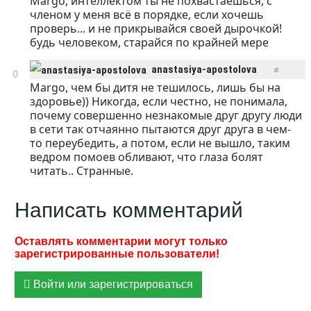
Margo, интеллектом ты не похвастаешься, с
членом у меня всё в порядке, если хочешь
проверь... и не прикрывайся своей дырочкой!
будь человеком, старайся по крайней мере
anastasiya-apostolova
#
0
Margo, чем бы дитя не тешилось, лишь бы на
ОТВЕТИТЬ
15:54 27.05.2017
здоровье)) Никогда, если честно, не понимала,
почему совершенно незнакомые друг другу люди
в сети так отчаянно пытаются друг друга в чем-
то переубедить, а потом, если не вышло, таким
ведром помоев обливают, что глаза болят
читать.. Странные.
Написать комментарий
Войти или зарегистрироваться