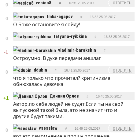
vesica8
ОТВЕТИТЬ
#
16:31 25.05.2017
0
tmka-agapov
#
16:32 25.05.2017
0
О Боже остановите я сойду!
ОТВЕТИТЬ
tatyana-ryibkina
#
16:33 25.05.2017
0
ОТВЕТИТЬ
vladimir-barakshin
#
-1
Остроумно. В духе передачи аншлаг
ОТВЕТИТЬ
16:37 25.05.2017
ddubin
ОТВЕТИТЬ
#
16:41 25.05.2017
0
что я только что прочитал? критинизма
обнюхалась девочка
Даниил Орлов
#
16:45 25.05.2017
+1
Автор,по себе людей не судят.Если ты на свой
ОТВЕТИТЬ
выпускной такой была, это не значит что и
другие будут такими.
vsesslaw
ОТВЕТИТЬ
#
16:49 25.05.2017
0
вот это самомнение,а прошу прошение