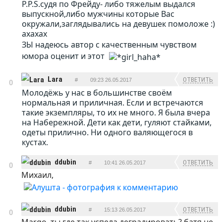
P.P.S.судя по Фрейду- либо тяжелым выдался
выпускной,либо мужчины которые Вас
окружали,заглядывались на девушек помоложе :)
ахахах
ЗЫ надеюсь автор с качественным чувством
юмора оценит и этот
Lara
ОТВЕТИТЬ
#
09:23 26.05.2017
0
Молодёжь у нас в большинстве своём
нормальная и приличная. Если и встречаются
такие экземпляры, то их не много. Я была вчера
на Набережной. Дети как дети, гуляют стайками,
одеты прилично. Ни одного валяющегося в
кустах.
ddubin
ОТВЕТИТЬ
#
10:41 26.05.2017
0
Михаил,
ddubin
ОТВЕТИТЬ
#
15:13 26.05.2017
0