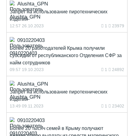
Alushta_GPN
Запрет на использование пиротехнических
изделий
12:57 26.10.2023
1
23979
0910220403
Более 20 работодателей Крыма получили
субсидии от республиканского Отделения СФР за
найм сотрудников
09:57 19.10.2023
1
24892
Alushta_GPN
Запрет на использование пиротехнических
изделий
13:49 09.11.2023
1
23402
0910220403
Более 20 тысяч семей в Крыму получают
ежемесячную выплату из средств материнского