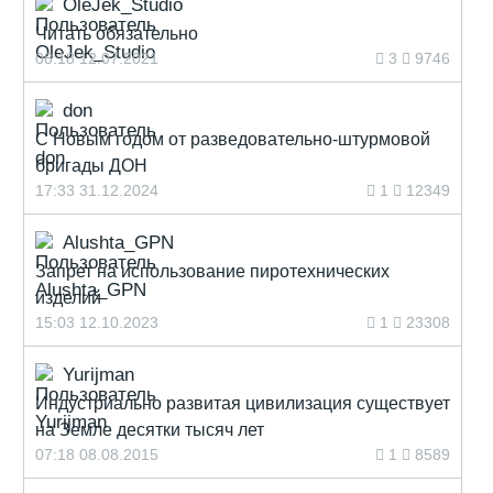
OleJek_Studio
Читать обязательно
08:18 12.07.2021
3
9746
don
С Новым годом от разведовательно-штурмовой
бригады ДОН
17:33 31.12.2024
1
12349
Alushta_GPN
Запрет на использование пиротехнических
изделий
15:03 12.10.2023
1
23308
Yurijman
Индустриально развитая цивилизация существует
на Земле десятки тысяч лет
07:18 08.08.2015
1
8589