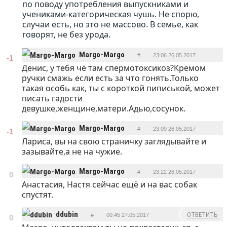
по поводу употребления выпускниками и
учениками-категорическая чушь. Не спорю,
случаи есть, но это не массово. В семье, как
говорят, не без урода.
Margo-Margo
#
23:06 26.05.2017
-1
Денис, у тебя чё там спермотоксикоз?Кремом
ОТВЕТИТЬ
ручки смажь если есть за что гонять.Только
такая особь как, ты с короткой пиписькой, может
писать гадости
девушке,женщине,матери.Адью,сосунок.
Margo-Margo
#
23:09 26.05.2017
-1
Лариса, вы на свою страничку заглядывайте и
ОТВЕТИТЬ
зазывайте,а не на чужие.
Margo-Margo
#
23:22 26.05.2017
0
Анастасия, Настя сейчас ещё и на вас собак
ОТВЕТИТЬ
спустят.
ddubin
ОТВЕТИТЬ
#
00:45 27.05.2017
0