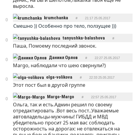
Денис, на Вы и шепотом,тыкалка твоя ещё не
ОТВЕТИТЬ
выросла.
krumchanka
#
21:17 25.05.2017
0
Смешно )) Особенно про тело, ползущее )))
ОТВЕТИТЬ
tanyushka-balashova
#
0
Паша, Помоему последний звонок.
ОТВЕТИТЬ
21:54 25.05.2017
Даниил Орлов
#
22:27 25.05.2017
0
Margo, наблюдали что шею свернули?)
ОТВЕТИТЬ
olga-volikova
#
22:33 25.05.2017
0
Этот пост был в другой группе
ОТВЕТИТЬ
Margo-Margo
#
22:57 25.05.2017
0
Ольга, так и есть.Админ решил по своему
ОТВЕТИТЬ
отредактировать .Вот весь пост..Уважаемые
автовладельцы-мужчины! ГИБДД и МВД
убедительно просит 25 мая вас соблюдать
осторожность на дорогах: не отвлекаться на
пьяные белые бантики, подавлять приступы