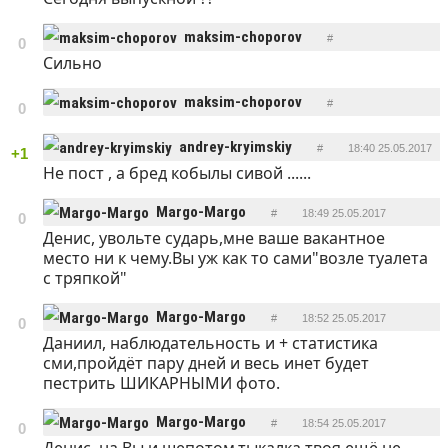
ОТВЕТИТЬ
maksim-choporov
#
0
Сильно
ОТВЕТИТЬ
18:07 25.05.2017
maksim-choporov
#
0
ОТВЕТИТЬ
18:07 25.05.2017
andrey-kryimskiy
#
18:40 25.05.2017
+1
Не пост , а бред кобылы сивой ......
ОТВЕТИТЬ
Margo-Margo
#
18:49 25.05.2017
0
Денис, увольте сударь,мне ваше вакантное
ОТВЕТИТЬ
место ни к чему.Вы уж как то сами"возле туалета
с тряпкой"
Margo-Margo
#
18:52 25.05.2017
0
Даниил, наблюдательность и + статистика
ОТВЕТИТЬ
сми,пройдёт пару дней и весь инет будет
пестрить ШИКАРНЫМИ фото.
Margo-Margo
#
18:54 25.05.2017
0