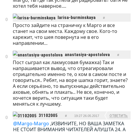
Margo, ты где так успела деградировать? батя не
хотел тебя наверное....
larisa-burminskaya
#
0
Просто зайдите на страничку к Марго и все
ОТВЕТИТЬ
16:01 26.05.2017
станет на свои места. Каждому свое. Кого-то
карежит, что шея повернута не в его
направлении...
anastasiya-apostolova
#
0
Пост сыграл как лакмусовая бумажка) Так и
ОТВЕТИТЬ
19:00 26.05.2017
напрашивается вывод, что отреагировали
отрицательно именно те, о ком в самом посте и
говориться.. Ребят, на воре шапка горит, знаете?
А если серьёзно, то выпускницы действительно
аховые, обнять и плакать.. Не все, конечно, и
хочется верить, что ситуация таки будет
меняться к лучшему.
31102005
ОТВЕТИТЬ
#
19:27 26.05.2017
0
@Margo-Margo
,ИЗВИНИТЕ, НО ВАША ЗАМЕТКА
НЕ СТОИТ ВНИМАНИЯ ЧИТАТЕЛЕЙ АЛУШТА 24. А