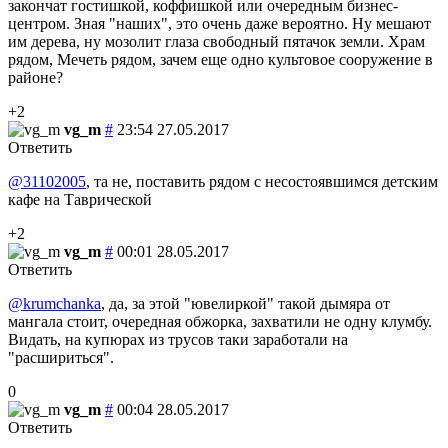
закончат гостишкой, коффишкой или очередным бизнес-
центром. Зная "наших", это очень даже вероятно. Ну мешают
им дерева, ну мозолит глаза свободный пятачок земли. Храм
рядом, Мечеть рядом, зачем еще одно культовое сооружение в
районе?
+2
vg_m
#
23:54 27.05.2017
Ответить
@31102005
, та не, поставить рядом с несостоявшимся детским
кафе на Таврической
+2
vg_m
#
00:01 28.05.2017
Ответить
@krumchanka
, да, за этой "ювелиркой" такой дымяра от
мангала стоит, очередная обжорка, захватили не одну клумбу.
Видать, на купюрах из трусов таки заработали на
"расшириться".
0
vg_m
#
00:04 28.05.2017
Ответить