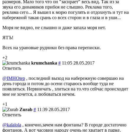
размеров. Мало того что он "засирает" весь вид. Так из за
звука его динамиков прибоя не слышно. Реклама того,
реклама сего... Я вышел к морю погулять и отдохнуть и тут на
набережной такая срань со всех сторон и в глаза и в уши...
Моря не видно, не слышно и даже запаха моря нет.
ЯТЪ!
Всех на урановые рудники без права переписки.
+2
krumchanka
#
11:05 28.05.2017
Ответить
@IMHOtep
, последний выход на набережную совершаю на
день города и потом до осени стараюсь вообще туда не
появляться. Нервничать , злиться на то.что сейчас происходит
мне не хочется, а любоваться нечем.
+1
Zurab
#
11:39 28.05.2017
Ответить
@kalalola
, конечно,зачем нам фонтаны? В городе достаточно
фонтанов. А вот часовни народу очень не хватает в парке.