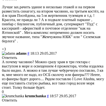
Лучше зах.рачить здание в несколько этажей и на первом
разместить синагогу, на втором часовню, на третьем костёл, на
4-м храм Посейдона, на 5-м жертвенник туземцев и т.д. !
Красота, не правда ли ? А в подвале платный паркинг ,
пивбар с боулингом, публичный дом, супермаркет "Пуд" с
кассиршей - аферисткой и почтовое отделение "как на
Ялтинской" . Мега-комплекс непременно должен носить
звучное название, типа "Жемчужина ЮБК" или " Селемская
берлога" .
+3
adams
#
18:13 29.05.2017
Ответить
А почему часовню? Можно сразу храм в три гектара с
выступом в море и освещением 4 прожектора, чтобы издалека
было видно. А можно я там лучше чебуречную поставлю, 3 кв
м, мне много не надо, из ОСБ сколочу или фанеры??? Нееее,
из фанеры будет дорого.... Рядом поставлю I Love Alushta, могу
еще поставить статую рыбака, все таки город возле моря
стоит. Толку больше будет.
0
krumchanka
#
18:57 29.05.2017
Ответить