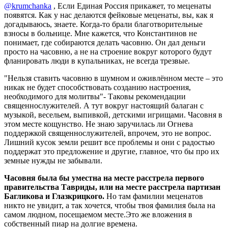
@krumchanka
, Если Единая Россия прикажет, то меценаты
появятся. Как у нас делаются фейковые меценаты, вы, как я
догадываюсь, знаете. Когда-то брали благотворительные
взносы в больнице. Мне кажется, что Константинов не
понимает, где собираются делать часовню. Он дал деньги
просто на часовню, а не на строение вокруг которого будут
фланировать люди в купальниках, не всегда трезвые.
"Нельзя ставить часовню в шумном и оживлённом месте – это
никак не будет способствовать созданию настроения,
необходимого для молитвы"- Таковы рекомендации
священнослужителей. А тут вокруг настоящий балаган с
музыкой, весельем, выпивкой, детскими игрищами. Часовня в
этом месте кощунство. Не знаю заручилась ли Огнева
поддержкой священнослужителей, впрочем, это не вопрос.
Лишний кусок земли решит все проблемы и они с радостью
поддержат это предложение и другие, главное, что бы про их
земные нужды не забывали.
Часовня была бы уместна на месте расстрела первого
правительства Тавриды, или на месте расстрела партизан
Багликова и Глазкрицкого.
Но там фамилии меценатов
никто не увидит, а так хочется, чтобы твоя фамилия была на
самом людном, посещаемом месте.Это же вложения в
собственный пиар на долгие времена.