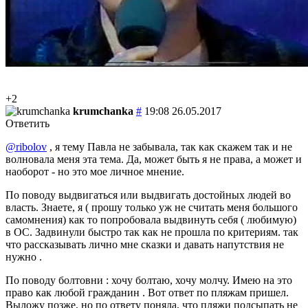
+2
krumchanka
#
19:08 26.05.2017
Ответить
@ribolov
, я тему Павла не забывала, так как скажем так и не
волновала меня эта тема. Да, может быть я не права, а может и
наоборот - но это мое личное мнение.
По поводу выдвигаться или выдвигать достойных людей во
власть. Знаете, я ( прошу только уж не считать меня большого
самомнения) как то попробовала выдвинуть себя ( любимую)
в ОС. Задвинули быстро так как не прошла по критериям. так
что рассказывать лично мне сказки и давать напутствия не
нужно .
По поводу болтовни : хочу болтаю, хочу молчу. Имею на это
право как любой гражданин . Вот ответ по пляжам пришел.
Выложу позже, но по ответу поняла, что пляжи подсыпать не