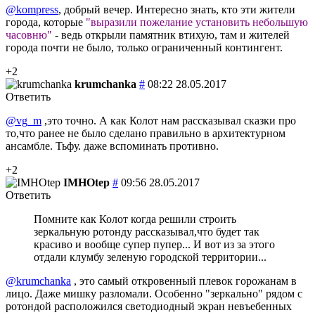
@kompress
, добрый вечер. Интересно знать, кто эти жители
города, которые
"выразили пожелание установить небольшую
часовню"
- ведь открыли памятник втихую, там и жителей
города почти не было, только ограниченный контингент.
+2
krumchanka
#
08:22 28.05.2017
Ответить
@vg_m
,это точно. А как Колот нам рассказывал сказки про
то,что ранее не было сделано правильно в архитектурном
ансамбле. Тьфу. даже вспоминать противно.
+2
IMHOtep
#
09:56 28.05.2017
Ответить
Помните как Колот когда решили строить
зеркальную ротонду рассказывал,что будет так
красиво и вообще супер пупер... И вот из за этого
отдали клумбу зеленую городской территории...
@krumchanka
, это самый откровенный плевок горожанам в
лицо. Даже мишку разломали. Особенно "зеркально" рядом с
ротондой расположился светодиодный экран невъебенных