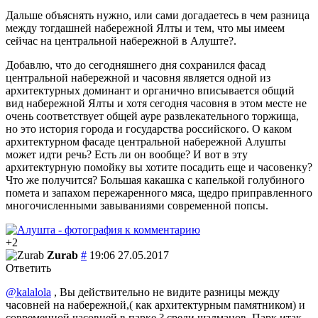
Дальше объяснять нужно, или сами догадаетесь в чем разница
между тогдашней набережной Ялты и тем, что мы имеем
сейчас на центральной набережной в Алуште?.
Добавлю, что до сегодняшнего дня сохранился фасад
центральной набережной и часовня является одной из
архитектурных доминант и органично вписывается общий
вид набережной Ялты и хотя сегодня часовня в этом месте не
очень соответствует общей ауре развлекательного торжища,
но это история города и государства российского. О каком
архитектурном фасаде центральной набережной Алушты
может идти речь? Есть ли он вообще? И вот в эту
архитектурную помойку вы хотите посадить еще и часовенку?
Что же получится? Большая какашка с капелькой голубиного
помета и запахом пережаренного мяса, щедро приправленного
многочисленными завываниями современной попсы.
+2
Zurab
#
19:06 27.05.2017
Ответить
@kalalola
, Вы действительно не видите разницы между
часовней на набережной,( как архитектурным памятником) и
современной часовней в парке.? среди шалманов. Парк итак