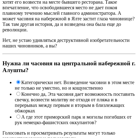
хотят его возвести на месте бывшего ресторана. Такое
впечатление, что освободившееся место не дает покоя
плавному течению мыслей главного администратора. А
может часовня на набережной в Ялте застит глаза чиновнице?
Так там другая история, да и возведена она была еще до
революции.
Нет, не устаю удивляться деструктивной изобретательности
наших чиновников, а вы?
Нужна ли часовня на центральной набережной г.
Алушты?
Категорически нет. Возведение часовни в этом месте
не только не уместно, но и кощунственно
Конечно да, Эта часовня дает возможность поставить
свечку, вознести молитву не отходя от пляжа и в
перерывах между первым и вторым в близлежащих
обжорках
А где этот приморский парк и могилы погибших от
рук немецко-фашистских оккупантов?
Голосовать и просматривать результаты могут только