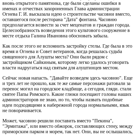
вновь открытого памятника, где были сделаны ошибки в
именах и отчествах захороненных Глава администрации
Огнева Г. И. высказала идею о строительстве часовни вместо,
оставшегося после ресторана "Дата" фонтана. Часовню
предполагается возвести за счет меценатов и граждан города.
Целесообразность возведения этого культового сооружение в
месте отдыха Галина Ивановна обосновать забыла.
Как после этого не вспомнить застройку стелы. Где была в это
время и Огнева и Совет ветеранов, когда решалась судьба
священного для Алушты места? Они были рядом с
застройщиком Сайкиным, которому легко удалось уговорить
власти надругаться над святым для алуштинцев местом.
Сейчас новая напасть. "Давайте возведем здесь часовню". Еще
и трех лет не прошло, как те же самые персонажи ратовали за
перенос могил на городское кладбище, а сегодня, гляди. стали
святее Папы Римского. Какие глюки посещают головы наших
администраторов не знаю, но то, чтобы назвать подобные
идеи подходящими к набережной города нормальными, язык
не поворачивается.
Может, часовню решили поставить вместо "Пекина",
"Эрмитажа", или вместо обжорок, составляющих стену, между
приморским парком и морем, так нет. Они, вы не ослышались,