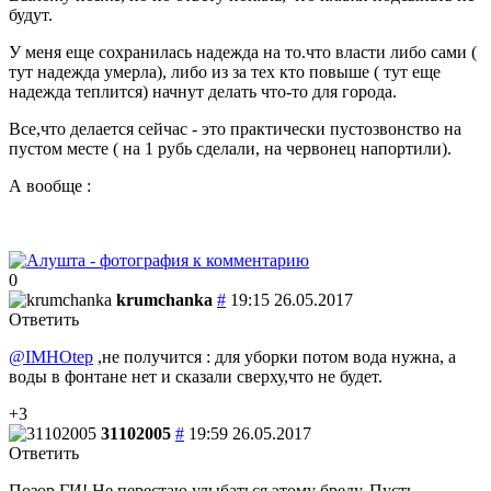
будут.
У меня еще сохранилась надежда на то.что власти либо сами (
тут надежда умерла), либо из за тех кто повыше ( тут еще
надежда теплится) начнут делать что-то для города.
Все,что делается сейчас - это практически пустозвонство на
пустом месте ( на 1 рубь сделали, на червонец напортили).
А вообще :
0
krumchanka
#
19:15 26.05.2017
Ответить
@IMHOtep
,не получится : для уборки потом вода нужна, а
воды в фонтане нет и сказали сверху,что не будет.
+3
31102005
#
19:59 26.05.2017
Ответить
Позор ГИ! Не перестаю улыбаться этому бреду. Пусть