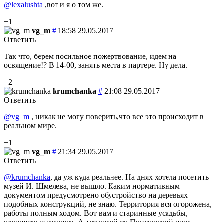
@lexalushta
,вот и я о том же.
+1
vg_m
#
18:58 29.05.2017
Ответить
Так что, берем посильное пожертвование, идем на
освящение!? В 14-00, занять места в партере. Ну дела.
+2
krumchanka
#
21:08 29.05.2017
Ответить
@vg_m
, никак не могу поверить,что все это происходит в
реальном мире.
+1
vg_m
#
21:34 29.05.2017
Ответить
@krumchanka
, да уж куда реальнее. На днях хотела посетить
музей И. Шмелева, не вышло. Каким нормативным
документом предусмотрено обустройство на деревьях
подобных конструкций, не знаю. Территория вся огорожена,
работы полным ходом. Вот вам и старинные усадьбы,
охраняемые законом. А тут какой-то Приморский парк,