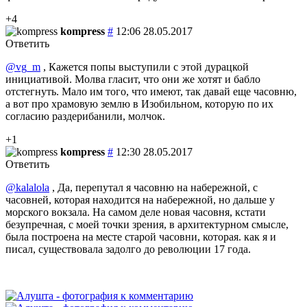
+4
kompress
#
12:06 28.05.2017
Ответить
@vg_m
, Кажется попы выступили с этой дурацкой
инициативой. Молва гласит, что они же хотят и бабло
отстегнуть. Мало им того, что имеют, так давай еще часовню,
а вот про храмовую землю в Изобильном, которую по их
согласию раздерибанили, молчок.
+1
kompress
#
12:30 28.05.2017
Ответить
@kalalola
, Да, перепутал я часовню на набережной, с
часовней, которая находится на набережной, но дальше у
морского вокзала. На самом деле новая часовня, кстати
безупречная, с моей точки зрения, в архитектурном смысле,
была построена на месте старой часовни, которая. как я и
писал, существовала задолго до революции 17 года.