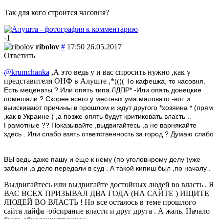
Так для кого строится часовня?
-1
ribolov
#
17:50 26.05.2017
Ответить
@krumchanka
,А это ведь у и вас спросить нужно ,как у
представителя ОНФ в Алуште ,*
(((( То кафешка, то часовня.
Есть меценаты ? Или опять типа ЛДПР* -Или опять донецкие
помешали ? Скорее всего у местных ума маловато -вот и
выискивают причины в прошлом и ждут другого *хозяина * (прям
,как в Украине ) ,а позже опять будут критиковать власть ..
Грамотные ?? Показывайте ,выдвигайтесь ,а не варнякайте
здесь . Или слабо взять ответственность за город ? Думаю слабо
..
ВЫ ведь даже пашу и еще к нему (по уголовнрому делу )уже
забыли ,а дело передали в суд . А такой кипиш был ,по началу .
Выдвигайтесь или выдвигайте достойных людей во власть . Я
ВАС ВСЕХ ПРИЗЫВАЛ ДВА ГОДА (НА САЙТЕ ) ИЩИТЕ
ЛЮДЕЙ ВО ВЛАСТЬ ! Но все осталось в теме прошлого
сайта лайфа -обсирание власти и друг друга . А жаль. Начало