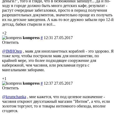
деньги?", того и гляди, что в безбожники запишут... Да и по-
ходу в городе должно быть много детских кафе, результат -
растут очередные забегаловки, просто в период получения
разрешительных документов, значительно проще их получать
их на детские заведения. А как-то все дружно забыли про 12-й
детсад, бабки стырили и всё...
+2
kompress
#
12:31 27.05.2017
Ответить
@IMHOtep
, маяк для инопланетных кораблей - это здорово. Я
тоже хочу, чтобы построили маяк для инопланетян, по
крайней мере, это более подходящее сооружение для
набережной, чем часовня, или рекламная пурга с
мангальными заборами.
+1
kompress
#
12:37 27.05.2017
Ответить
@krumchanka
, мне кажется, что под целевое назначение -
часовня откроют двухэтажный магазин "Интим", а что, если
золотом торгуют, то и товары интимного обихода, вполне
сгодятся.