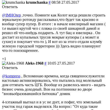
krumchanka
#
08:58 27.05.2017
Ответить
@IMHOtep
,точно. Помните как Колот когда решили строить
зеркальную ротонду рассказывал,что будет так красиво и
вообще супер пупер. В итоге : в начале ювелирный магазин (
т.е вышел крутой чел с пляжа со своей шикарной дамой и
решил ей что-нибудь подарить. А тут бац и ювелирка . Он
достает из купальных трусов мокрые купюры ( а может и
сухие) и покупает что-то ), И вот из за этого отдали клумбу
зеленую городской территории ))) Здесь видно планируют
что-то поизощреннее.
+1
Aleks-1968
#
10:05 27.05.2017
Ответить
@kompress
, Вспоминаю времена, когда священнослужители
настолько активизировались, что пытались под молельный
дом оттяпать часть ЦГБ. Вообще их развелось много - видать
бизнес очень доходный. Вон на полтиннике во дворе
"вновьобразовавшийся батюшка" домик
4-хэтажный выгнал и в ус не дует, и пофиг, что земельный
участок под гараж выделялся. На вопрос: "От куда такие