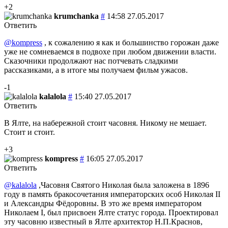
+2
krumchanka
#
14:58 27.05.2017
Ответить
@kompress
, к сожалению я как и большинство горожан даже
уже не сомневаемся в подвохе при любом движении власти.
Сказочники продолжают нас потчевать сладкими
рассказиками, а в итоге мы получаем фильм ужасов.
-1
kalalola
#
15:40 27.05.2017
Ответить
В Ялте, на набережной стоит часовня. Никому не мешает.
Стоит и стоит.
+3
kompress
#
16:05 27.05.2017
Ответить
@kalalola
,Часовня Святого Николая была заложена в 1896
году в память бракосочетания императорских особ Николая II
и Александры Фёдоровны. В это же время императором
Николаем I, был присвоен Ялте статус города. Проектировал
эту часовню известный в Ялте архитектор Н.П.Краснов,