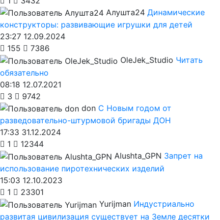
1
3432
Алушта24
Динамические
конструкторы: развивающие игрушки для детей
23:27 12.09.2024
155
7386
OleJek_Studio
Читать
обязательно
08:18 12.07.2021
3
9742
don
С Новым годом от
разведовательно-штурмовой бригады ДОН
17:33 31.12.2024
1
12344
Alushta_GPN
Запрет на
использование пиротехнических изделий
15:03 12.10.2023
1
23301
Yurijman
Индустриально
развитая цивилизация существует на Земле десятки