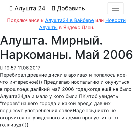
Алушта 24
Добавить
Подключайся к
Алушта24 в Вайбере
или
Новости
Алушты
в Яндекс Дзен.
Алушта. Мирный.
Наркоманы. Май 2006
19:57 11.06.2017
Перебирал древние диски в архивах и попалось кое-
что интересное))) Предлагаю ностальгию и окунуться
в прошлое,в далёкий май 2006 года,когда ещё не было
Алушта24,да и мало у кого были ПК,чтоб увидеть
"героев" нашего города и какой вред,с давних
пор,несут употребления солей
Надеюсь,никто не
огорчится от увиденного и админ пропустит этот
голливуд))))