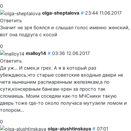
0
olga-sheptalova
#
23:44 11.06.2017
Ответить
Значит не зря боялся и слышал голос именно женский,
вот она подруга с косой
0
malloy14
#
03:36 12.06.2017
Ответить
Да уж... И смех,и грех. А я в который раз
убеждаюсь,что старые советские входные двери не
чета нынешним распиаренным железякам,а по
сути,консервным банкам-хрен за просто так
сломаешь.
Моим соседям как-то МЧСники такую
дверь тоже где-то около получаса мутузили ломом и
топором...
0
olga-alushtinskaya
#
07:01