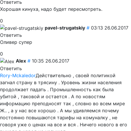
Ответить
Хорошая кинуха, надо будет пересмотреть.
0
pavel-strugatskiy
#
03:13 26.06.2017
Ответить
Оливер супер
0
Alex
#
10:35 26.06.2017
Ответить
Rory-Mckaledor
Действительно , своей политикой
загнал страну в трясину . Уровень жизни населения
продолжает падать . Промышленность как была
убитой , таковой и остается . А по новостям
информацию преподносят так , словно во всем мире
Ж.. , а у нас все хорошо . А мы удивляемся почему
постоянно повышаются тарифы на комуналку , не
говоря уже о ценах на все и вся . Ничего нового в его