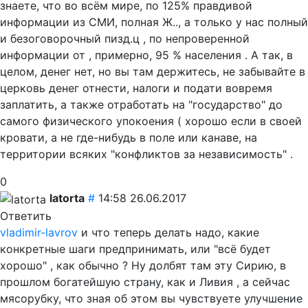
знаете, что во всём мире, по 125% правдивой
информации из СМИ, полная Ж.., а только у нас полный
и безоговорочный пизд.ц , по непроверенной
информации от , примерно, 95 % населения . А так, в
целом, денег нет, но вы там держитесь, не забывайте в
церковь денег отнести, налоги и подати вовремя
заплатить, а также отработать на "государство" до
самого физического упокоения ( хорошо если в своей
кровати, а не где-нибудь в поле или канаве, на
территории всяких "конфликтов за независимость" .
0
latorta
#
14:58 26.06.2017
Ответить
vladimir-lavrov
и что теперь делать надо, какие
конкретные шаги предпринимать, или "всё будет
хорошо" , как обычно ? Ну долбят там эту Сирию, в
прошлом богатейшую страну, как и Ливия , а сейчас
мясорубку, что зная об этом вы чувствуете улучшение