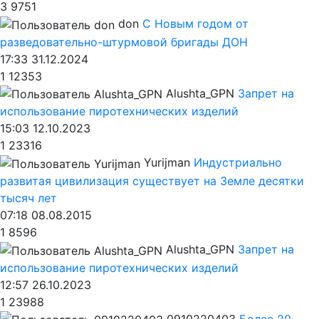
3
9751
don
С Новым годом от
разведовательно-штурмовой бригады ДОН
17:33 31.12.2024
1
12353
Alushta_GPN
Запрет на
использование пиротехнических изделий
15:03 12.10.2023
1
23316
Yurijman
Индустриально
развитая цивилизация существует на Земле десятки
тысяч лет
07:18 08.08.2015
1
8596
Alushta_GPN
Запрет на
использование пиротехнических изделий
12:57 26.10.2023
1
23988
0910220403
Более 20