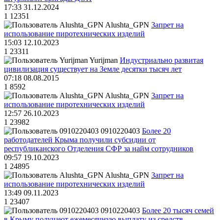
17:33 31.12.2024
1
12351
Alushta_GPN
Запрет на
использование пиротехнических изделий
15:03 12.10.2023
1
23311
Yurijman
Индустриально развитая
цивилизация существует на Земле десятки тысяч лет
07:18 08.08.2015
1
8592
Alushta_GPN
Запрет на
использование пиротехнических изделий
12:57 26.10.2023
1
23982
0910220403
Более 20
работодателей Крыма получили субсидии от
республиканского Отделения СФР за найм сотрудников
09:57 19.10.2023
1
24895
Alushta_GPN
Запрет на
использование пиротехнических изделий
13:49 09.11.2023
1
23407
0910220403
Более 20 тысяч семей
в Крыму получают ежемесячную выплату из средств