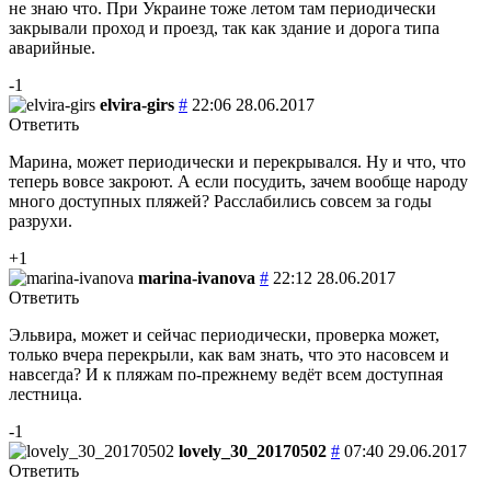
не знаю что. При Украине тоже летом там периодически
закрывали проход и проезд, так как здание и дорога типа
аварийные.
-1
elvira-girs
#
22:06 28.06.2017
Ответить
Марина, может периодически и перекрывался. Ну и что, что
теперь вовсе закроют. А если посудить, зачем вообще народу
много доступных пляжей? Расслабились совсем за годы
разрухи.
+1
marina-ivanova
#
22:12 28.06.2017
Ответить
Эльвира, может и сейчас периодически, проверка может,
только вчера перекрыли, как вам знать, что это насовсем и
навсегда? И к пляжам по-прежнему ведёт всем доступная
лестница.
-1
lovely_30_20170502
#
07:40 29.06.2017
Ответить