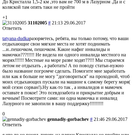
До Кристалла 1,5-2 км ,это вам не 700 м в Лазурном .Да и с
коляской там опять таки не пройти
+1
31102005
#
21:13 29.06.2017
Ответить
tatyana-dudka
разоряетесь, ребята, вы только потому, что ваши
отдыхающие свои мягкие места не хотят поднимать
...и..пешочком, пешочком. Какие нафиг инвалиды и
мамочки???!!!!! Не видела ни одного инвалида местного на
морях!!!!!! Местные на море разве ходят??!!! Мы стараемся
летом не отдыхать , а работать! А по поводу статьи-нужно
было название погромче сделать. Помогите мне заработать
или как я больше не могу "договориться" на проходной, чтоб
моих отдыхающих пускали на машине к самому берегу моря(
мой сезон сорван!).Ну как-то так , а инвалидов и мамочек
оставьте в покое! Это псевдозабота и прикрытие добрым и
вечным! Посмотрите сами: ни одна мамочка и инвалид
Лазурного не завопили в вашу поддержку!!!!!!!!!
0
gennadiy-gorbachev
#
21:46 29.06.2017
Ответить
я что-то не понял, теперь на пляжи Кристалла не пройти или