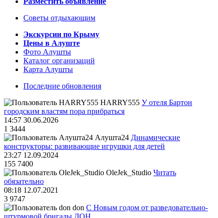
Разместить объявление
Советы отдыхающим
Экскурсии по Крыму
Цены в Алуште
Фото Алушты
Каталог организаций
Карта Алушты
Последние обновления
HARRY555
У отеля Бартон
городским властям пора прибраться
14:57 30.06.2026
1
3444
Алушта24
Динамические
конструкторы: развивающие игрушки для детей
23:27 12.09.2024
155
7400
OleJek_Studio
Читать
обязательно
08:18 12.07.2021
3
9747
don
С Новым годом от разведовательно-
штурмовой бригады ДОН