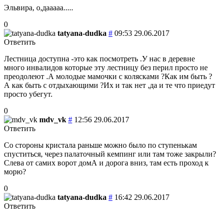
Эльвира, о,дааааа.....
0
tatyana-dudka
#
09:53 29.06.2017
Ответить
Лестница доступна -это как посмотреть .У нас в деревне
много инвалидов которые эту лестницу без перил просто не
преодолеют .А молодые мамочки с колясками ?Как им быть ?
А как быть с отдыхающими ?Их и так нет ,да и те что приедут
просто убегут.
0
mdv_vk
#
12:56 29.06.2017
Ответить
Со стороны кристала раньше можно было по ступенькам
спуститься, через палаточный кемпинг или там тоже закрыли?
Слева от самих ворот домА и дорога вниз, там есть проход к
морю?
0
tatyana-dudka
#
16:42 29.06.2017
Ответить