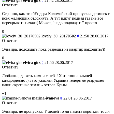
elvira-girs
#
21:42 28.06.2017
Ответить
Странно, как это бЕндера Коломойский пропускал детишек и
всех желающих отдохнуть. А тут вдруг родная гавань всё
перекрывать начала( Может, "надо подождать" просто
0
lovely_30_20170502
#
21:50 28.06.2017
Ответить
Эльвира, подождать,пока разрешат из квартир выходить?))
0
elvira-girs
#
21:56 28.06.2017
Ответить
Любашка, да хоть камни с неба! Хоть тонна камней
каждодневно :) Зато ужасная Украина теперь не разрушает
наши скрепные земли - остров Крым
+1
marina-ivanova
#
22:01 28.06.2017
Ответить
Эльвира, не пропускал. У людей то ли память короткая, то ли