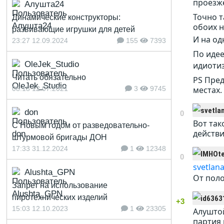
проезж
Алушта24
Точно т
Динамические конструкторы:
обоих н
развивающие игрушки для детей
И на од
23:27 12.09.2024
155
7393
По идее
OleJek_Studio
идиотиз
Читать обязательно
PS Пред
08:18 12.07.2021
3
9745
местах.
don
0
Вот так
С Новым годом от разведовательно-
действи
штурмовой бригады ДОН
17:33 31.12.2024
1
12348
0
svetlana
Alushta_GPN
От поло
Запрет на использование
пиротехнических изделий
+3
15:03 12.10.2023
1
23305
Алуштой
партия 