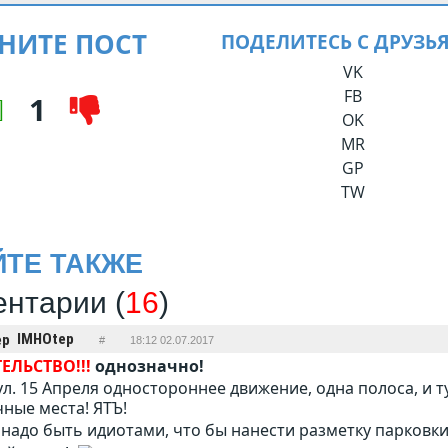
НИТЕ ПОСТ
ПОДЕЛИТЕСЬ С ДРУЗЬ
VK
FB
1
OK
MR
GP
TW
ЙТЕ ТАКЖЕ
нтарии (
16
)
IMHOtep
#
18:12 02.07.2017
ЕЛЬСТВО!!!
однозначно!
ул. 15 Апреля одностороннее движение, одна полоса, и ту
ные места! ЯТЪ!
надо быть идиотами, что бы нанести разметку парковки