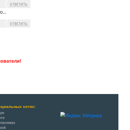
ОТВЕТИТЬ
...
ОТВЕТИТЬ
оциальных сетях:
ере
кте
класниках
Book