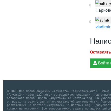
y
0
Парково
0
vladimir
Напис
Войти 
© 2026 Все права защищены «Алушта24» (alushta24.org). Любые
«Алушта24» (alushta24.org) сотрудниками редакции, нештатным
авторского права. Права «Алушта24» (alushta24.org) на указа
о правах на результаты интеллектуальной деятельности. Полно
размещенных на портале «Алушта24» (alushta24.org), допускае
ссылки на источник. Все вопросы можно задать по адресу info