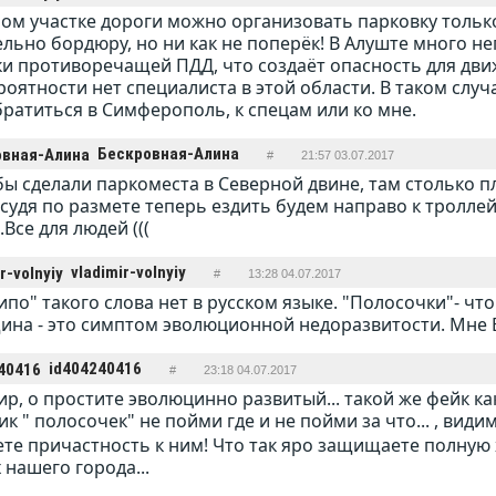
ом участке дороги можно организовать парковку тольк
льно бордюру, но ни как не поперёк! В Алуште много н
и противоречащей ПДД, что создаёт опасность для дви
роятности нет специалиста в этой области. В таком случ
ратиться в Симферополь, к спецам или ко мне.
Бескровная-Алина
#
21:57 03.07.2017
ы сделали паркоместа в Северной двине, там столько 
.судя по размете теперь ездить будем направо к тролле
.Все для людей (((
vladimir-volnyiy
#
13:28 04.07.2017
типо" такого слова нет в русском языке. "Полосочки"- что
на - это симптом эволюционной недоразвитости. Мне 
id404240416
#
23:18 04.07.2017
р, о простите эволюцинно развитый... такой же фейк как
к " полосочек" не пойми где и не пойми за что... , види
те причастность к ним! Что так яро защищаете полную х
 нашего города...