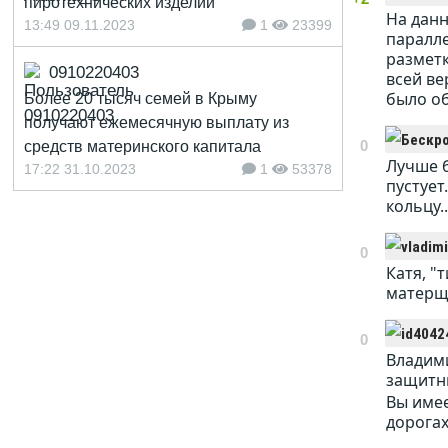
пиротехнических изделий
На данн
13:49 09.11.2023
1
23399
паралле
разметк
0910220403
всей ве
было об
Более 20 тысяч семей в Крыму
получают ежемесячную выплату из
0
средств материнского капитала
Лучше б
17:22 31.10.2023
1
53378
пустует
кольцу..
0
Катя, "
матерщи
0
Владими
защитни
Вы имее
дорогах