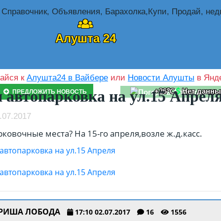
Алушта 24
айся к
Алушта24 в Вайбере
или
Новости Алушты
в Янде
+26℃
Нет данны
 автопарковка на ул.15 Апрел
ПРЕДЛОЖИТЬ НОВОСТЬ
.07.2017
ковочные места? На 15-го апреля,возле ж.д.касс.
РИША ЛОБОДА
17:10 02.07.2017
16
1556