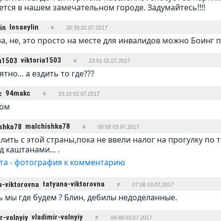
тся в нашем замечательном городе. Задумайтесь!!!!
losaeylin
#
20:39 02.07.2017
а, не, это просто на месте для инвалидов можно Боинг 
viktoria1503
#
23:01 02.07.2017
тно... а ездить то где???
94makc
#
23:10 02.07.2017
дом
malchishka78
#
00:58 03.07.2017
лить с этой страны,пока не ввели налог на прогулку по 
д каштанами... .
tatyana-viktorovna
#
07:08 03.07.2017
ь мы где будем ? Блин, дебилы недоделанные.
vladimir-volnyiy
#
09:48 03.07.2017