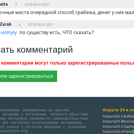
alta
#
23:42 04.07.2017
чные места очередной способ грабежа, денег у них мало
Zurab
#
15:30 05.07.2017
-volnyiy
по существу есть, ЧТО сказать?
ать комментарий
или зарегистрироваться
Алушта 24 в с
 материалы, размещенные на портале
и авторами и читателями, являются объектами
Алушта24 в Вайб
нные материалы охраняются законодательством
Алушта24 ВКонта
е или частичное использование материалов,
Алушта24 в Одно
тся только с согласия редакции с указанием
@alushta24.org.
Алушта24 в Face