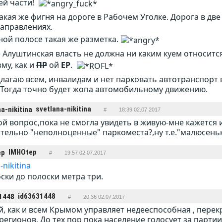
ей части!
акая же фигня на дороге в Рабочем Уголке. Дорога в две
аправлениях.
ной полосе такая же разметка.
 Алуштинская власть не должна ни каким куем относится
му, как и
ПР
ой
ЕР
.
лагаю всем, инвалидам и нет парковать автотранспорт 
 Тогда точно будет жопа автомобильному движению.
svetlana-nikitina
#
18:39 02.07.2017
ой вопрос,пока не смогла увидеть в живую-мне кажется 
тельно "неполноценные" паркоместа?,ну т.е."малюсень
IMHOtep
#
19:57 02.07.2017
-nikitina
ски до полоски метра три.
id63631448
#
20:36 02.07.2017
, как и всем Крымом управляет недееспособная , пере
регионов. До тех пор пока население голосует за партии