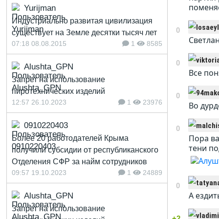
поменяе
Yurijman
Индустриально развитая цивилизация
0
существует на Земле десятки тысяч лет
Светлан
07:18 08.08.2015
1
8585
0
Alushta_GPN
Все поня
Запрет на использование
пиротехнических изделий
0
12:57 26.10.2023
1
23976
Во дур
0910220403
0
Пора ва
Более 20 работодателей Крыма
тени по
получили субсидии от республиканского
Отделения СФР за найм сотрудников
09:57 19.10.2023
1
24889
0
А ездит
Alushta_GPN
Запрет на использование
+2