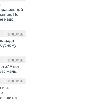
о
еправильной
жения. По
ае надо
ОТВЕТИТЬ
площади
йбусному
ОТВЕТИТЬ
 это? А вот
Вас жаль.
ОТВЕТИТЬ
 и я,
мо
... ню на