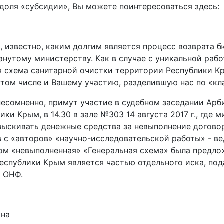
 доля «субсидии», Вы можете поинтересоваться здесь:
о, известно, каким долгим является процесс возврата 
анутому министерству. Как в случае с уникальной раб
я схема санитарной очистки территории Республики К
в том числе и Вашему участию, разделившую нас по «кл
несомненно, примут участие в судебном заседании Ар
ики Крым, в 14.30 в зале №303 14 августа 2017 г., где 
зыскивать денежные средства за невыполнение догово
 с «авторов» «научно-исследовательской работы» - ве
ом «невыполненная» «Генеральная схема» была предло
еспублики Крым является частью отдельного иска, под
 ОНФ.
м
ина