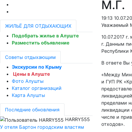
М.Г.
19:13 10.07.2
Уважаемый М
ЖИЛЬЁ ДЛЯ ОТДЫХАЮЩИХ
Подобрать жилье в Алуште
10.07.2017 г
Разместить объявление
г. Данным п
Республики 
Советы отдыхающим
В ответе Вы 
Экскурсии по Крыму
Цены в Алуште
«Между Мини
Фото Алушты
и ГУП РК «К
Каталог организаций
предоставле
Карта Алушты
ликвидацией
пределами н
Последние обновления
ликвидации 
числе и при
HARRY555
отходов».
У отеля Бартон городским властям