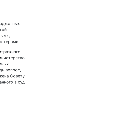
бюджетных
отой
рым»,
астерам».
битражного
министерство
рных
дь вопрос,
жена Совету
анного в суд