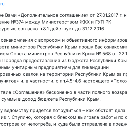
ru
 Вами «Дополнительное соглашение» от 27.01.2017 г. 
ение №374 между Министерством ЖКХ и ГУП РК
рсы», согласно п.8.1 действует до 31.12.2016 г.
 ознакомления с вопросом и объективного информиро
вета министров Республики Крым прошу Вас ознакомит
ием Совета министров Республики Крым № 568 от 22.11
 Порядка предоставления из бюджета Республики Кры
нным унитарным предприятиям для ликвидации
рованных свалок на территории Республики Крым за 
унктов» и, в частности, с пп.4.5-4.6 настоящего «Поло
ствие «Соглашения» бесконечно в части полного возвра
 суммы в доход бюджета Республики Крым.
у ведомству придется потрудиться – как обстоят дела 
из г. Ступино, которая с блеском выиграла работы по 
острова от непотреба, и куда была отправлена в пред