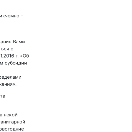
никчемно –
вания Вами
ься с
.2016 г. «Об
м субсидии
пределами
жения».
та
в некой
санитарной
новогодние