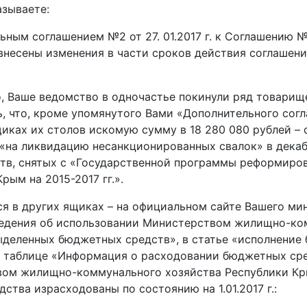
азываете:
ьным соглашением №2 от 27. 01.2017 г. к Соглашению №
. внесены изменения в части сроков действия соглашени
о, Ваше ведомство в одночастье покинули ряд товарище
ь, что, кроме упомянутого Вами «Дополнительного сог
щиках их столов искомую сумму в 18 280 080 рублей – 
«на ликвидацию несанкционированных свалок» в декаб
ств, снятых с «Государственной программы реформиро
рым на 2015-2017 гг.».
ся в других ящиках – на официальном сайте Вашего ми
едения об использовании Министерством жилищно-ко
ыделенных бюджетных средств», в статье «исполнение
.», таблице «Информация о расходовании бюджетных ср
ом жилищно-коммунального хозяйства Республики К
дства израсходованы по состоянию на 1.01.2017 г.: