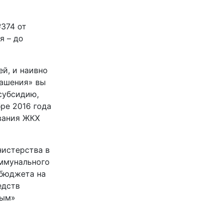
374 от
я – до
й, и наивно
лашения» вы
субсидию,
ре 2016 года
вания ЖКХ
нистерства в
ммунального
 бюджета на
едств
рым»