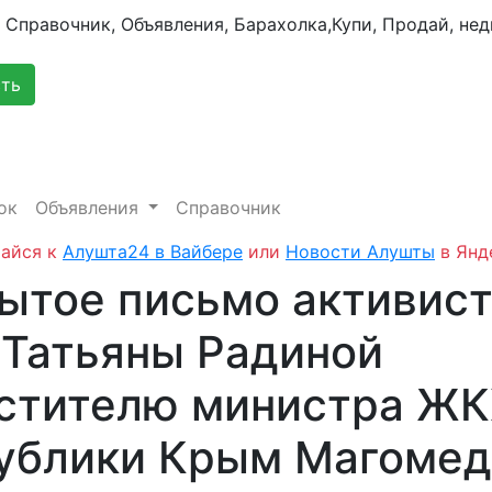
сть
ок
Объявления
Справочник
айся к
Алушта24 в Вайбере
или
Новости Алушты
в Янд
ытое письмо активист
Татьяны Радиной
стителю министра Ж
ублики Крым Магомед