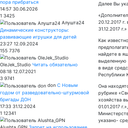
пора прибраться
Далее Вы ук
14:57 30.06.2026
«Дополнител
1
3425
20.12.2017 г
Алушта24
31.12.2017 г.»
Динамические конструкторы:
развивающие игрушки для детей
Как известн
23:27 12.09.2024
предполагат
155
7376
найдете в я
выделенную 
OleJek_Studio
Читать обязательно
в виде сред
08:18 12.07.2021
Республики К
3
9741
don
С Новым
Она находят
годом от разведовательно-штурмовой
рубрике «Св
бригады ДОН
хозяйства в
17:33 31.12.2024
01.01.2017 г
1
12341
Министерств
указано- сре
Alushta_GPN
Запрет на использование