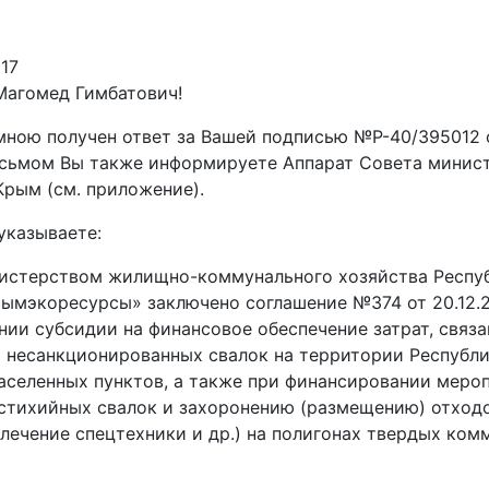
017
агомед Гимбатович!
. мною получен ответ за Вашей подписью №Р-40/395012 о
исьмом Вы также информируете Аппарат Совета минис
Крым (см. приложение).
указываете:
стерством жилищно-коммунального хозяйства Респу
рымэкоресурсы» заключено соглашение №374 от 20.12.20
нии субсидии на финансовое обеспечение затрат, связа
 несанкционированных свалок на территории Республи
аселенных пунктов, а также при финансировании меро
стихийных свалок и захоронению (размещению) отходо
влечение спецтехники и др.) на полигонах твердых ком