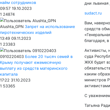
найм сотрудников
дни львиная
09:57 19.10.2023
sudact.ru
1
24874
Вам, наверн
Alushta_GPN
Запрет на использование
средств обм
пиротехнических изделий
«Генеральна
13:49 09.11.2023
благодаря, 
1
23383
Активисты, 
суда Республ
0910220403
Более 20 тысяч семей в
ЖКХ будет в
Крыму получают ежемесячную
обязательств
выплату из средств материнского
каким образ
капитала
министров Р
17:22 31.10.2023
активистами
1
53365
С уважение
Татьяна Рад