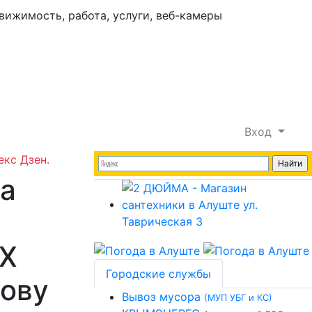
Вход
екс Дзен.
а
КХ
Городские службы
ову
Вывоз мусора
(МУП УБГ и КС)