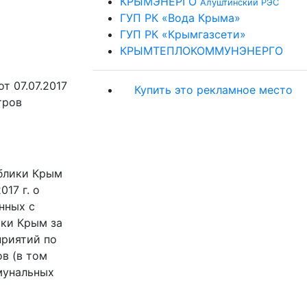
КРЫМЭНЕРГО
Алуштинский РЭС
ГУП РК «Вода Крыма»
ГУП РК «Крымгазсети»
КРЫМТЕПЛОКОММУНЭНЕРГО
т 07.07.2017
Купить это рекламное место
тров
блики Крым
17 г. о
нных с
ки Крым за
приятий по
в (в том
мунальных