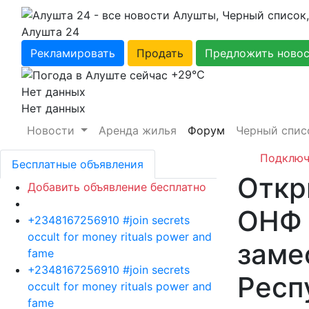
Алушта 24
Рекламировать
Продать
Предложить ново
+29℃
Нет данных
Нет данных
Новости
Аренда жилья
Форум
Черный спис
Подключ
Бесплатные объявления
Откр
Добавить объявление бесплатно
ОНФ 
+2348167256910 #join secrets
occult for money rituals power and
заме
fame
+2348167256910 #join secrets
Респ
occult for money rituals power and
fame