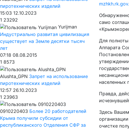
mzhkh.rk.gov.
пиротехнических изделий
15:03 12.10.2023
Обнаруженное
1
23292
само соглаш
Yurijman
«Крымэкоресу
Индустриально развитая цивилизация
Для полноты
существует на Земле десятки тысяч
Аппарата Со
лет
Постановлен
07:18 08.08.2015
утверждении
1
8573
государстве
несанкциони
Alushta_GPN
Запрет на использование
населенных п
пиротехнических изделий
12:57 26.10.2023
Правда, дей
1
23963
исчезнувшей
0910220403
Более 20 работодателей
Здесь Вашем
Крыма получили субсидии от
организации 
республиканского Отделения СФР за
очистке полу