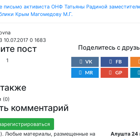
3 10.07.2017
0
1683
ите пост
Поделитесь с друз
1
VK
FB
MR
GP
 также
 (
0
)
ть комментарий
зарегистрироваться
g). Любые материалы, размещенные на
Алушта 24 