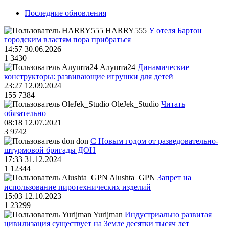
Последние обновления
HARRY555
У отеля Бартон
городским властям пора прибраться
14:57 30.06.2026
1
3430
Алушта24
Динамические
конструкторы: развивающие игрушки для детей
23:27 12.09.2024
155
7384
OleJek_Studio
Читать
обязательно
08:18 12.07.2021
3
9742
don
С Новым годом от разведовательно-
штурмовой бригады ДОН
17:33 31.12.2024
1
12344
Alushta_GPN
Запрет на
использование пиротехнических изделий
15:03 12.10.2023
1
23299
Yurijman
Индустриально развитая
цивилизация существует на Земле десятки тысяч лет