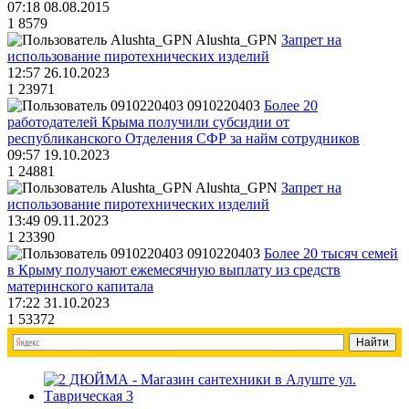
07:18 08.08.2015
1
8579
Alushta_GPN
Запрет на
использование пиротехнических изделий
12:57 26.10.2023
1
23971
0910220403
Более 20
работодателей Крыма получили субсидии от
республиканского Отделения СФР за найм сотрудников
09:57 19.10.2023
1
24881
Alushta_GPN
Запрет на
использование пиротехнических изделий
13:49 09.11.2023
1
23390
0910220403
Более 20 тысяч семей
в Крыму получают ежемесячную выплату из средств
материнского капитала
17:22 31.10.2023
1
53372