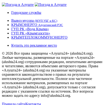
Городские службы
Вывоз мусора
(МУП УБГ и КС)
КРЫМЭНЕРГО
Алуштинский РЭС
ГУП РК «Вода Крыма»
ГУП РК «Крымгазсети»
КРЫМТЕПЛОКОММУНЭНЕРГО
Купить это рекламное место
© 2026 Все права защищены «Алушта24» (alushta24.org).
Любые материалы, размещенные на портале «Алушта24»
(alushta24.org) сотрудниками редакции, нештатными авторами
и читателями, являются объектами авторского права. Права
«Алушта24» (alushta24.org) на указанные материалы
охраняются законодательством о правах на результаты
интеллектуальной деятельности. Полное или частичное
использование материалов, размещенных на портале
«Алушта24» (alushta24.org), допускается только с согласия
редакции с указанием ссылки на источник. Все вопросы
можно задать по адресу info@alushta24.org.
Правила сайта
Контакты