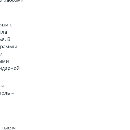
ь
язи с
ыла
я. В
ограммы
е
ными
ендарной
ла
поль –
0 тысяч