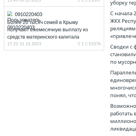
13:49 09.11.2023
1
23397
уборку те
С начала 
0910220403
ЖКХ Респ
Более 20 тысяч семей в Крыму
реляциями
получают ежемесячную выплату из
«привлече
средств материнского капитала
17:22 31.10.2023
1
53376
Сводки с 
становили
по мусорн
Параллель
единоврем
многочисл
понял, что
Возможно,
работать 
миллионов
ликвидац