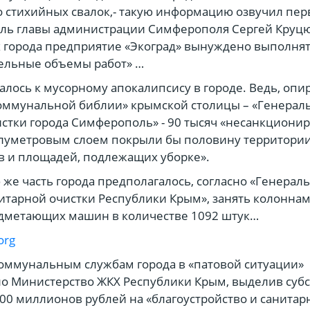
о стихийных свалок,- такую информацию озвучил пе
ль главы администрации Симферополя Сергей Круцю
 города предприятие «Экоград» вынуждено выполня
ельные объемы работ» …
алось к мусорному апокалипсису в городе. Ведь, опи
оммунальной библии» крымской столицы – «Генерал
стки города Симферополь» - 90 тысяч «несанкциони
олуметровым слоем покрыли бы половину территори
в и площадей, подлежащих уборке».
же часть города предполагалось, согласно «Генерал
итарной очистки Республики Крым», занять колонна
дметающих машин в количестве 1092 штук…
org
оммунальным службам города в «патовой ситуации»
о Министерство ЖКХ Республики Крым, выделив суб
00 миллионов рублей на «благоустройство и санита