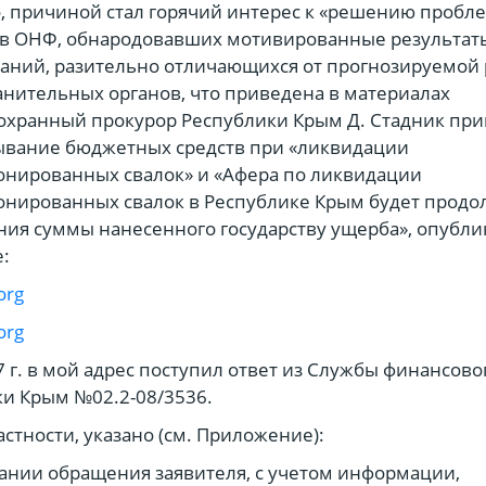
 причиной стал горячий интерес к «решению пробл
ов ОНФ, обнародовавших мотивированные результат
аний, разительно отличающихся от прогнозируемой
нительных органов, что приведена в материалах
охранный прокурор Республики Крым Д. Стадник пр
ывание бюджетных средств при «ликвидации
онированных свалок» и «Афера по ликвидации
нированных свалок в Республике Крым будет продо
ия суммы нанесенного государству ущерба», опубл
е:
org
org
7 г. в мой адрес поступил ответ из Службы финансово
и Крым №02.2-08/3536.
частности, указано (см. Приложение):
ании обращения заявителя, с учетом информации,