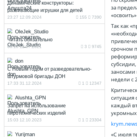
Динамические конструкторы:
за предел
развивающие игрушки для детей
«освоить
23:27 12.09.2024
155
7390
Так как «
OleJek_Studio
«необходи
Читать обязательно
привлечен
08:18 12.07.2021
3
9745
срочном п
реформиро
don
субсидии,
С Новым годом от разведовательно-
заносами
штурмовой бригады ДОН
недели с 2
17:33 31.12.2024
1
12347
Критическ
ситуация 
Alushta_GPN
каждый вт
Запрет на использование
укромных 
пиротехнических изделий
15:03 12.10.2023
1
23304
krym.new
«С июля т
Yurijman