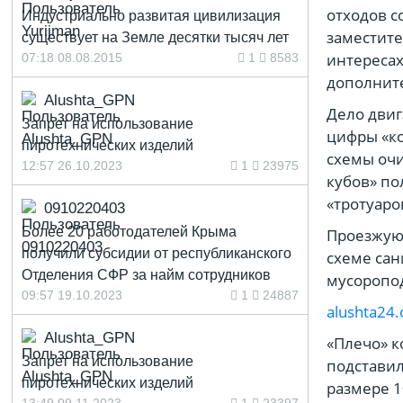
отходов с
Индустриально развитая цивилизация
заместите
существует на Земле десятки тысяч лет
интересах
07:18 08.08.2015
1
8583
дополнит
Alushta_GPN
Дело двиг
Запрет на использование
цифры «к
пиротехнических изделий
схемы очи
12:57 26.10.2023
1
23975
кубов» п
«тротуаро
0910220403
Более 20 работодателей Крыма
Проезжую 
получили субсидии от республиканского
схеме сан
Отделения СФР за найм сотрудников
мусоропо
09:57 19.10.2023
1
24887
alushta24.
Alushta_GPN
«Плечо» к
Запрет на использование
подставил
пиротехнических изделий
размере 1