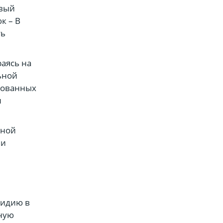
рвый
к – В
ть
раясь на
ьной
рованных
и
ьной
ми
сидию в
рную