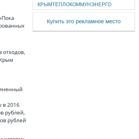
КРЫМТЕПЛОКОММУНЭНЕРГО
«Пока
Купить это рекламное место
ированных
 отходов,
 Крым
чиненный
у в 2016
в рублей,
нов рублей
м хаосом»