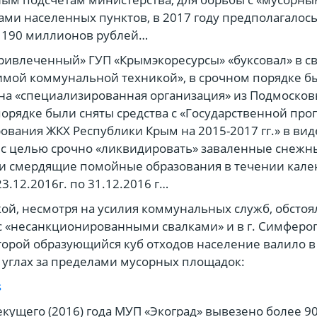
ами населенных пунктов, в 2017 году предполагалос
» 190 миллионов рублей…
привлеченный» ГУП «Крымэкоресурсы» «буксовал» в св
мой коммунальной техникой», в срочном порядке б
а «специализированная организация» из Подмосковь
орядке были сняты средства с «Государственной пр
вания ЖКХ Республики Крым на 2015-2017 гг.» в вид
 с целью срочно «ликвидировать» заваленные снеж
 и смердящие помойные образования в течении кал
3.12.2016г. по 31.12.2016 г…
ой, несмотря на усилия коммунальных служб, обстоя
с «несанкционированными свалками» и в г. Симферо
орой образующийся куб отходов население валило в
углах за пределами мусорных площадок:
s
екущего (2016) года МУП «Экоград» вывезено более 9