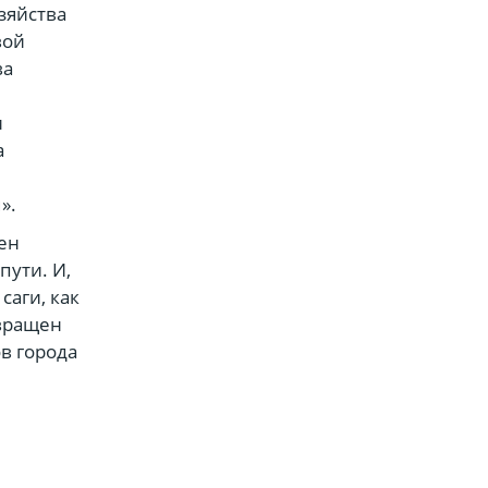
зяйства
вой
ва
и
а
».
ен
пути. И,
саги, как
твращен
в города