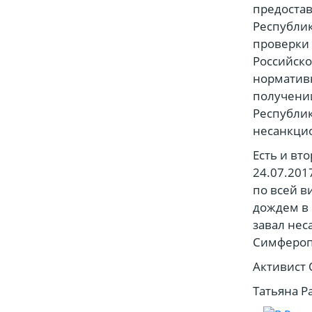
предоста
Республи
проверки 
Российско
норматив
получении
Республи
несанкцио
Есть и вт
24.07.201
по всей в
дождем в 
завал нес
Симфероп
Активист
Татьяна Р