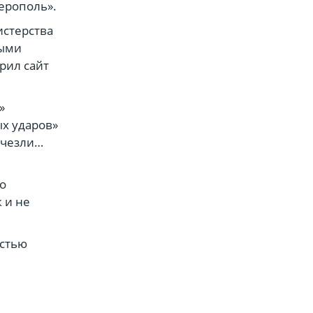
ерополь».
истерства
ными
рил сайт
»
ых ударов»
счезли…
о
 и не
остью