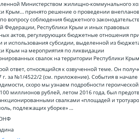
вленной Министерством жилищно-коммунального хо
ки Крым… принято решение о проведении внеплано
по вопросу соблюдения бюджетного законодательст
й Федерации, Республики Крым и иных правовых
ных актов, регулирующих бюджетные отношения пр
 и использования субсидии, выделенной из бюджет
ки Крым на мероприятия по ликвидации
нированных свалок на территории Республики Крым
орой ответ, относящийся к озвученной теме. Он получ
7 г. за №1/4522/2 (см. приложение). События в начале 
идимости, скоро мы узнаем подробности героической 
100 миллионов рублей, летом 2016 года, был предо
анкционированными свалками «площадей и тротуаро
оль, подлежащих уборке» …
 ОНФ
адина