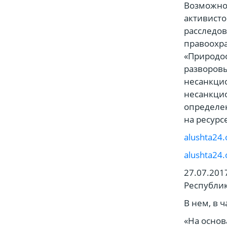
Возможно,
активист
расследов
правоохра
«Природо
разворов
несанкци
несанкцио
определен
на ресурс
alushta24.
alushta24.
27.07.201
Республик
В нем, в 
«На основ