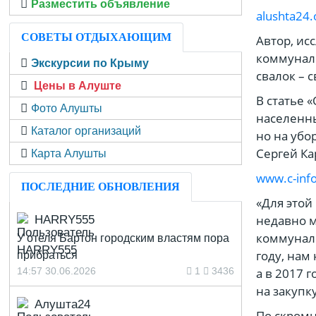
Разместить объявление
alushta24.
СОВЕТЫ ОТДЫХАЮЩИМ
Автор, ис
коммунал
Экскурсии по Крыму
свалок – 
Цены в Алуште
В статье 
Фото Алушты
населенны
Каталог организаций
но на убо
Сергей Ка
Карта Алушты
www.c-info
ПОСЛЕДНИЕ ОБНОВЛЕНИЯ
«Для этой
недавно м
HARRY555
коммуналь
У отеля Бартон городским властям пора
году, нам
прибраться
14:57 30.06.2026
1
3436
а в 2017 
на закупк
Алушта24
По скромн