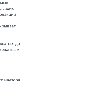
емы»
ы своих
 реакции
икрывает
лжаться до
икованным
го надзора