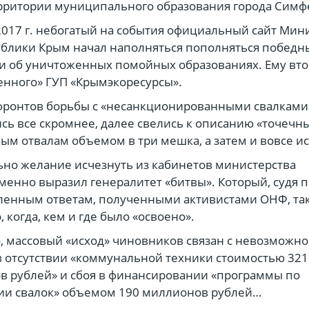
рритории муниципального образования города Симф
2017 г. небогатый на события официальный сайт Мин
ублики Крым начал наполняться пополняться побед
 об уничтоженных помойных образованиях. Ему вто
нного» ГУП «Крымэкоресурсы».
фронтов борьбы с «несанкционированными свалками
сь все скромнее, далее свелись к описанию «точечн
ым отвалам объемом в три мешка, а затем и вовсе и
но желание исчезнуть из кабинетов министерства
енно выразил генералитет «битвы». Который, судя п
енным ответам, полученными активистами ОНФ, так
, когда, кем и где было «освоено».
 массовый «исход» чиновников связан с невозможн
в отсутствии «коммунальной техники стоимостью 321
 рублей» и сбоя в финансировании «программы по
ии свалок» объемом 190 миллионов рублей…