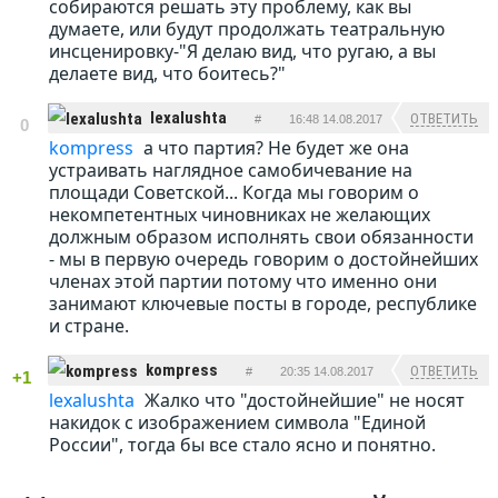
собираются решать эту проблему, как вы
думаете, или будут продолжать театральную
инсценировку-"Я делаю вид, что ругаю, а вы
делаете вид, что боитесь?"
lexalushta
ОТВЕТИТЬ
#
16:48 14.08.2017
0
kompress
а что партия? Не будет же она
устраивать наглядное самобичевание на
площади Советской... Когда мы говорим о
некомпетентных чиновниках не желающих
должным образом исполнять свои обязанности
- мы в первую очередь говорим о достойнейших
членах этой партии потому что именно они
занимают ключевые посты в городе, республике
и стране.
kompress
ОТВЕТИТЬ
#
20:35 14.08.2017
+1
lexalushta
Жалко что "достойнейшие" не носят
накидок с изображением символа "Единой
России", тогда бы все стало ясно и понятно.