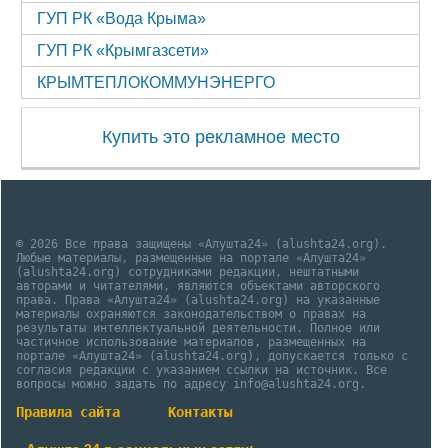
ГУП РК «Вода Крыма»
ГУП РК «Крымгазсети»
КРЫМТЕПЛОКОММУНЭНЕРГО
Купить это рекламное место
© 2026 Все права защищены «Алушта24» (alushta24.org).
Любые материалы, размещенные на портале «Алушта24»
(alushta24.org) сотрудниками редакции, нештатными
авторами и читателями, являются объектами авторского
права. Права «Алушта24» (alushta24.org) на указанные
материалы охраняются законодательством о правах на
результаты интеллектуальной деятельности. Полное или
частичное использование материалов, размещенных на
портале «Алушта24» (alushta24.org), допускается только с
согласия редакции с указанием ссылки на источник. Все
вопросы можно задать по адресу info@alushta24.org.
Правила сайта
Контакты