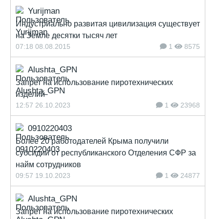
Yurijman
Индустриально развитая цивилизация существует
на Земле десятки тысяч лет
07:18 08.08.2015
1
8575
Alushta_GPN
Запрет на использование пиротехнических
изделий
12:57 26.10.2023
1
23968
0910220403
Более 20 работодателей Крыма получили
субсидии от республиканского Отделения СФР за
найм сотрудников
09:57 19.10.2023
1
24877
Alushta_GPN
Запрет на использование пиротехнических