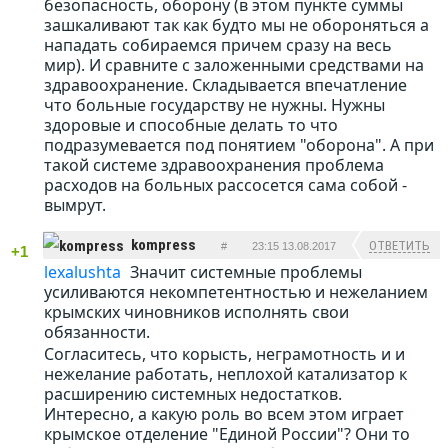
безопасность, оборону (в этом пункте суммы
зашкаливают так как будто мы не обороняться а
нападать собираемся причем сразу на весь
мир). И сравните с заложенными средствами на
здравоохранение. Складывается впечатление
что больные государству не нужны. Нужны
здоровые и способные делать то что
подразумевается под понятием "оборона". А при
такой системе здравоохранения проблема
расходов на больных рассосется сама собой -
вымрут.
kompress
ОТВЕТИТЬ
#
23:15 13.08.2017
+1
lexalushta
Значит системные проблемы
усиливаются некомпетентностью и нежеланием
крымских чиновников исполнять свои
обязанности.
Согласитесь, что корысть, неграмотность и и
нежелание работать, неплохой катализатор к
расширению системных недостатков.
Интересно, а какую роль во всем этом играет
крымское отделение "Единой России"? Они то