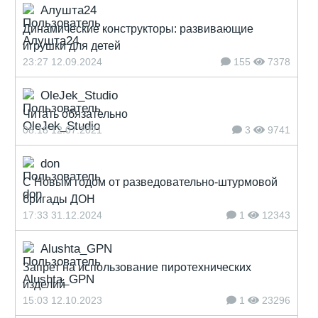
Алушта24
Динамические конструкторы: развивающие
игрушки для детей
23:27 12.09.2024
155
7378
OleJek_Studio
Читать обязательно
08:18 12.07.2021
3
9741
don
С Новым годом от разведовательно-штурмовой
бригады ДОН
17:33 31.12.2024
1
12343
Alushta_GPN
Запрет на использование пиротехнических
изделий
15:03 12.10.2023
1
23296