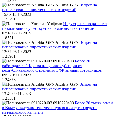
1
12340
Alushta_GPN
Запрет на
использование пиротехнических изделий
15:03 12.10.2023
1
23291
Yurijman
Индустриально развитая
цивилизация существует на Земле десятки тысяч лет
07:18 08.08.2015
1
8571
Alushta_GPN
Запрет на
использование пиротехнических изделий
12:57 26.10.2023
1
23961
0910220403
Более 20
работодателей Крыма получили субсидии от
республиканского Отделения СФР за найм сотрудников
09:57 19.10.2023
1
24873
Alushta_GPN
Запрет на
использование пиротехнических изделий
13:49 09.11.2023
1
23381
0910220403
Более 20 тысяч семей
в Крыму получают ежемесячную выплату из средств
материнского капитала