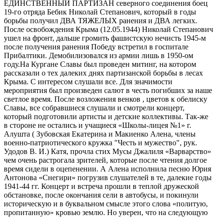
ЕДИНСТВЕННЫЙ ПАРТИЗАН северного соединения боец
19-го отряда Бебик Николай Степанович, который в годы
борьбы получил ДВА ТЯЖЕЛЫХ ранения и ДВА легких.
После освобождения Крыма (12.05.1944) Николай Степанович
ушел на фронт, дальше громить фашистскую нечисть 1945-м
после получения ранения Победу встретил в госпитале
Прибалтики. Демобилизовался из армии лишь в 1950-ом
году.На Кургане Славы был проведен митинг, на котором
рассказали о тех далеких днях партизанской борьбы в лесах
Крыма. С интересом слушали все. Для значимости
мероприятия был произведен салют в честь погибших за наше
светлое время. После возложения венков , цветов к обелиску
Славы, все собравшиеся слушали и смотрели концерт,
который подготовили артисты и детские коллективы. Так-же
в стороне не остались и учащиеся «Школы-лицея №1» г.
Алушта ( Зубовская Екатерина и Макиенко Алена, члены
военно-патриотического кружка "Честь и мужество", рук.
Удодов В. И.) Катя, прочла стих Мусы Джалиля «Варварство»
чем очень растрогала зрителей, которые после чтения долгое
время сидели в оцепенении. А Алена исполнила песню Юрия
Антонова «Снегири» погрузив слушателей в те, далекие годы
1941-44 гг. Концерт и встреча прошли в теплой дружеской
обстановке, после окончания сели в автобусы, и покинули
историческую и в буквальном смысле этого слова «политую,
пропитанную» кровью землю. Но уверен, что на следующую