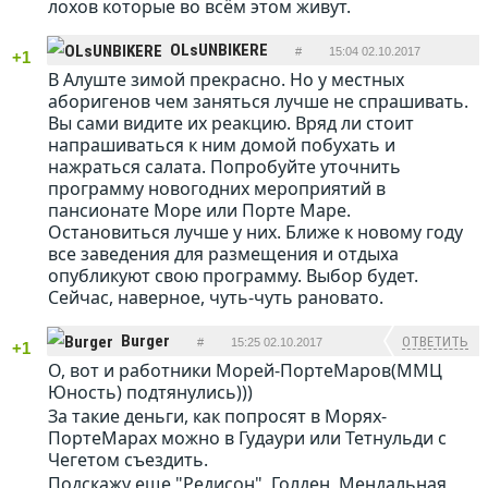
лохов которые во всём этом живут.
OLsUNBIKERE
#
15:04 02.10.2017
+1
В Алуште зимой прекрасно. Но у местных
ОТВЕТИТЬ
аборигенов чем заняться лучше не спрашивать.
Вы сами видите их реакцию. Вряд ли стоит
напрашиваться к ним домой побухать и
нажраться салата. Попробуйте уточнить
программу новогодних мероприятий в
пансионате Море или Порте Маре.
Остановиться лучше у них. Ближе к новому году
все заведения для размещения и отдыха
опубликуют свою программу. Выбор будет.
Сейчас, наверное, чуть-чуть рановато.
Burger
ОТВЕТИТЬ
#
15:25 02.10.2017
+1
О, вот и работники Морей-ПортеМаров(ММЦ
Юность) подтянулись)))
За такие деньги, как попросят в Морях-
ПортеМарах можно в Гудаури или Тетнульди с
Чегетом съездить.
Подскажу еще "Редисон", Голден, Мендальная