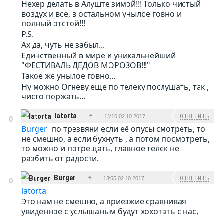
Нехер делать в Алуште зимой!!! Только чистый
воздух и все, в остальном унылое говно и
полный отстой!!!
P.S.
Ах да, чуть не забыл...
Единственный в мире и уникальнейший
"ФЕСТИВАЛЬ ДЕДОВ МОРОЗОВ!!!"
Такое же унылое говно...
Ну можно Огнёву ещё по телеку послушать, так ,
чисто поржать...
latorta
ОТВЕТИТЬ
#
13:16 02.10.2017
0
Burger
по трезвяни если её опусы смотреть, то
не смешно, а если бухнуть , а потом посмотреть,
то можно и потрещать, главное телек не
разбить от радости.
Burger
ОТВЕТИТЬ
#
13:55 02.10.2017
0
latorta
Это нам не смешно, а приезжие сравнивая
увиденное с услышаным будут хохотать с нас,