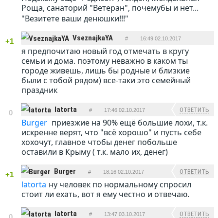
Роща, санаторий "Ветеран", почемубы и нет...
"Везитете ваши денюшки!!!"
VseznajkaYA
#
16:49 02.10.2017
+1
я предпочитаю новый год отмечать в кругу
ОТВЕТИТЬ
семьи и дома. поэтому неважно в каком ты
городе живешь, лишь бы родные и близкие
были с тобой рядом) все-таки это семейный
праздник
latorta
ОТВЕТИТЬ
#
17:46 02.10.2017
0
Burger
приезжие на 90% ещё большие лохи, т.к.
искренне верят, что "всё хорошо" и пусть себе
хохочут, главное чтобы денег побольше
оставили в Крыму ( т.к. мало их, денег)
Burger
ОТВЕТИТЬ
#
18:16 02.10.2017
+1
latorta
ну человек по нормальному спросил
стоит ли ехать, вот я ему честно и отвечаю.
latorta
ОТВЕТИТЬ
#
13:47 03.10.2017
0