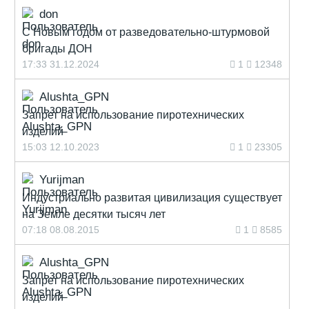
don
С Новым годом от разведовательно-штурмовой
бригады ДОН
17:33 31.12.2024
1
12348
Alushta_GPN
Запрет на использование пиротехнических
изделий
15:03 12.10.2023
1
23305
Yurijman
Индустриально развитая цивилизация существует
на Земле десятки тысяч лет
07:18 08.08.2015
1
8585
Alushta_GPN
Запрет на использование пиротехнических
изделий