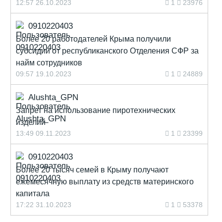
12:57 26.10.2023
1
23976
0910220403
Более 20 работодателей Крыма получили
субсидии от республиканского Отделения СФР за
найм сотрудников
09:57 19.10.2023
1
24889
Alushta_GPN
Запрет на использование пиротехнических
изделий
13:49 09.11.2023
1
23399
0910220403
Более 20 тысяч семей в Крыму получают
ежемесячную выплату из средств материнского
капитала
17:22 31.10.2023
1
53378