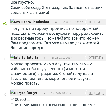
Всё грустно.
Сами себе создайте праздник. Зависит от ваших
средств и фантазии!
lexalushta
ОТВЕТИТЬ
#
21:05 01.10.2017
+1
Погулять по городу, пройтись по набережной,
подышать морским воздухом и пару раз сходить
в окрестные горы. Пожалуй это все что можем
Вам предложить. Это уже немало для жителей
больших городов.
latorta
ОТВЕТИТЬ
#
10:23 02.10.2017
0
можно проехать мимо Алушты, тем самым
избавив себя от душевного ( а может и
физического) страдания. Сгоняйте лучше в
Тайланд, там тепло, море тёплое и фрукты
можно поесть.
Burger
ОТВЕТИТЬ
#
12:05 02.10.2017
0
+100500 !!!
Присоединяюсь ко всем вышеотписавшимся!!!