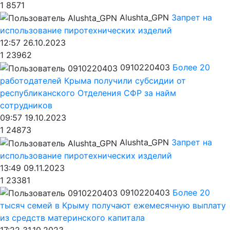
1
8571
Alushta_GPN
Запрет на
использование пиротехнических изделий
12:57 26.10.2023
1
23962
0910220403
Более 20
работодателей Крыма получили субсидии от
республиканского Отделения СФР за найм
сотрудников
09:57 19.10.2023
1
24873
Alushta_GPN
Запрет на
использование пиротехнических изделий
13:49 09.11.2023
1
23381
0910220403
Более 20
тысяч семей в Крыму получают ежемесячную выплату
из средств материнского капитала