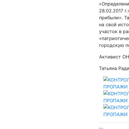
«Определени
28.02.2017 г
прибыли». Т
на свой ист
участок в ра
«патриотиче
городскую 
Активист О
Татьяна Рад