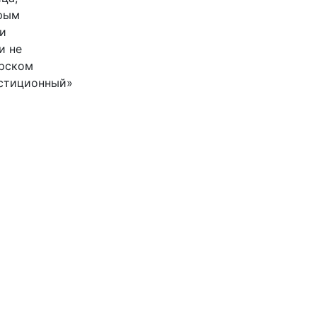
рым
и
и не
орском
естиционный»