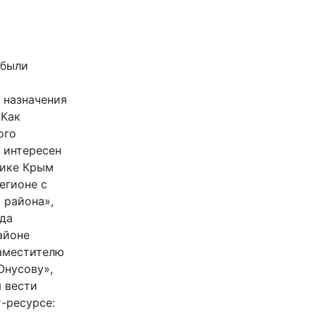
 были
 назначения
«Как
ого
 интересен
лике Крым
егионе с
 района»,
да
айоне
аместителю
Юнусову»,
 вести
-ресурсе: