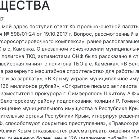
ЩЕСТВА
17
. в мой адрес поступил ответ Контрольно-счетной палаты
№ 598/01-24 от 19.10.2017 г. Вопрос, рассмотренный в 
усоросортировочного комплекса», ранее располагавше
О в с. Каменка. О внезапном исчезновении муниципальн
 полигона ТКО, активистами ОНФ было рассказано в ст
вейерная линия» с полигона ТБО в с. Каменка», «В Бе
а развернуто масштабное строительство для работы л
оте и за зарплату», «В Крыму украли муниципальное им
126 миллионов рублей», «Открытое письмо активиста
. заместителю прокурора г. Симферополь Шкитову А.Ф.»
Белогорскому району подполковник полиции Р. Гомен
хищение муниципального имущества в Республике Кры
ительные органы Республики Крым, игнорируя решени
Ф, способствуют сокрытию преступления», «Правоохр
ублики Крым отказываются рассматривать хищения му
и, оцененную более, чем в 126 миллионов рублей», «Ли