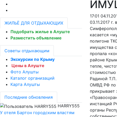
ИМУ
17:01 04.11.20
03.11.2017 г
ЖИЛЬЁ ДЛЯ ОТДЫХАЮЩИХ
Симферополя 
Подобрать жилье в Алуште
касается «м
Разместить объявление
полигоне ТК
имущества с
Советы отдыхающим
пропала «кон
Экскурсии по Крыму
районе Крым
Цены в Алуште
тепле, чист
Фото Алушты
стоимостью 
Каталог организаций
Радиной Т.П
Карта Алушты
ОМВД РФ по 
прикрывает 
Последние обновления
«Правоохран
инстанций Р
HARRY555
органы Респ
У отеля Бартон городским властям
собственност