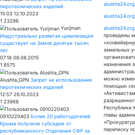
alushta24.org
пиротехнических изделий
15:03 12.10.2023
alushta24.org
1
23296
alushta24.org
Yurijman
проведены м
Индустриально развитая цивилизация
«конвейерну
существует на Земле десятки тысяч
земельных у
лет
организоват
07:18 08.08.2015
назначения 
1
8575
администрац
можно измен
Alushta_GPN
Запрет на использование
помощью сел
пиротехнических изделий
«Активистам
12:57 26.10.2023
разрешенног
1
23968
Республики 
главы админ
0910220403
Более 20 работодателей
«Прокуратур
Крыма получили субсидии от
переписку п
республиканского Отделения СФР за