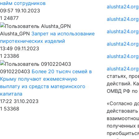
найм сотрудников
alushta24.org
09:57 19.10.2023
1
24877
alushta24.org
alushta24.org
Alushta_GPN
Запрет на использование
пиротехнических изделий
alushta24.org
13:49 09.11.2023
1
23386
alushta24.org
alushta24.org
0910220403
Более 20 тысяч семей в
статьях, про
Крыму получают ежемесячную
действий. Ка
выплату из средств материнского
ОМВД РФ по 
капитала
17:22 31.10.2023
«Согласно д
1
53368
действовать
взаимоотнош
полученных 
приобщиться