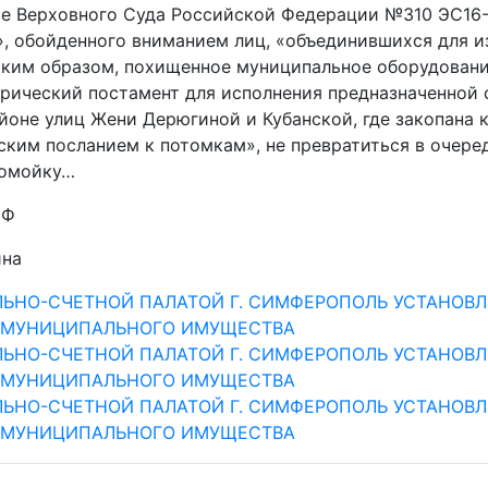
е Верховного Суда Российской Федерации №310 ЭС16-
.», обойденного вниманием лиц, «объединившихся для и
аким образом, похищенное муниципальное оборудовани
орический постамент для исполнения предназначенной 
йоне улиц Жени Дерюгиной и Кубанской, где закопана к
ским посланием к потомкам», не превратиться в очере
помойку…
НФ
ина