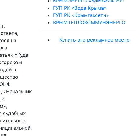
КРЫМЭНЕРГО
Алуштинский РЭС
ГУП РК «Вода Крыма»
ГУП РК «Крымгазсети»
КРЫМТЕПЛОКОММУНЭНЕРГО
 г.
ответе,
Купить это рекламное место
гося на
ого
атьях «Куда
логорском
юдей в
ущество
 ОНФ
, «Начальник
юк
м»,
я судебных
анительные
ниципальной
ца,