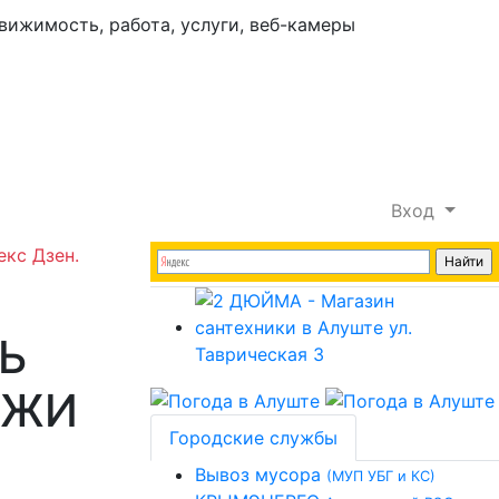
Вход
екс Дзен.
Ь
АЖИ
Городские службы
Вывоз мусора
(МУП УБГ и КС)