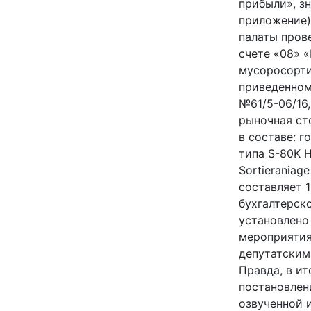
прибыли», зн
приложение)
палаты пров
счете «08» 
мусоросорти
приведенном
№61/5-06/16
рыночная ст
в составе: 
типа S-80K 
Sortieraniag
составляет 1
бухгалтерск
установлено
мероприятия
депутатским
Правда, в ит
постановлени
озвученной 