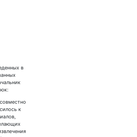
еденных в
ванных
ачальник
юк:
 совместно
силось к
иалов,
желающих
извлечения