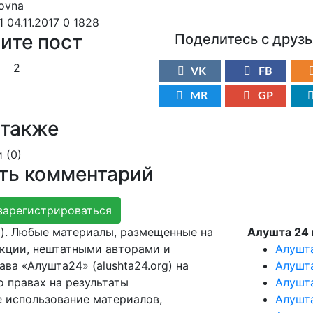
1 04.11.2017
0
1828
ите пост
Поделитесь с друз
2
VK
FB
MR
GP
 также
 (
0
)
ть комментарий
зарегистрироваться
g). Любые материалы, размещенные на
Алушта 24 
акции, нештатными авторами и
Алушт
ва «Алушта24» (alushta24.org) на
Алушт
 правах на результаты
Алушт
е использование материалов,
Алушт