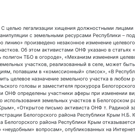
С целью легализации хищения должностными лицами
анипуляции с земельными ресурсами Республики – под
ю линию» произведено незаконное изменение целевого
частков. Об этом активистами ОНФ указано в статьях 
ь полигон ТБО в огороде», «Механизм изменения целев
земельных участков, реализованный в селе, может быть
иям, попавшим в «комиссионный» список», «В Респуб
ить целевое назначение земельного участка в любом р
ьского головы и заместителя прокурора Белогорского
и ОНФ определены участники аферы при изменении ви
о использования земельных участков в Белогорском р
Крым», «Открытое письмо активиста ОНФ т. Радиной з
истрации Белогорского района Республики Крым Н.Б. 
а Белогорского района Республики Крым отказывается
о «неудобным» вопросам», опубликованных на Интернет