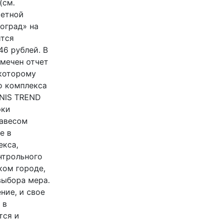
(см.
четной
оград» на
ится
6 рублей. В
мечен отчет
 которому
о комплекса
ANIS TREND
рки
навесом
е в
екса,
нтрольного
ком городе,
выбора мера.
ние, и свое
 в
тся и