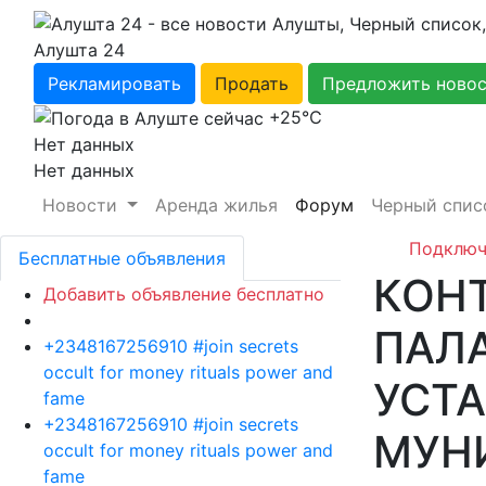
Алушта 24
Рекламировать
Продать
Предложить ново
+25℃
Нет данных
Нет данных
Новости
Аренда жилья
Форум
Черный спис
Подключ
Бесплатные объявления
КОН
Добавить объявление бесплатно
ПАЛ
+2348167256910 #join secrets
occult for money rituals power and
УСТ
fame
+2348167256910 #join secrets
МУН
occult for money rituals power and
fame