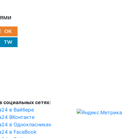
ьями
OK
TW
в социальных сетях:
а24 в Вайбере
а24 ВКонтакте
а24 в Однокласниках
а24 в FaceBook