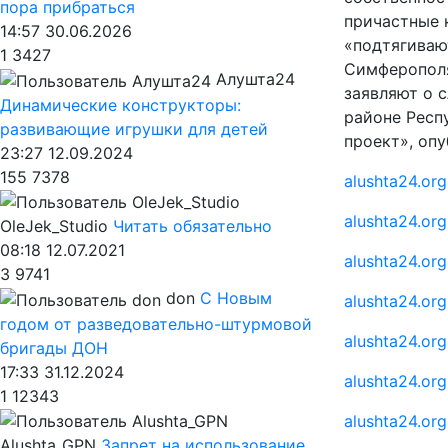
пора прибраться
причастные 
14:57 30.06.2026
«подтягиваю
1
3427
Симферополя
Алушта24
заявляют о 
Динамические конструкторы:
районе Респ
развивающие игрушки для детей
проект», оп
23:27 12.09.2024
155
7378
alushta24.org
alushta24.org
OleJek_Studio
Читать обязательно
08:18 12.07.2021
alushta24.org
3
9741
don
С Новым
alushta24.org
годом от разведовательно-штурмовой
alushta24.org
бригады ДОН
17:33 31.12.2024
alushta24.org
1
12343
alushta24.org
Alushta_GPN
Запрет на использование