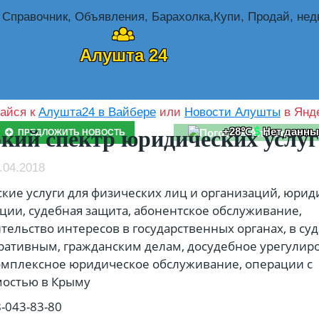
Алушта 24
айся к
Алушта24 в Вайбере
или
Новости Алушты
в Янде
+28℃
Нет данны
ий спектр юридических услуг
ПРЕДЛОЖИТЬ НОВОСТЬ
.04.2018
ие услуги для физических лиц и организаций, юрид
ции, судебная защита, абонентское обслуживание,
тельство интересов в государственных органах, в суд
ативным, гражданским делам, досудебное урегулир
омплексное юридическое обслуживание, операции с
остью в Крыму
8-043-83-80