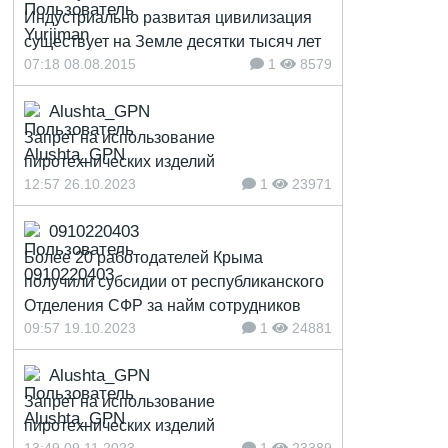
Индустриально развитая цивилизация
существует на Земле десятки тысяч лет
07:18 08.08.2015
1
8579
Alushta_GPN
Запрет на использование
пиротехнических изделий
12:57 26.10.2023
1
23971
0910220403
Более 20 работодателей Крыма
получили субсидии от республиканского
Отделения СФР за найм сотрудников
09:57 19.10.2023
1
24881
Alushta_GPN
Запрет на использование
пиротехнических изделий