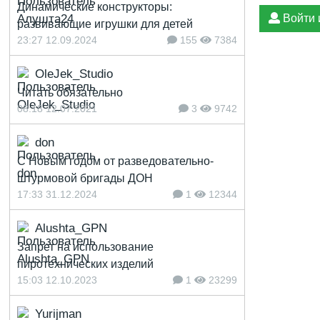
Динамические конструкторы:
Войти 
развивающие игрушки для детей
23:27 12.09.2024
155
7384
OleJek_Studio
Читать обязательно
08:18 12.07.2021
3
9742
don
С Новым годом от разведовательно-
штурмовой бригады ДОН
17:33 31.12.2024
1
12344
Alushta_GPN
Запрет на использование
пиротехнических изделий
15:03 12.10.2023
1
23299
Yurijman