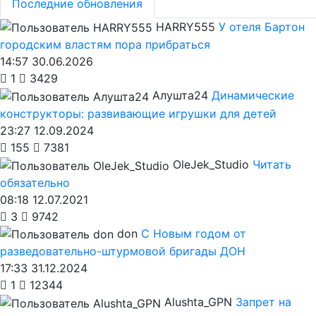
Последние обновления
HARRY555
У отеля Бартон
городским властям пора прибраться
14:57 30.06.2026
1
3429
Алушта24
Динамические
конструкторы: развивающие игрушки для детей
23:27 12.09.2024
155
7381
OleJek_Studio
Читать
обязательно
08:18 12.07.2021
3
9742
don
С Новым годом от
разведовательно-штурмовой бригады ДОН
17:33 31.12.2024
1
12344
Alushta_GPN
Запрет на