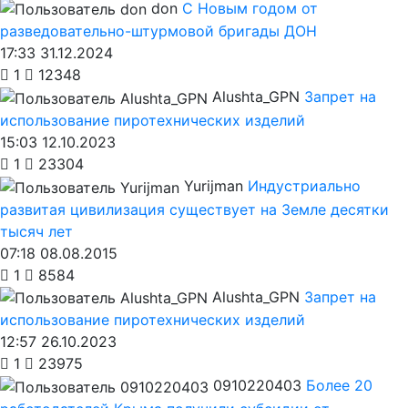
don
С Новым годом от
разведовательно-штурмовой бригады ДОН
17:33 31.12.2024
1
12348
Alushta_GPN
Запрет на
использование пиротехнических изделий
15:03 12.10.2023
1
23304
Yurijman
Индустриально
развитая цивилизация существует на Земле десятки
тысяч лет
07:18 08.08.2015
1
8584
Alushta_GPN
Запрет на
использование пиротехнических изделий
12:57 26.10.2023
1
23975
0910220403
Более 20