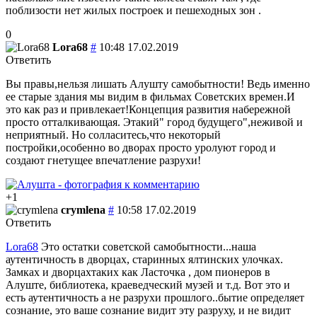
поблизости нет жилых построек и пешеходных зон .
0
Lora68
#
10:48 17.02.2019
Ответить
Вы правы,нельзя лишать Алушту самобытности! Ведь именно
ее старые здания мы видим в фильмах Советских времен.И
это как раз и привлекает!Концепция развития набережной
просто отталкивающая. Этакий" город будущего",неживой и
неприятный. Но солласитесь,что некоторый
постройки,особенно во дворах просто уролуют город и
создают гнетущее впечатление разрухи!
+1
crymlena
#
10:58 17.02.2019
Ответить
Lora68
Это остатки советской самобытности...наша
аутентичность в дворцах, старинных ялтинских улочках.
Замках и дворцахтаких как Ласточка , дом пионеров в
Алуште, библиотека, краеведческий музей и т.д. Вот это и
есть аутентичность а не разрухи прошлого..бытие определяет
сознание, это ваше сознание видит эту разруху, и не видит