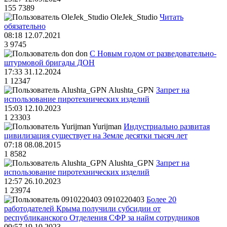
155
7389
OleJek_Studio
Читать
обязательно
08:18 12.07.2021
3
9745
don
С Новым годом от разведовательно-
штурмовой бригады ДОН
17:33 31.12.2024
1
12347
Alushta_GPN
Запрет на
использование пиротехнических изделий
15:03 12.10.2023
1
23303
Yurijman
Индустриально развитая
цивилизация существует на Земле десятки тысяч лет
07:18 08.08.2015
1
8582
Alushta_GPN
Запрет на
использование пиротехнических изделий
12:57 26.10.2023
1
23974
0910220403
Более 20
работодателей Крыма получили субсидии от
республиканского Отделения СФР за найм сотрудников
09:57 19.10.2023