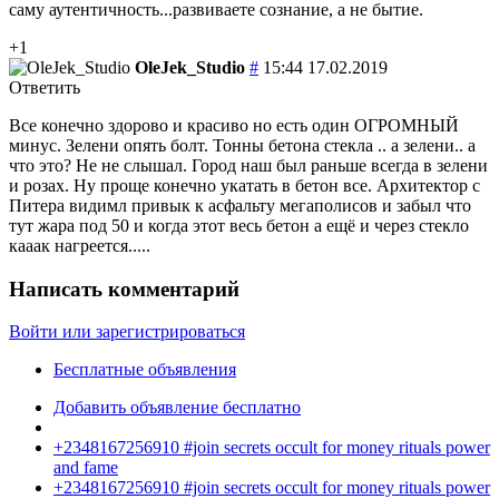
саму аутентичность...развиваете сознание, а не бытие.
+1
OleJek_Studio
#
15:44 17.02.2019
Ответить
Все конечно здорово и красиво но есть один ОГРОМНЫЙ
минус. Зелени опять болт. Тонны бетона стекла .. а зелени.. а
что это? Не не слышал. Город наш был раньше всегда в зелени
и розах. Ну проще конечно укатать в бетон все. Архитектор с
Питера видимл привык к асфальту мегаполисов и забыл что
тут жара под 50 и когда этот весь бетон а ещё и через стекло
кааак нагреется.....
Написать комментарий
Войти или зарегистрироваться
Бесплатные объявления
Добавить объявление бесплатно
+2348167256910 #join secrets occult for money rituals power
and fame
+2348167256910 #join secrets occult for money rituals power