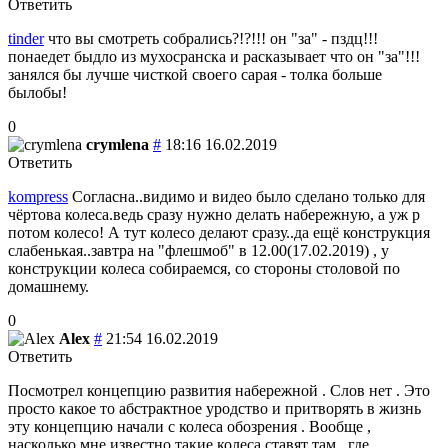
Ответить
tinder
что вы смотреть собрались?!?!!! он "за" - пздц!!!
понаедет быдло из мухосранска и расказывает что он "за"!!!
занялся бы лучше чисткой своего сарая - толка больше
былобы!
0
crymlena
#
18:16 16.02.2019
Ответить
kompress
Согласна..видимо и видео было сделано только для
чёртова колеса.ведь сразу нужно делать набережную, а уж р
потом колесо! А тут колесо делают сразу..да ещё конструкция
слабенькая..завтра на "флешмоб" в 12.00(17.02.2019) , у
конструкции колеса собираемся, со стороны столовой по
домашнему.
0
Alex
#
21:54 16.02.2019
Ответить
Посмотрел концепцию развития набережной . Слов нет . Это
просто какое то абстрактное уродство и притворять в жизнь
эту концепцию начали с колеса обозрения . Вообще ,
насколько мне известно такие колеса ставят там , где