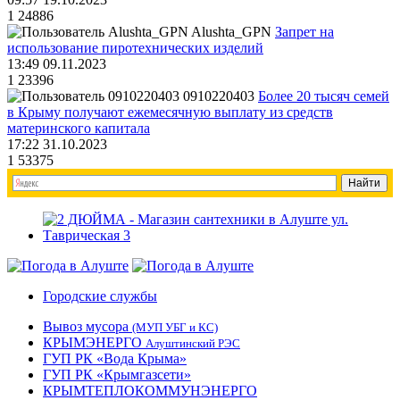
1
24886
Alushta_GPN
Запрет на
использование пиротехнических изделий
13:49 09.11.2023
1
23396
0910220403
Более 20 тысяч семей
в Крыму получают ежемесячную выплату из средств
материнского капитала
17:22 31.10.2023
1
53375
Городские службы
Вывоз мусора
(МУП УБГ и КС)
КРЫМЭНЕРГО
Алуштинский РЭС
ГУП РК «Вода Крыма»
ГУП РК «Крымгазсети»
КРЫМТЕПЛОКОММУНЭНЕРГО