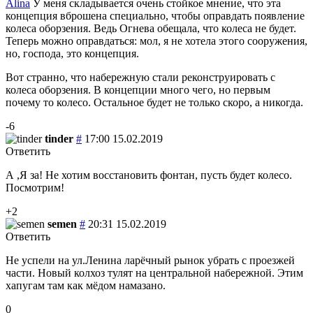
Alina
У меня складывается очень стойкое мнение, что эта
концепция вброшена специально, чтобы оправдать появление
колеса оборзения. Ведь Огнева обещала, что колеса не будет.
Теперь можно оправдаться: мол, я не хотела этого сооружения,
но, господа, это концепция.
Вот странно, что набережную стали реконструировать с
колеса оборзения. В концепции много чего, но первым
почему то колесо. Остальное будет не только скоро, а никогда.
-6
tinder
#
17:00 15.02.2019
Ответить
А ,Я за! Не хотим восстановить фонтан, пусть будет колесо.
Посмотрим!
+2
semen
#
20:31 15.02.2019
Ответить
Не успели на ул.Ленина ларёчный рынок убрать с проезжей
части. Новый колхоз тулят на центральной набережной. Этим
хапугам там как мёдом намазано.
0