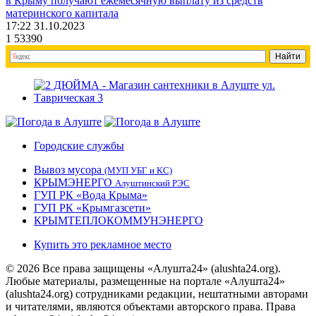
в Крыму получают ежемесячную выплату из средств
материнского капитала
17:22 31.10.2023
1
53390
Городские службы
Вывоз мусора
(МУП УБГ и КС)
КРЫМЭНЕРГО
Алуштинский РЭС
ГУП РК «Вода Крыма»
ГУП РК «Крымгазсети»
КРЫМТЕПЛОКОММУНЭНЕРГО
Купить это рекламное место
© 2026 Все права защищены «Алушта24» (alushta24.org).
Любые материалы, размещенные на портале «Алушта24»
(alushta24.org) сотрудниками редакции, нештатными авторами
и читателями, являются объектами авторского права. Права