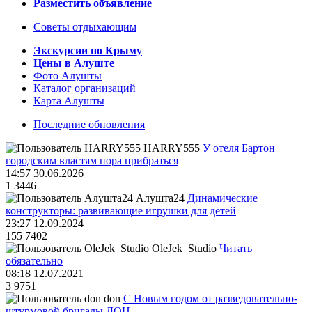
Разместить объявление
Советы отдыхающим
Экскурсии по Крыму
Цены в Алуште
Фото Алушты
Каталог организаций
Карта Алушты
Последние обновления
HARRY555
У отеля Бартон
городским властям пора прибраться
14:57 30.06.2026
1
3446
Алушта24
Динамические
конструкторы: развивающие игрушки для детей
23:27 12.09.2024
155
7402
OleJek_Studio
Читать
обязательно
08:18 12.07.2021
3
9751
don
С Новым годом от разведовательно-
штурмовой бригады ДОН