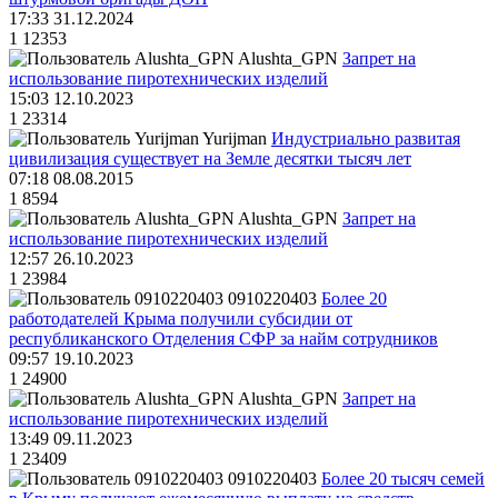
17:33 31.12.2024
1
12353
Alushta_GPN
Запрет на
использование пиротехнических изделий
15:03 12.10.2023
1
23314
Yurijman
Индустриально развитая
цивилизация существует на Земле десятки тысяч лет
07:18 08.08.2015
1
8594
Alushta_GPN
Запрет на
использование пиротехнических изделий
12:57 26.10.2023
1
23984
0910220403
Более 20
работодателей Крыма получили субсидии от
республиканского Отделения СФР за найм сотрудников
09:57 19.10.2023
1
24900
Alushta_GPN
Запрет на
использование пиротехнических изделий
13:49 09.11.2023
1
23409
0910220403
Более 20 тысяч семей