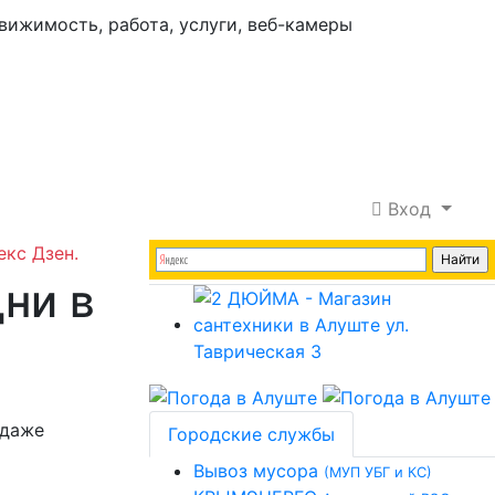
Вход
екс Дзен.
ни в
 даже
Городские службы
Вывоз мусора
(МУП УБГ и КС)