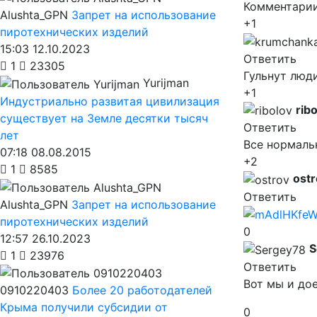
Комментарии
Alushta_GPN
Запрет на использование
+1
пиротехнических изделий
15:03 12.10.2023
Ответить
1
23305
Гульнут люди 
Yurijman
+1
Индустриально развитая цивилизация
rib
существует на Земле десятки тысяч
Ответить
лет
Все нормальн
07:18 08.08.2015
+2
1
8585
ostr
Ответить
Alushta_GPN
Запрет на использование
пиротехнических изделий
0
12:57 26.10.2023
S
1
23976
Ответить
Вот мы и до
0910220403
Более 20 работодателей
Крыма получили субсидии от
0