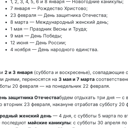
1, 2, 3, 4, 5, 6 и 8 января — Новогодние каникулы;
7 января — Рождество Христово;
23 февраля — День защитника Отечества;
8 марта — Международный женский день;
1 мая — Праздник Весны и Труда;
9 мая — День Победы;
12 июня — День России;
4 ноября — День народного единства.
ни
2 и 3 января
(суббота и воскресенье), совпадающие 
и днями, переносятся на
3 мая и 7 марта
соответственн
бботы 20 февраля — на понедельник 22 февраля.
ень защитника Отечества
будем отдыхать три дня — с 
о вторник 23 февраля, накануне отработав субботу 20 
родный женский день
— 4 дня, с субботы 5 марта по в
е последуют
майские каникулы
: с субботы 30 апреля по