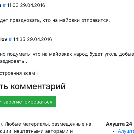
a
#
11:03 29.04.2016
дет праздновать, кто на майовки отправится.
olov
#
14:35 29.04.2016
о подумать ,что на майовках народ будет уголь добыва
аздновать .
строения всем !
ть комментарий
и зарегистрироваться
g). Любые материалы, размещенные на
Алушта 24 
акции, нештатными авторами и
Алушт