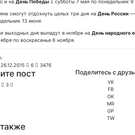
о и на
День Победы
с субботы 7 мая по понедельник 9 
яне смогут отдохнуть целых три дня на
День России
— 
едельник 13 июня.
ри выходных дня выпадут в ноябре на
День народного 
ября по воскресенье 6 ноября.
26.12.2015
6
3476
ите пост
Поделитесь с друз
VK
3
FB
OK
MR
GP
TW
 также