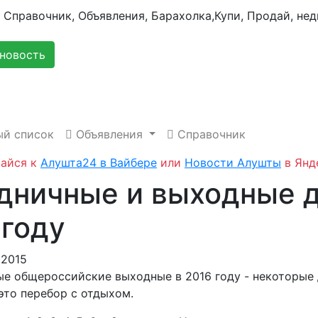
новость
й список
Объявления
Справочник
айся к
Алушта24 в Вайбере
или
Новости Алушты
в Янд
дничные и выходные д
 году
.2015
е общероссийские выходные в 2016 году - некоторые
это перебор с отдыхом.