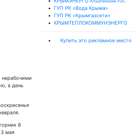
КРЫМЭНЕРГО
Алуштинский РЭС
ГУП РК «Вода Крыма»
ГУП РК «Крымгазсети»
КРЫМТЕПЛОКОММУНЭНЕРГО
Купить это рекламное место
с нерабочими
о, а день
воскресенья
февраля.
торник 8
 3 мая