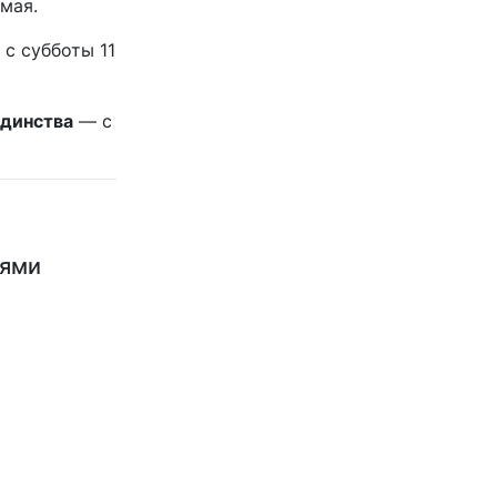
мая.
с субботы 11
единства
— с
ьями