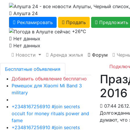
Алушта 24
Рекламировать
Продать
Предложить 
+26℃
Нет данных
Нет данных
Новости
Аренда жилья
Форум
Черны
Подключ
Бесплатные объявления
Праз
Добавить объявление бесплатно
Ремешок для Xiaomi Mi Band 3
2016
military
07:44 26.12
+2348167256910 #join secrets
Долгожданны
occult for money rituals power and
думают, что 
fame
+2348167256910 #join secrets