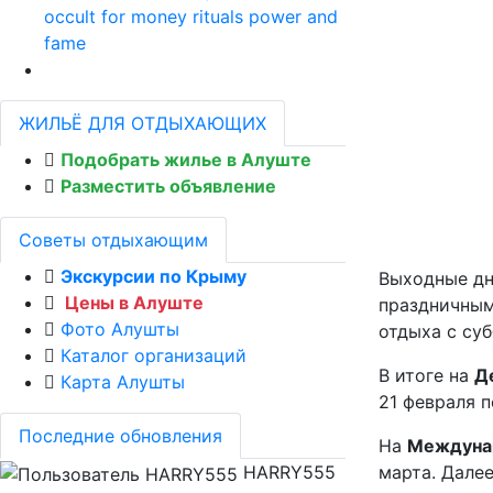
occult for money rituals power and
fame
ЖИЛЬЁ ДЛЯ ОТДЫХАЮЩИХ
Подобрать жилье в Алуште
Разместить объявление
Советы отдыхающим
Экскурсии по Крыму
Выходные д
Цены в Алуште
праздничным
Фото Алушты
отдыха с су
Каталог организаций
В итоге на
Д
Карта Алушты
21 февраля п
Последние обновления
На
Междуна
HARRY555
марта. Дале