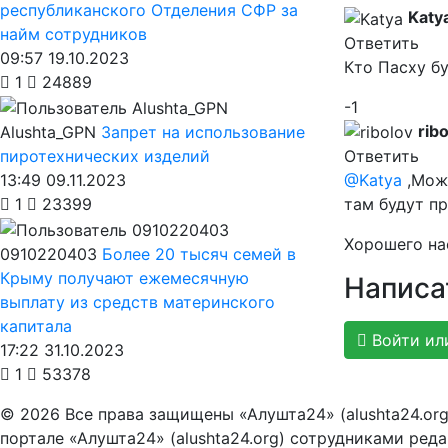
республиканского Отделения СФР за
Katy
найм сотрудников
Ответить
09:57 19.10.2023
Кто Пасху бу
1
24889
-1
rib
Alushta_GPN
Запрет на использование
пиротехнических изделий
Ответить
13:49 09.11.2023
@Katya
,Можн
1
23399
там будут пр
Хорошего на
0910220403
Более 20 тысяч семей в
Крыму получают ежемесячную
Написа
выплату из средств материнского
капитала
Войти ил
17:22 31.10.2023
1
53378
© 2026 Все права защищены «Алушта24» (alushta24.or
портале «Алушта24» (alushta24.org) сотрудниками ред