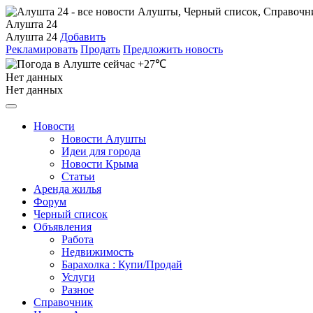
Алушта 24
Алушта 24
Добавить
Рекламировать
Продать
Предложить новость
+27℃
Нет данных
Нет данных
Новости
Новости Алушты
Идеи для города
Новости Крыма
Статьи
Аренда жилья
Форум
Черный список
Объявления
Работа
Недвижимость
Барахолка : Купи/Продай
Услуги
Разное
Справочник