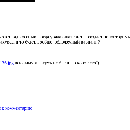
ь этот кадр осенью, когда увядающая листва создает неповторимы
ракурсы и то будет, вообще, обложечный вариант.?
всю зиму мы здесь не были,....скоро лето))