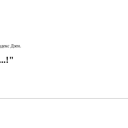
декс Дзен.
..!"