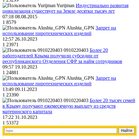
Yurijman
Индустриально развитая
цивилизация существует на Земле десятки тысяч лет
07:18 08.08.2015
1
8579
Alushta_GPN
Запрет на
использование пиротехнических изделий
12:57 26.10.2023
1
23971
0910220403
Более 20
работодателей Крыма получили субсидии от
республиканского Отделения СФР за найм сотрудников
09:57 19.10.2023
1
24881
Alushta_GPN
Запрет на
использование пиротехнических изделий
13:49 09.11.2023
1
23390
0910220403
Более 20 тысяч семей
в Крыму получают ежемесячную выплату из средств
материнского капитала
17:22 31.10.2023
1
53372