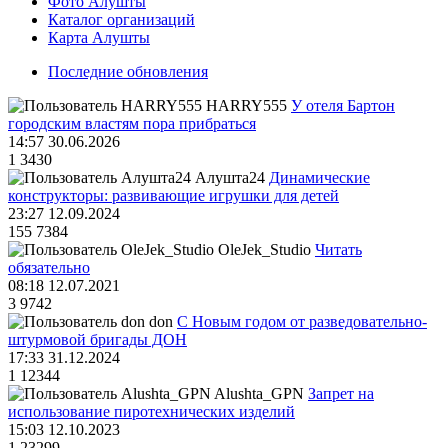
Фото Алушты
Каталог организаций
Карта Алушты
Последние обновления
HARRY555
У отеля Бартон
городским властям пора прибраться
14:57 30.06.2026
1
3430
Алушта24
Динамические
конструкторы: развивающие игрушки для детей
23:27 12.09.2024
155
7384
OleJek_Studio
Читать
обязательно
08:18 12.07.2021
3
9742
don
С Новым годом от разведовательно-
штурмовой бригады ДОН
17:33 31.12.2024
1
12344
Alushta_GPN
Запрет на
использование пиротехнических изделий
15:03 12.10.2023
1
23299