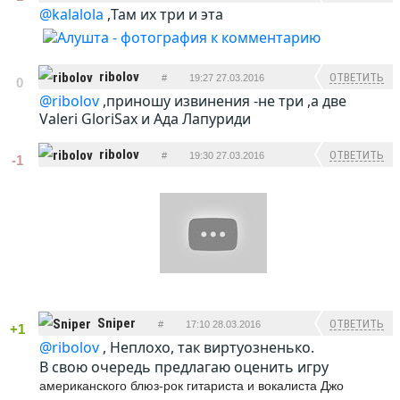
@kalalola
,Там их три и эта
ribolov
ОТВЕТИТЬ
#
19:27 27.03.2016
0
@ribolov
,приношу извинения -не три ,а две
Valeri GloriSax и
Ада Лапуриди
ribolov
ОТВЕТИТЬ
#
19:30 27.03.2016
-1
Sniper
ОТВЕТИТЬ
#
17:10 28.03.2016
+1
@ribolov
, Неплохо, так виртуозненько.
В свою очередь предлагаю оценить игру
американского блюз-рок гитариста и вокалиста Джо