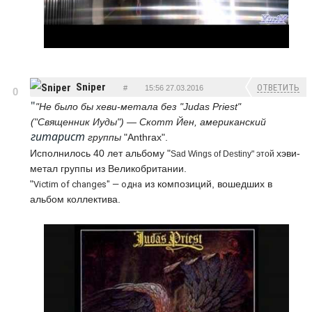
Sniper
ОТВЕТИТЬ
#
15:56 27.03.2016
0
"
"Не было бы хеви-метала без "Judas Priest"
("
Священник Иуды")
— Скотт Йен, американский
гитарист
группы
"Anthrax".
Исполнилось 40 лет альбому "
хэви-
Sad Wings of Destiny" этой
метал группы из Великобритании.
"
из композиций, вошедших в
Victim of changes" — одна
альбом коллектива.