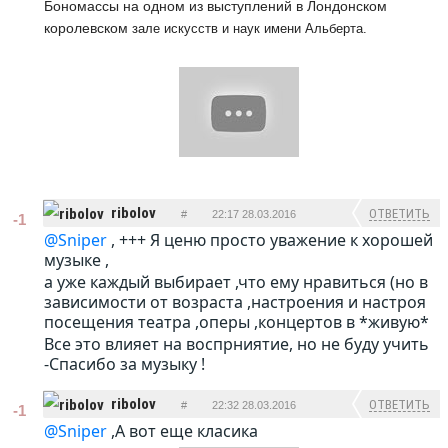
Бономассы на одном из выступлений в Лондонском
королевском
зале искусств и наук имени Альберта.
ribolov
ОТВЕТИТЬ
#
22:17 28.03.2016
-1
@Sniper
, +++ Я ценю просто уважение к хорошей
музыке ,
а уже каждый выбирает ,что ему нравиться (но в
зависимости от возраста ,настроения и настроя
посещения театра ,оперы ,концертов в *живую*
Все это влияет на воспрниятие, но не буду учить
-Спасибо за музыку !
ribolov
ОТВЕТИТЬ
#
22:32 28.03.2016
-1
@Sniper
,А вот еще класика