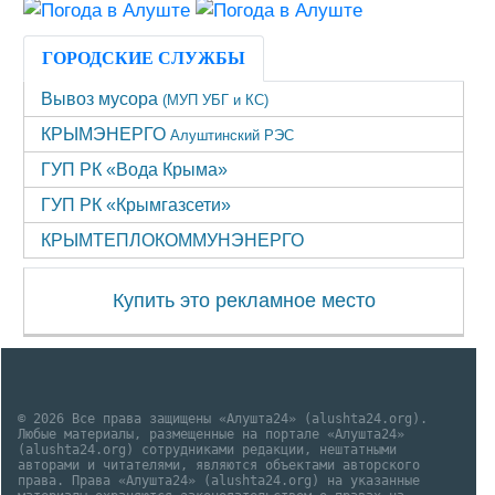
ГОРОДСКИЕ СЛУЖБЫ
Вывоз мусора
(МУП УБГ и КС)
КРЫМЭНЕРГО
Алуштинский РЭС
ГУП РК «Вода Крыма»
ГУП РК «Крымгазсети»
КРЫМТЕПЛОКОММУНЭНЕРГО
Купить это рекламное место
© 2026 Все права защищены «Алушта24» (alushta24.org).
Любые материалы, размещенные на портале «Алушта24»
(alushta24.org) сотрудниками редакции, нештатными
авторами и читателями, являются объектами авторского
права. Права «Алушта24» (alushta24.org) на указанные