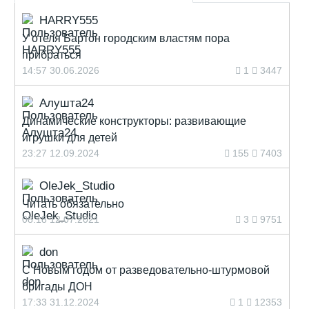
HARRY555
У отеля Бартон городским властям пора
прибраться
14:57 30.06.2026
1
3447
Алушта24
Динамические конструкторы: развивающие
игрушки для детей
23:27 12.09.2024
155
7403
OleJek_Studio
Читать обязательно
08:18 12.07.2021
3
9751
don
С Новым годом от разведовательно-штурмовой
бригады ДОН
17:33 31.12.2024
1
12353