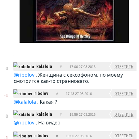
.
kalalola
ОТВЕТИТЬ
#
17:06 27.03.2016
0
@ribolov
, Женщина с сексофоном, по моему
смотрится как-то странновато.
ribolov
ОТВЕТИТЬ
#
17:43 27.03.2016
-1
@kalalola
, Какая ?
kalalola
ОТВЕТИТЬ
#
18:59 27.03.2016
0
@ribolov
, На видео
ribolov
ОТВЕТИТЬ
#
19:06 27.03.2016
-1