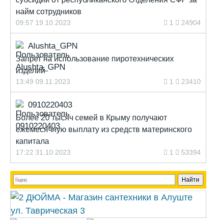
найм сотрудников
09:57 19.10.2023
1
24904
Alushta_GPN
Запрет на использование пиротехнических
изделий
13:49 09.11.2023
1
23410
0910220403
Более 20 тысяч семей в Крыму получают
ежемесячную выплату из средств материнского
капитала
17:22 31.10.2023
1
53394