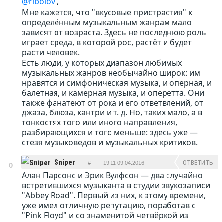
@ribolov
,
Мне кажется, что "вкусовые пристрастия" к
определённым музыкальным жанрам мало
зависят от возраста. Здесь не последнюю роль
играет среда, в которой рос, растёт и будет
расти человек.
Есть люди, у которых диапазон любимых
музыкальных жанров необычайно широк: им
нравятся и симфоническая музыка, и оперная, и
балетная, и камерная музыка, и оперетта. Они
также фанатеют от рока и его ответвлений, от
джаза, блюза, кантри и т. д. Но, таких мало, а в
тонкостях того или иного направления,
разбирающихся и того меньше: здесь уже —
стезя музыковедов и музыкальных критиков.
Sniper
ОТВЕТИТЬ
#
19:11 09.04.2016
0
Алан Парсонс и Эрик Вулфсон — два случайно
встретившихся музыканта в студии звукозаписи
"Abbey Road". Первый из них, к этому времени,
уже имел отличную репутацию, поработав с
"Pink Floyd" и со знаменитой четвёркой из