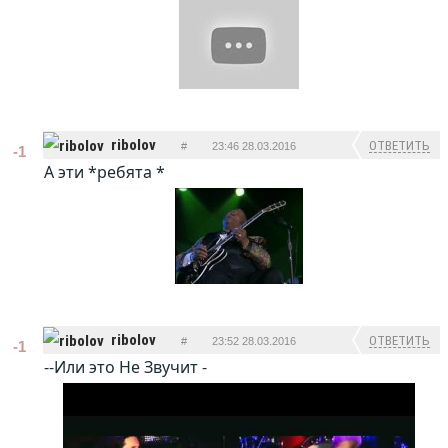
ribolov
ОТВЕТИТЬ
#
23:46 28.03.2016
-1
А эти *ребята *
ribolov
ОТВЕТИТЬ
#
23:52 28.03.2016
-1
--Или это Не Звучит -