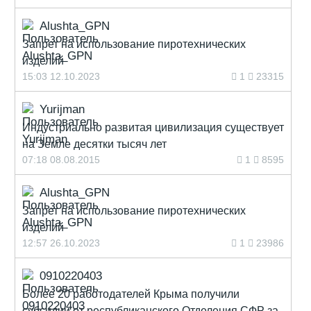
Alushta_GPN
Запрет на использование пиротехнических
изделий
15:03 12.10.2023
1
23315
Yurijman
Индустриально развитая цивилизация существует
на Земле десятки тысяч лет
07:18 08.08.2015
1
8595
Alushta_GPN
Запрет на использование пиротехнических
изделий
12:57 26.10.2023
1
23986
0910220403
Более 20 работодателей Крыма получили
субсидии от республиканского Отделения СФР за