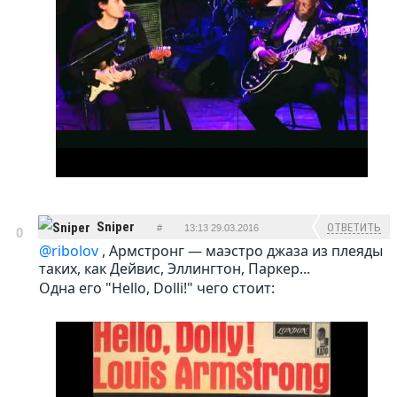
Sniper
ОТВЕТИТЬ
#
13:13 29.03.2016
0
@ribolov
, Армстронг — маэстро джаза из плеяды
таких, как Дейвис, Эллингтон, Паркер...
Одна его "Hello, Dolli!" чего стоит: