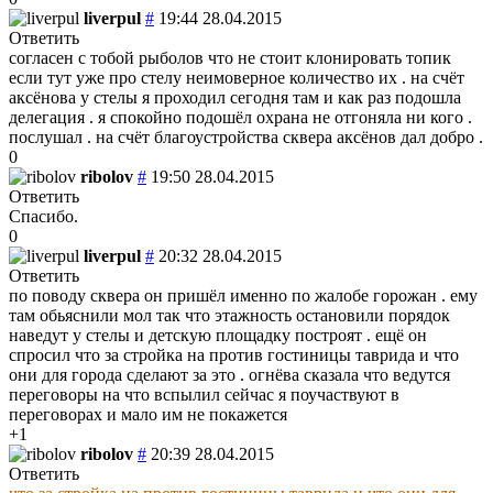
liverpul
#
19:44 28.04.2015
Ответить
согласен с тобой рыболов что не стоит клонировать топик
если тут уже про стелу неимоверное количество их . на счёт
аксёнова у стелы я проходил сегодня там и как раз подошла
делегация . я спокойно подошёл охрана не отгоняла ни кого .
послушал . на счёт благоустройства сквера аксёнов дал добро .
0
ribolov
#
19:50 28.04.2015
Ответить
Спасибо.
0
liverpul
#
20:32 28.04.2015
Ответить
по поводу сквера он пришёл именно по жалобе горожан . ему
там обьяснили мол так что этажность остановили порядок
наведут у стелы и детскую площадку построят . ещё он
спросил что за стройка на против гостиницы таврида и что
они для города сделают за это . огнёва сказала что ведутся
переговоры на что вспылил сейчас я поучаствуют в
переговорах и мало им не покажется
+1
ribolov
#
20:39 28.04.2015
Ответить