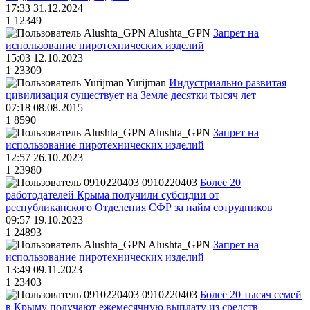
17:33 31.12.2024
1
12349
Alushta_GPN
Запрет на
использование пиротехнических изделий
15:03 12.10.2023
1
23309
Yurijman
Индустриально развитая
цивилизация существует на Земле десятки тысяч лет
07:18 08.08.2015
1
8590
Alushta_GPN
Запрет на
использование пиротехнических изделий
12:57 26.10.2023
1
23980
0910220403
Более 20
работодателей Крыма получили субсидии от
республиканского Отделения СФР за найм сотрудников
09:57 19.10.2023
1
24893
Alushta_GPN
Запрет на
использование пиротехнических изделий
13:49 09.11.2023
1
23403
0910220403
Более 20 тысяч семей
в Крыму получают ежемесячную выплату из средств