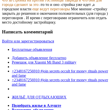
что за стройка на против гостиницы таврида и что они для
города сделают за это
-то то и оно -стройка уже идет ,а
городские власти
еще ведут переговоры
Мое мнение -стройку
закрыть до решения и окончания положительных (для города )
переговоров . И время с переговорами ограничить или отдать
место достойному застройщику.
Написать комментарий
Войти или зарегистрироваться
Бесплатные объявления
Добавить объявление бесплатно
Ремешок для Xiaomi Mi Band 3 military
+2348167256910 #join secrets occult for money rituals power
and fame
+2348167256910 #join secrets occult for money rituals power
and fame
ЖИЛЬЁ ДЛЯ ОТДЫХАЮЩИХ
Подобрать жилье в Алуште
Разместить объявление