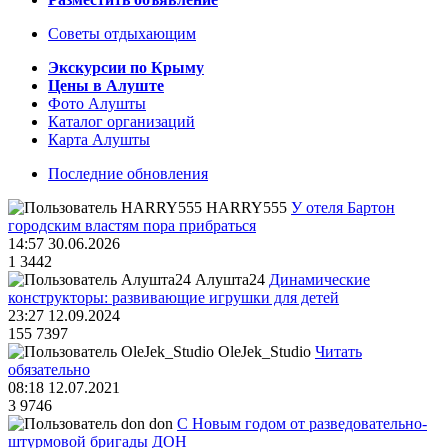
Советы отдыхающим
Экскурсии по Крыму
Цены в Алуште
Фото Алушты
Каталог организаций
Карта Алушты
Последние обновления
HARRY555
У отеля Бартон
городским властям пора прибраться
14:57 30.06.2026
1
3442
Алушта24
Динамические
конструкторы: развивающие игрушки для детей
23:27 12.09.2024
155
7397
OleJek_Studio
Читать
обязательно
08:18 12.07.2021
3
9746
don
С Новым годом от разведовательно-
штурмовой бригады ДОН