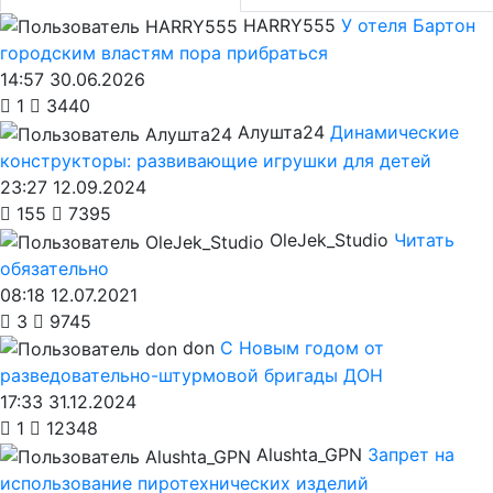
HARRY555
У отеля Бартон
городским властям пора прибраться
14:57 30.06.2026
1
3440
Алушта24
Динамические
конструкторы: развивающие игрушки для детей
23:27 12.09.2024
155
7395
OleJek_Studio
Читать
обязательно
08:18 12.07.2021
3
9745
don
С Новым годом от
разведовательно-штурмовой бригады ДОН
17:33 31.12.2024
1
12348
Alushta_GPN
Запрет на
использование пиротехнических изделий