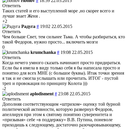
ribolov
#
18:59 22.05.2015
Ответить
Таких статей и его выступлений море ,но скорее всего и
лучше знает Женя .
+2
Радуга
#
19:02 22.05.2015
Ответить
Чем больше Свет, тем сильнее Тьма. А чтобы разбираться, кто
такой Федоров, нужно просто... включить мозги
0
krumchanka
#
19:08 22.05.2015
Ответить
Когда нечего умного сказать начинают просто придираться.
Если бы я имела в виду только себя я бы написала просто и
понятно для всех МНЕ (с большое буквы). Итак точки зрения
я так и не смогла услышать или прочитать. ИТОГ - пустой
треп и провокация по принципу Колота )))
-2
aplodisment
#
23:08 22.05.2015
Ответить
Дополняя соответствующим «штрихом» оценку той бурной
политической активности, которую развернул Федоров,
апеллируя при этом к святому понятию суверенитета и
«призывая» себе «в поддержку» В.В. Путина, поневоле
приходишь к следующему, достаточно разочаровывающему,