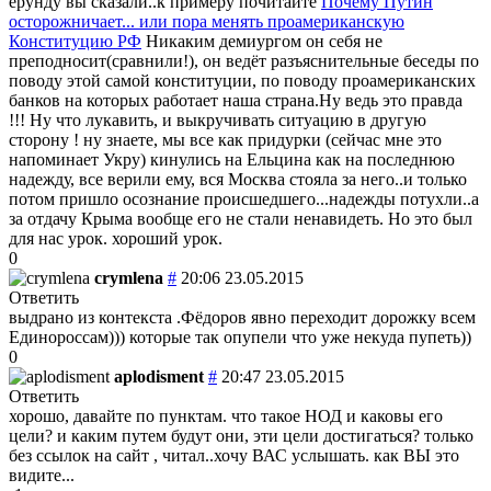
ерунду вы сказали..к примеру почитайте
Почему Путин
осторожничает... или пора менять проамериканскую
Конституцию РФ
Никаким демиургом он себя не
преподносит(сравнили!), он ведёт разъяснительные беседы по
поводу этой самой конституции, по поводу проамериканских
банков на которых работает наша страна.Ну ведь это правда
!!! Ну что лукавить, и выкручивать ситуацию в другую
сторону ! ну знаете, мы все как придурки (сейчас мне это
напоминает Укру) кинулись на Ельцина как на последнюю
надежду, все верили ему, вся Москва стояла за него..и только
потом пришло осознание происшедшего...надежды потухли..а
за отдачу Крыма вообще его не стали ненавидеть. Но это был
для нас урок. хороший урок.
0
crymlena
#
20:06 23.05.2015
Ответить
выдрано из контекста .Фёдоров явно переходит дорожку всем
Единороссам))) которые так опупели что уже некуда пупеть))
0
aplodisment
#
20:47 23.05.2015
Ответить
хорошо, давайте по пунктам. что такое НОД и каковы его
цели? и каким путем будут они, эти цели достигаться? только
без ссылок на сайт , читал..хочу ВАС услышать. как ВЫ это
видите...