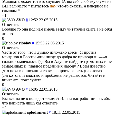
Услышать может тот кто слушает !А вы себя любимую уже на
ВЫ величаете * пытаетесь
нам
что-то сказать, а наверное не
слышим *
+1
AVO
#
12:52 22.05.2015
Ответить
Вообще то она под нам имела ввиду читателей сайта а не себя
лично.
0
ribolov
#
15:53 22.05.2015
Ответить
Часть от того ,что я думаю изложено здесь - Я против
майданов в России -они нигде до добра не приводили.-----я
сильно сомневаюсь.Где Вы в Алуште найдете грамотных и не
замаранных и ,главное преданных народу ? Всем известно
,что пока в оппозиции то все вопросы решать (на словах
)легко -стали властью и проблемы не решаются. Читайте и
вникайте ,пожалуйста.
0
AVO
#
16:05 22.05.2015
Ответить
Вы всегда не в попад отвечаете? Или за вас робот пишет, абы
что написать лишь бы ответить.
+2
aplodisment
#
18:11 22.05.2015