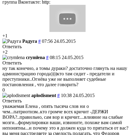
группа Вконтакте: http:
+1
Радуга
#
07:56 24.05.2015
Ответить
+2
crymlena
#
08:15 24.05.2015
Ответить
ну так конечно, а томы дураки? достаточно глянуть на нашу
администрацию города))))кто там сидит - предатели и
преступники..Огнёва уже не выполняет судебные
постановления , что далее говорить?
0
aplodisment
#
10:38 24.05.2015
Ответить
уважаемая Елена , опять тысяча слов ни о
чем...патриотизм..кто громче всех кричит -ДЕРЖИ
ВОРА?..правильно, сам вор и кричит....влияние на слабые
мозги...формулировки ваши, извините, похоже вам самой
непонятны...и почему это я должен куда то прятаться от вас?
вы меня расстреляете за смелость полагать, что Федоров