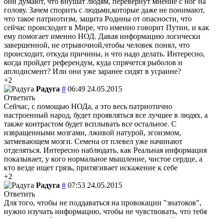
они думают, что внушат людям, перевернут мнение с ног на
голову. Зачем спорить с людьми,которые даже не понимают,
что такое патриотизм, защита Родины от опасности, что
сейчас происходит в Мире, что именно говорит Путин, и как
ему помогает именно НОД. Давая информацию логически
завершенной, не отрывочной,чтобы человек понял, что
происходит, откуда причины, и что надо делать. Интересно,
когда пройдет референдум, куда спрячется рыболов и
аплодисмент? Или они уже заранее сидят в усраине?
+2
Радуга
#
06:49 24.05.2015
Ответить
Сейчас, с помощью НОДа, а это весь патриотично
настроенный народ, будет проявляться все лучшее в людях, а
также контрастом будет всплывать все остальное. С
извращенными мозгами, лживой натурой, эгоизмом,
затмевающем мозги. Семена от плевел уже начинают
отделяться. Интересно наблюдать, как Реальная информация
показывает, у кого нормальное мышление, чистое сердце, а
кто везде ищет грязь, притягивает искажение к себе
+2
Радуга
#
07:53 24.05.2015
Ответить
Для того, чтобы не поддаваться на провокации "знатоков",
нужно изучать информацию, чтобы не чувствовать, что тебя