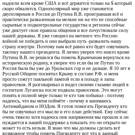
надоели всем кроме США и всё держится только на $ который
скоро обвалится. Однополярный мир уже становится
двуполярным и Россия до Путина В.В. проигравшая всё и
практически разваленная на мелкие ни на что не способные
сырьевые и подконтрольные государства и регионы сейчас
уже диктует свои правила общения и все почуствовали силу
нашей державы. Я уже говорил на митинге что Россию
войной не победить и они выбрали путь -развалить нашу
страну изнутри. Поэтому нам всё равно кто будет озвучивать
тактику нашего президента. Я лично уверен что никто кроме
Путина В.В. не решился бы помочь Крымчанам вернуться на
историческую родину, я уверен что если бы не Путин то
Россия была бы уже до Уральских гор и не дальше. Я 10 лет в
Русской Общине посвятил Крыму в составе Р.Ф. и меня
просто сожгут паяльной лампой если я попаду в лапы
правосеков. Я разговаривал и видел своими глазами людей в
госпитале Луганска после подвала правосеков. Это могут
понять в полной мере только те кто там побывал - поэтому
надеюсь, что вы меня поймёте - почему я занимаюсь
Антимайданом и НОДом. Я готов помогать Президенту кто
бы не озвучивал его мысли и его план действий. Ему сейчас
очень тяжело хотя надеюсь пик напряжения мы прошли и он
нуждается в нашей поддержке а показать это он открыто не
может то есть нельзя. Я знаю что мы должны сделать всё
возможное чтобы помочь Президенту вот что в данный