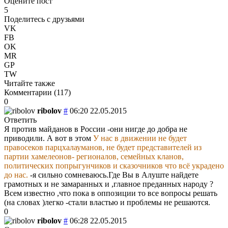
Оцените пост
5
Поделитесь с друзьями
VK
FB
OK
MR
GP
TW
Читайте также
Комментарии (
117
)
0
ribolov
#
06:20 22.05.2015
Ответить
Я против майданов в России -они нигде до добра не
приводили. А вот в этом
У нас в движении не будет
правосеков парцхалауманов, не будет представителей из
партии хамелеонов- регионалов, семейных кланов,
политических попрыгунчиков и сказочников что всё украдено
до нас.
-я сильно сомневаюсь.Где Вы в Алуште найдете
грамотных и не замаранных и ,главное преданных народу ?
Всем известно ,что пока в оппозиции то все вопросы решать
(на словах )легко -стали властью и проблемы не решаются.
0
ribolov
#
06:28 22.05.2015