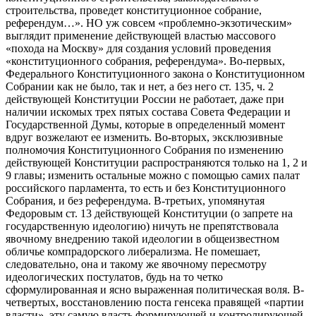
строительства, проведет конституционное собрание,
референдум…». НО уж совсем «проблемно-экзотическим»
выглядит применение действующей властью массового
«похода на Москву» для создания условий проведения
«конституционного собрания, референдума». Во-первых,
Федерального Конституционного закона о Конституционном
Собрании как не было, так и нет, а без него ст. 135, ч. 2
действующей Конституции России не работает, даже при
наличии искомых трех пятых состава Совета Федерации и
Государственной Думы, которые в определенный момент
вдруг возжелают ее изменить. Во-вторых, эксклюзивные
полномочия Конституционного Собрания по изменению
действующей Конституции распространяются только на 1, 2 и
9 главы; изменить остальные можно с помощью самих палат
российского парламента, то есть и без Конституционного
Собрания, и без референдума. В-третьих, упомянутая
Федоровым ст. 13 действующей Конституции (о запрете на
государственную идеологию) ничуть не препятствовала
явочному внедрению такой идеологии в общеизвестном
обличье компрадорского либерализма. Не помешает,
следовательно, она и такому же явочному пересмотру
идеологических постулатов, будь на то четко
сформулированная и ясно выраженная политическая воля. В-
четвертых, восстановлению поста генсека правящей «партии
власти», эту самую власть формирующей и контролирующей