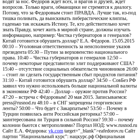
водят за нос. Федоров ждет всех, и врагов и друзей, ждет
вопросов. Только враги, обманщики не стремятся к диалогу.
Потому, что за Федоровым стоит ПРАВДА. Лучше так, из-под
тишка поливать, да выискивать либерастические клиппы,
гаденько так искажать Истину. Те, кто действительно хочет
знать Правду, хочет жить в мирной стране, должны изучать
информацию, например: Чистка губернаторов и генералов?
Китай готовится обрушить доллар? Е.А. Фёдоров. 15.05.2015
00:10 – Уголовная ответственность за неисполнение указов
президента 05:30 – Путин за верховенство национального
права. 10:40 – Чистка губернаторов и генералов 12:50 –
почему некоторые представители элит поддерживают США?
15:40 – отсутствие социальных обязательств чиновников 26:00
– стоит ли сделать государственным сбыт продуктов питания?
31:10 – Китай готовится обрушить доллар? 34:50 – СовБез РФ
заявил что нужно использовать больше национальной валюты
в экономике РФ 42:40 – Доллар – оружие против России?
47:20 – встреча с Фёдоровым! 20 мая 2015. Записываемся:
press@rusnod.ru 48:10 – в СНГ запрещены георгиевские
ленты? 50:00 – Что будет с Закарпатьем? 53:50 – Почему в
Турции появилась анти Российская риторика? 57:00 –
заинтересована ли Турция в сильной России? 59:30 – почему
колонии бьются с метрополиями? Портал НОД: www.rusnod.ru
Сайт Е.А. Фёдорова:
vk.com
target="_blank">eafedorov.ru Сайт
партии "Национальный курс": нацкурс.рф Официальная