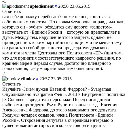
-1
aplodisment
#
20:50 23.05.2015
Ответить
сам себе дорожку перебегает? он же не пес, гоняться за
собственным хвостом...По словам Федорова, «правда-матка»,
которую он «рубит», обходится ему дорого: «запретом»
выступать от «Единой России», которую он представляет в
Думе. Между тем, нарушение этого запрета, однако, не
приводит ни к каким партийным санкциям и не мешает ему
сохранять за собой должности председателя думского
комитета и члена Центрального Политсовета «ЕР» (при том,
что для принятия соответствующего кадрового решения, по
крайней мере в первом случае, достаточно пленарного
голосования, где у «партии власти» большинство).
-1
ribolov
#
20:57 23.05.2015
Ответить
Изучайте -Зачем нужен Евгений Федоров? - Svargaman
Опубликовано Svargaman Фев 5, 2013 в Внутренняя политика
| 3 Comments вредители персонажи Перед последними
выборами президента РФ в Рунете взошла звезда Евгения
Алексеевича Федорова, до этого малозаметного депутата
Госдумы четырех созывов, члена Политсовета «Единой
России». Откровения депутата в очередном интервью о
существовании антироссийского заговора и группы