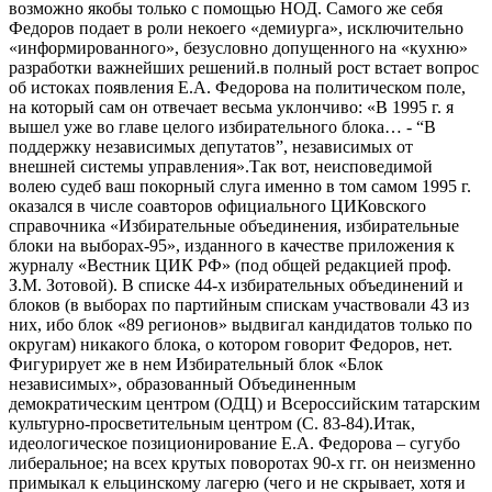
возможно якобы только с помощью НОД. Самого же себя
Федоров подает в роли некоего «демиурга», исключительно
«информированного», безусловно допущенного на «кухню»
разработки важнейших решений.в полный рост встает вопрос
об истоках появления Е.А. Федорова на политическом поле,
на который сам он отвечает весьма уклончиво: «В 1995 г. я
вышел уже во главе целого избирательного блока… - “В
поддержку независимых депутатов”, независимых от
внешней системы управления».Так вот, неисповедимой
волею судеб ваш покорный слуга именно в том самом 1995 г.
оказался в числе соавторов официального ЦИКовского
справочника «Избирательные объединения, избирательные
блоки на выборах-95», изданного в качестве приложения к
журналу «Вестник ЦИК РФ» (под общей редакцией проф.
З.М. Зотовой). В списке 44-х избирательных объединений и
блоков (в выборах по партийным спискам участвовали 43 из
них, ибо блок «89 регионов» выдвигал кандидатов только по
округам) никакого блока, о котором говорит Федоров, нет.
Фигурирует же в нем Избирательный блок «Блок
независимых», образованный Объединенным
демократическим центром (ОДЦ) и Всероссийским татарским
культурно-просветительным центром (С. 83-84).Итак,
идеологическое позиционирование Е.А. Федорова – сугубо
либеральное; на всех крутых поворотах 90-х гг. он неизменно
примыкал к ельцинскому лагерю (чего и не скрывает, хотя и