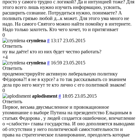
просто у самого трудно с логикой? Да и интуицией тоже? Для
этого всего лишь нужно изучить информацию, усвоить,
расширить сознание. Потрудиться нужно, понимаете? А
поливать грязью любой д...к может. Для этого ума много не
надо. На самого Святого можно найти помойку в интернете.
Надо только захотеть. Кто чего хочет, то и притягивает
0
crymlena
#
13:17 23.05.2015
Ответить
ну вы даёте! кто из них будет честно работать?
+4
crymlena
#
16:59 23.05.2015
Ответить
продемонстрируйте активную либеральную политику
Фёдорова?! я не в курсе? а то так рассказывать со знанием
дела про него могут те кто лично с его политикой знаком!
0
aplodisment
#
18:05 23.05.2015
Ответить
Первое, весьма двусмысленное и провокационное
упоминание о выборе Путина на президентство Ельциным в
статьях Федорова , у людей создается ошибочное, впечатление
о «слабости» главы государства. И оно дополняется выводами
об отсутствии у него политической самостоятельности и
права на стратегическое планирование, преодолеть которые