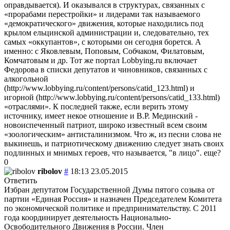
оправдывается). И оказывался в структурах, связанных с
«прорабами перестройки» и лидерами так называемого
«демократического» движения, которые находились под
крылом ельцинской администрации и, следовательно, тех
самых «оккупантов», с которыми он сегодня борется. А
именно: с Яковлевым, Поповым, Собчаком, Филатовым,
Комчатовым и др. Тот же портал Lobbying.ru включает
Федорова в списки депутатов и чиновников, связанных с
алкогольной
(http://www.lobbying.ru/content/persons/catid_123.html) и
игорной (http://www.lobbying.ru/content/persons/catid_133.html)
«отраслями». К последней также, если верить этому
источнику, имеет некое отношение и В.Р. Мединский -
новоиспеченный патриот, широко известный всем своим
«зоологическим» антисталинизмом. Что ж, из песни слова не
выкинешь, и патриотическому движению следует знать своих
подлинных и мнимых героев, что называется, "в лицо". еще?
0
ribolov
#
18:13 23.05.2015
Ответить
Избран депутатом Государственной Думы пятого созыва от
партии «Единая Россия» и назначен Председателем Комитета
по экономической политике и предпринимательству. С 2011
года координирует деятельность Национально-
Освободительного Движения в России. Член