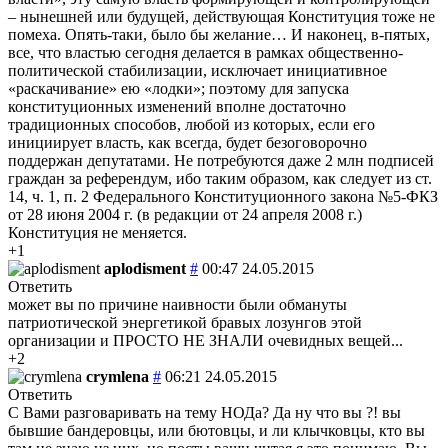
– нынешней или будущей, действующая Конституция тоже не
помеха. Опять-таки, было бы желание… И наконец, в-пятых,
все, что властью сегодня делается в рамках общественно-
политической стабилизации, исключает инициативное
«раскачивание» ею «лодки»; поэтому для запуска
конституционных изменений вполне достаточно
традиционных способов, любой из которых, если его
инициирует власть, как всегда, будет безоговорочно
поддержан депутатами. Не потребуются даже 2 млн подписей
граждан за референдум, ибо таким образом, как следует из ст.
14, ч. 1, п. 2 Федерального Конституционного закона №5-ФКЗ
от 28 июня 2004 г. (в редакции от 24 апреля 2008 г.)
Конституция не меняется.
+1
aplodisment
#
00:47 24.05.2015
Ответить
может вы по причине наивности были обмануты
патриотической энергетикой бравых лозунгов этой
организации и ПРОСТО НЕ ЗНАЛИ очевидных вещей...
+2
crymlena
#
06:21 24.05.2015
Ответить
С Вами разговаривать на тему НОДа? Да ну что вы ?! вы
бывшие бандеровцы, или бютовцы, и ли клычковцы, кто вы