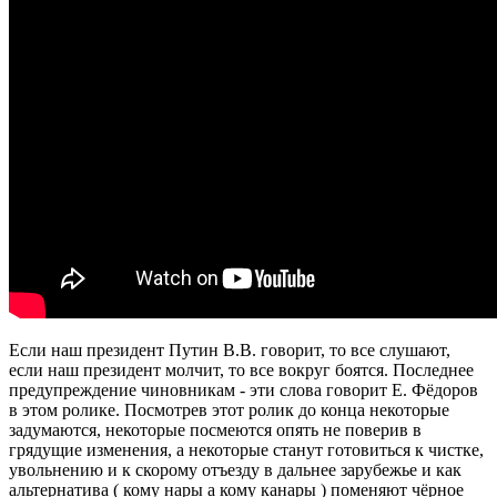
Если наш президент Путин В.В. говорит, то все слушают,
если наш президент молчит, то все вокруг боятся. Последнее
предупреждение чиновникам - эти слова говорит Е. Фёдоров
в этом ролике. Посмотрев этот ролик до конца некоторые
задумаются, некоторые посмеются опять не поверив в
грядущие изменения, а некоторые станут готовиться к чистке,
увольнению и к скорому отъезду в дальнее зарубежье и как
альтернатива ( кому нары а кому канары ) поменяют чёрное