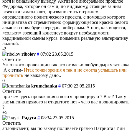
хотя и банальному выводу. Активное либеральное прошлое
Федорова, которое он сам и, по-видимому, стоящие за ним
всячески замазывают, призвано стать стержнем
определенного политического проекта, с помощью которого
инициатива от стремительно формирующегося красно-белого
альянса снова будет передана либералам. А они, как водится,
«сольют» зреющий консенсус вокруг необходимости
кардинальной смены курса, подменив реальную альтернативу
ложной.
-2
ribolov
#
07:02 23.05.2015
Ответить
Уж от кого провокации так это от вас -в любую дырку затычка
.А с этим-
Итак точки зрения я так и не смогла услышать или
прочитать
-не каждому дано..
0
krumchanka
#
07:30 23.05.2015
Ответить
при чем здесь провокация и кого я провоцирую ? Вас ? Так у
вас мнения прямого и открытого нет - чего вас провоцировать
?
+5
Радуга
#
08:34 23.05.2015
Ответить
аплодисмент, вы по заказу поливаете грязью Патриота? Или