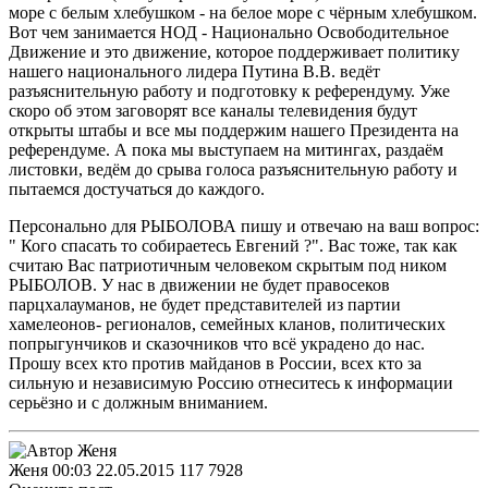
море с белым хлебушком - на белое море с чёрным хлебушком.
Вот чем занимается НОД - Национально Освободительное
Движение и это движение, которое поддерживает политику
нашего национального лидера Путина В.В. ведёт
разъяснительную работу и подготовку к референдуму. Уже
скоро об этом заговорят все каналы телевидения будут
открыты штабы и все мы поддержим нашего Президента на
референдуме. А пока мы выступаем на митингах, раздаём
листовки, ведём до срыва голоса разъяснительную работу и
пытаемся достучаться до каждого.
Персонально для РЫБОЛОВА пишу и отвечаю на ваш вопрос:
" Кого спасать то собираетесь Евгений ?". Вас тоже, так как
считаю Вас патриотичным человеком скрытым под ником
РЫБОЛОВ. У нас в движении не будет правосеков
парцхалауманов, не будет представителей из партии
хамелеонов- регионалов, семейных кланов, политических
попрыгунчиков и сказочников что всё украдено до нас.
Прошу всех кто против майданов в России, всех кто за
сильную и независимую Россию отнеситесь к информации
серьёзно и с должным вниманием.
Женя
00:03 22.05.2015
117
7928