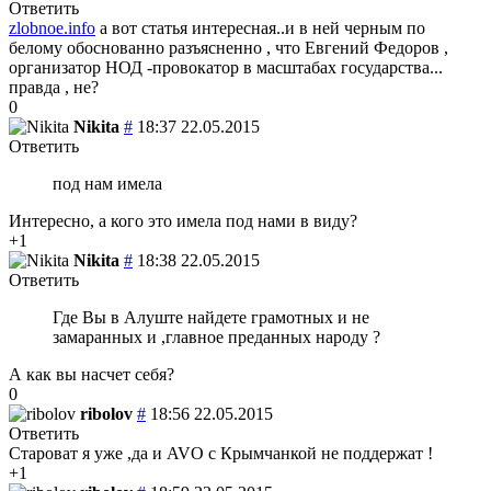
Ответить
zlobnoe.info
а вот статья интересная..и в ней черным по
белому обоснованно разъясненно , что Евгений Федоров ,
организатор НОД -провокатор в масштабах государства...
правда , не?
0
Nikita
#
18:37 22.05.2015
Ответить
под нам имела
Интересно, а кого это имела под нами в виду?
+1
Nikita
#
18:38 22.05.2015
Ответить
Где Вы в Алуште найдете грамотных и не
замаранных и ,главное преданных народу ?
А как вы насчет себя?
0
ribolov
#
18:56 22.05.2015
Ответить
Староват я уже ,да и AVO с Крымчанкой не поддержат !
+1