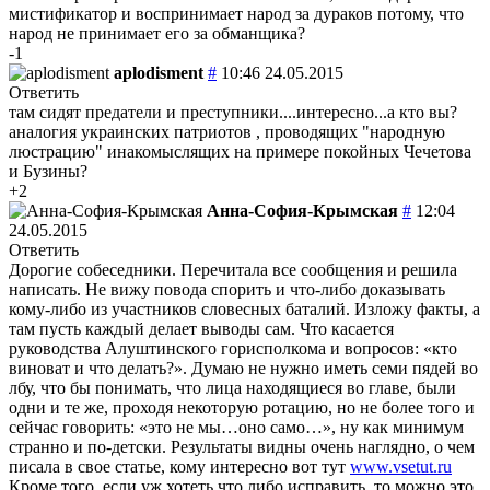
мистификатор и воспринимает народ за дураков потому, что
народ не принимает его за обманщика?
-1
aplodisment
#
10:46 24.05.2015
Ответить
там сидят предатели и преступники....интересно...а кто вы?
аналогия украинских патриотов , проводящих "народную
люстрацию" инакомыслящих на примере покойных Чечетова
и Бузины?
+2
Анна-София-Крымская
#
12:04
24.05.2015
Ответить
Дорогие собеседники. Перечитала все сообщения и решила
написать. Не вижу повода спорить и что-либо доказывать
кому-либо из участников словесных баталий. Изложу факты, а
там пусть каждый делает выводы сам. Что касается
руководства Алуштинского горисполкома и вопросов: «кто
виноват и что делать?». Думаю не нужно иметь семи пядей во
лбу, что бы понимать, что лица находящиеся во главе, были
одни и те же, проходя некоторую ротацию, но не более того и
сейчас говорить: «это не мы…оно само…», ну как минимум
странно и по-детски. Результаты видны очень наглядно, о чем
писала в свое статье, кому интересно вот тут
www.vsetut.ru
Кроме того, если уж хотеть что либо исправить, то можно это