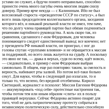
устами он служит, а будучи понято неправильно, способно
принести очень много пагубы очень многим людям снизу
доверху. Пример ярче некуда — с Калининым. Ибо не был
всесоюзный староста «президентом СССР по статусу», а был
всего лишь председателем коллегиального органа, заседания
которого вёл, и никакой реальной власти не имел, тем паче,
что по долгу члена правящей партии был обязан подчиняться
решениям партийного руководства. А коль скоро так, из
сравнения, сделанного г-ном Фёдоровым, для человека
понимающего следует единственный вывод: все кончено; нет
у президента РФ никакой власти, он проиграл, с ног до
головы спутан «группами влияния» и не обращается к массам
за поддержкой, но всего лишь жалуется на судьбу. А поскольку
это явно не так, — драка в верхах, судя по всему, идёт вовсю,
— следовательно, и пример г-ном Фёдоровым выбран
самовольно. В общем, еще раз повторяю: таким, за смелость и
верность, набивают рты халвой. Но потом всё-таки больно
секут. Для науки, чтобы в следующий раз излагали, то и
только то, что велено, без вредной отсебятины. Кирилл
Светицкий, журналист и психолог: Миссия Евгения Фёдорова
— аккумулировать «под себя» протестные настроения так,
чтобы потом тем или иным образом «слить» их в пользу
правящей верхушки. Сейчас Фёдорова активно пиарят для
того, чтоб не дать патриотическому протесту собраться в
независимую политическую силу, действительно способную