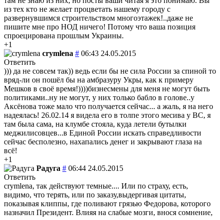
там не знаю из них, но посты ваши читая я это понимаю. Вы
из тех кто не желает процветать нашему городу с
развернувшимся строительством многоэтажек!..даже не
пишите мне про НОД ничего! Потому что ваша позиция
спроецирована прошлым Украины.
+1
crymlena
#
06:43 24.05.2015
Ответить
))) да не совсем так)) ведь если бы не сила России за спиной то
вряд-ли он пошёл бы на амбразуру Укры, как к примеру
Мешков в своё время!))))бизнесмены для меня не могут быть
политиками..ну не могут, у них только бабло в голове..у
Аксёнова тоже мало что получается сейчас... а жаль, я на него
надеялась! 26.02.14 я видела его в толпе этого месива у ВС, я
там была сама, на клумбе стояла, куда летели бутылки
меджилисовцев...в Единой России искать справедливости
сейчас бесполезно, нахапались денег и закрывают глаза на
всё!
+1
Радуга
#
06:44 24.05.2015
Ответить
crymlena, так действуют темные.... Или по страху, есть,
видимо, что терять, или по заказу,выдергивая цитаты,
показывая клиппы, где поливают грязью Федорова, которого
назначил Президент. Влияя на слабые мозги, внося сомнение,