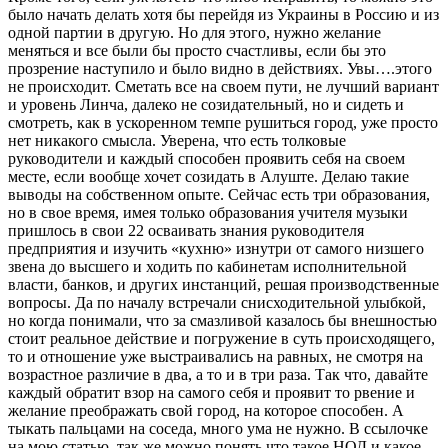
было начать делать хотя бы перейдя из Украины в Россию и из
одной партии в другую. Но для этого, нужно желание
меняться и все были бы просто счастливы, если бы это
прозрение наступило и было видно в действиях. Увы….этого
не происходит. Сметать все на своем пути, не лучший вариант
и уровень Линча, далеко не созидательный, но и сидеть и
смотреть, как в ускоренном темпе рушиться город, уже просто
нет никакого смысла. Уверена, что есть толковые
руководители и каждый способен проявить себя на своем
месте, если вообще хочет созидать в Алуште. Делаю такие
выводы на собственном опыте. Сейчас есть три образования,
но в свое время, имея только образования учителя музыки
пришлось в свои 22 осваивать знания руководителя
предприятия и изучить «кухню» изнутри от самого низшего
звена до высшего и ходить по кабинетам исполнительной
власти, банков, и других инстанций, решая производственные
вопросы. Да по началу встречали снисходительной улыбкой,
но когда понимали, что за смазливой казалось бы внешностью
стоит реальное действие и погружение в суть происходящего,
то и отношение уже выстраивались на равных, не смотря на
возрастное различие в два, а то и в три раза. Так что, давайте
каждый обратит взор на самого себя и проявит то рвение и
желание преображать свой город, на которое способен. А
тыкать пальцами на соседа, много ума не нужно. В ссылочке
на мою статью, так же можно понять что такое НОД и какое