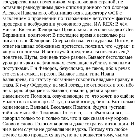
государственных изменников, управляющих страной, не
оставили равнодушным даже оппозиционного топ-блогера
Алексея Навального, обратившегося к директору ФСБ с
заявлением о проведении по изложенным депутатом фактам
проверки и возбуждении уголовного дела. ИА REX: В чём
миссия Евгения Фёдорова? Правильны ли его выкладки? Лев
Вершинин, политолог: В последнее время я несколько раз
писал о г-не Фёдорове. Сперва обозвал его дураком. Потом, в
ответ на шквал обиженных протестов, пояснил, что «дурак» и
«шут» синонимы. И вот случай представился пояснить ещё
понятнее. Шуты, они ведь тоже разные. Бывают бестолковые
уродцы в ярких кафтанчиках, смешащие публику нелепыми
поступками. Г-н Фёдоров, безусловно, не таков, ибо в речах
его есть и смысл, и резон. Бывают люди, типа Ивана
Балакирева, по статусу обязанные говорить владыке правду в
глаза. К г-ну Фёдорову, на мой взгляд, не относится и это, ибо
не к царю обращается. Бывают, наконец, ребята вроде
знаменитого Помпона, озвучивающие то, что хочет, но ещё не
может сказать монарх. И тут, на мой взгляд, бинго. Вот только
один нюанс. Важный. Весельчак Помпон, будучи «устами
тайных мыслей» Людовика Толстого, — о чём знали все, —
говорил только то и только так, что и как сказал ему король.
Слово в слово. Голосом короля и даже сохраняя интонации. И
ни в коем случае не добавляя ни вздоха. Потому что любое
глупое слово прощается шуту, но не прощается тому, чьими