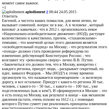
момент самое важное.
+1
aplodisment
#
00:44 24.05.2015
Ответить
Евгений, а чистота ваших помыслов, для меня лично, не
вызывает сомнений. вопрос не в вас. А в человеке , который
виноват ,в кавычках:- что в 2012 г. организовалось некое
«Национально-освободительное движение» (НОД), растущее
количественно и качественно, причем, «стахановскими»
темпами; - что конечной целью этого движения является
«освободительный подход» на Москву; - что результатом этого
«похода» должно стать проведение референдума по
изменению действующей Конституции России; - что
возглавит эту «революцию сверху» лично В.В. Путин.
«Закончиться это должно тем, что в Москву, конкретно с
каждого региона, приедут люди, - раскрывает секретный, по
идее, замысел Федоров. – Мы (НОД?) к этому времени
организуем то, что называется перемещением – и железную
дорогу, и все остальное. Приедут с какого-то региона 30 тыс.
человек, с какого-то – 50 тыс., с какого-то – 100 тыс., уже
подготовленных (как и кем?). И сформируются в Москве – это
и есть поход на Москву, как результат в конце – как механизм
давления (кстати, очень похоже на 1612 г.), с помощью
которого Путин сумеет уже реализовать принципы изменения
конституционного строительства, законодательного