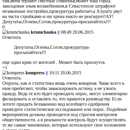
там,меня терзают смутные сомненья,может наш город
заколдован злым волшебником,в Севастополе штрафуют
незаконные постройки,прокуратура работает,а Алушту рвут
на части стройками-и ни хрена никто не реагирует!АУ!
Депутаты,Огнева,Сотов,прокуратура-просыпайтесь!!!
0
krumchanka
#
08:49 20.06.2015
Ответить
Депутаты,Огнева,Сотов,прокуратура-
просыпайтесь!!!
еще один крик от жителей . Может быть проснутся.
+1
kompress
#
10:11 20.06.2015
Ответить
Опросы, как и статистика вещь очень коварная. Чаще всего к
ним прибегают, чтобы замаскировать истину, а не узнать
правду. Ведь те кто будет проводить опрос, могут элементарно
фильтровать и оставлять то, что нравится руководству. Если
хотите придать беззаконию вид всеобщего одобрения
проведите статистическое исследование или опрос. Подобные
мероприятия должны проводится под строгим контролем
общественности, а в реальности контроль будут осуществлять
те же самые чиновники, которые используют свое положение