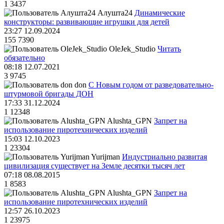
1
3437
Алушта24
Динамические
конструкторы: развивающие игрушки для детей
23:27 12.09.2024
155
7390
OleJek_Studio
Читать
обязательно
08:18 12.07.2021
3
9745
don
С Новым годом от разведовательно-
штурмовой бригады ДОН
17:33 31.12.2024
1
12348
Alushta_GPN
Запрет на
использование пиротехнических изделий
15:03 12.10.2023
1
23304
Yurijman
Индустриально развитая
цивилизация существует на Земле десятки тысяч лет
07:18 08.08.2015
1
8583
Alushta_GPN
Запрет на
использование пиротехнических изделий
12:57 26.10.2023
1
23975