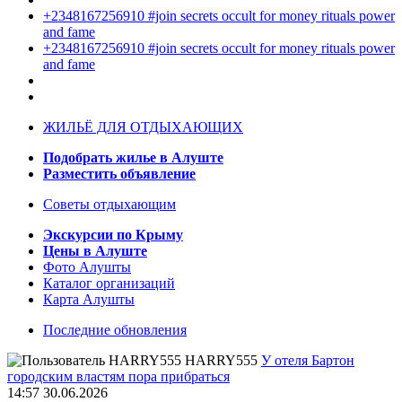
+2348167256910 #join secrets occult for money rituals power
and fame
+2348167256910 #join secrets occult for money rituals power
and fame
ЖИЛЬЁ ДЛЯ ОТДЫХАЮЩИХ
Подобрать жилье в Алуште
Разместить объявление
Советы отдыхающим
Экскурсии по Крыму
Цены в Алуште
Фото Алушты
Каталог организаций
Карта Алушты
Последние обновления
HARRY555
У отеля Бартон
городским властям пора прибраться
14:57 30.06.2026