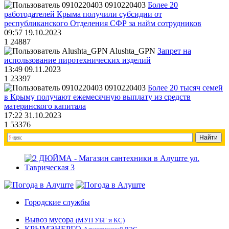
0910220403
Более 20
работодателей Крыма получили субсидии от
республиканского Отделения СФР за найм сотрудников
09:57 19.10.2023
1
24887
Alushta_GPN
Запрет на
использование пиротехнических изделий
13:49 09.11.2023
1
23397
0910220403
Более 20 тысяч семей
в Крыму получают ежемесячную выплату из средств
материнского капитала
17:22 31.10.2023
1
53376
Городские службы
Вывоз мусора
(МУП УБГ и КС)
КРЫМЭНЕРГО