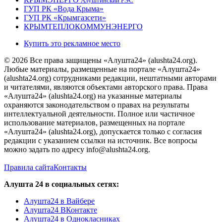
Алуштинский РЭС
ГУП РК «Вода Крыма»
ГУП РК «Крымгазсети»
КРЫМТЕПЛОКОММУНЭНЕРГО
Купить это рекламное место
© 2026 Все права защищены «Алушта24» (alushta24.org).
Любые материалы, размещенные на портале «Алушта24»
(alushta24.org) сотрудниками редакции, нештатными авторами
и читателями, являются объектами авторского права. Права
«Алушта24» (alushta24.org) на указанные материалы
охраняются законодательством о правах на результаты
интеллектуальной деятельности. Полное или частичное
использование материалов, размещенных на портале
«Алушта24» (alushta24.org), допускается только с согласия
редакции с указанием ссылки на источник. Все вопросы
можно задать по адресу info@alushta24.org.
Правила сайта
Контакты
Алушта 24 в социальных сетях:
Алушта24 в Вайбере
Алушта24 ВКонтакте
Алушта24 в Однокласниках