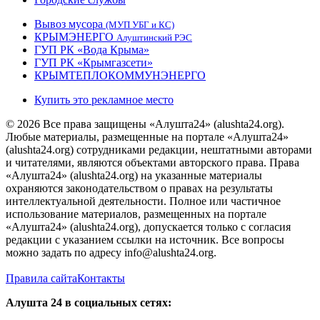
Вывоз мусора
(МУП УБГ и КС)
КРЫМЭНЕРГО
Алуштинский РЭС
ГУП РК «Вода Крыма»
ГУП РК «Крымгазсети»
КРЫМТЕПЛОКОММУНЭНЕРГО
Купить это рекламное место
© 2026 Все права защищены «Алушта24» (alushta24.org).
Любые материалы, размещенные на портале «Алушта24»
(alushta24.org) сотрудниками редакции, нештатными авторами
и читателями, являются объектами авторского права. Права
«Алушта24» (alushta24.org) на указанные материалы
охраняются законодательством о правах на результаты
интеллектуальной деятельности. Полное или частичное
использование материалов, размещенных на портале
«Алушта24» (alushta24.org), допускается только с согласия
редакции с указанием ссылки на источник. Все вопросы
можно задать по адресу info@alushta24.org.
Правила сайта
Контакты
Алушта 24 в социальных сетях: