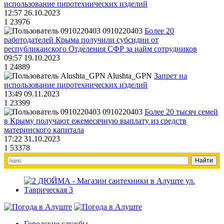
использование пиротехнических изделий
12:57 26.10.2023
1
23976
0910220403
Более 20
работодателей Крыма получили субсидии от
республиканского Отделения СФР за найм сотрудников
09:57 19.10.2023
1
24889
Alushta_GPN
Запрет на
использование пиротехнических изделий
13:49 09.11.2023
1
23399
0910220403
Более 20 тысяч семей
в Крыму получают ежемесячную выплату из средств
материнского капитала
17:22 31.10.2023
1
53378
Городские службы