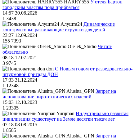
HARRY555
У отеля Бартон
городским властям пора прибраться
14:57 30.06.2026
1
3438
Алушта24
Динамические
конструкторы: развивающие игрушки для детей
23:27 12.09.2024
155
7393
OleJek_Studio
Читать
обязательно
08:18 12.07.2021
3
9745
don
С Новым годом от разведовательно-
штурмовой бригады ДОН
17:33 31.12.2024
1
12348
Alushta_GPN
Запрет на
использование пиротехнических изделий
15:03 12.10.2023
1
23305
Yurijman
Индустриально развитая
цивилизация существует на Земле десятки тысяч лет
07:18 08.08.2015
1
8585
Alushta_GPN
Запрет на