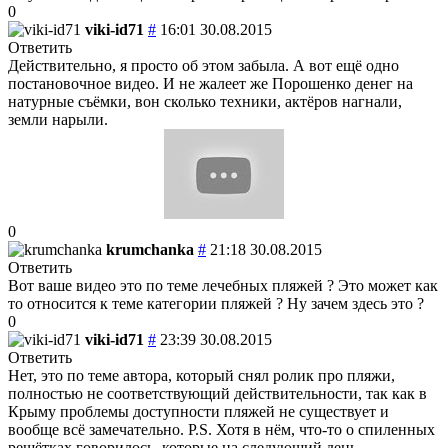
0
viki-id71
#
16:01 30.08.2015
Ответить
Действительно, я просто об этом забыла. А вот ещё одно
постановочное видео. И не жалеет же Порошенко денег на
натурные съёмки, вон сколько техники, актёров нагнали,
земли нарыли.
0
krumchanka
#
21:18 30.08.2015
Ответить
Вот ваше видео это по теме лечебных пляжей ? Это может как
то относится к теме категории пляжей ? Ну зачем здесь это ?
0
viki-id71
#
23:39 30.08.2015
Ответить
Нет, это по теме автора, который снял ролик про пляжи,
полностью не соответствующий действительности, так как в
Крыму проблемы доступности пляжей не существует и
вообще всё замечательно. P.S. Хотя в нём, что-то о спиленных
решётках говорилось, которые на следующий день