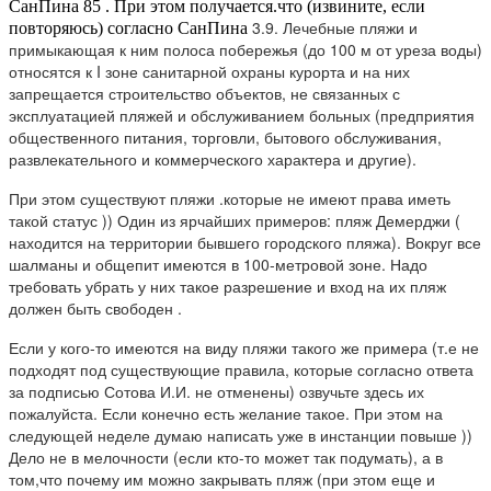
СанПина 85 . При этом получается.что (извините, если
3.9. Лечебные пляжи и
повторяюсь) согласно СанПина
примыкающая к ним полоса побережья (до 100 м от уреза воды)
относятся к I зоне санитарной охраны курорта и на них
запрещается строительство объектов, не связанных с
эксплуатацией пляжей и обслуживанием больных (предприятия
общественного питания, торговли, бытового обслуживания,
развлекательного и коммерческого характера и другие).
При этом существуют пляжи .которые не имеют права иметь
такой статус )) Один из ярчайших примеров: пляж Демерджи (
находится на территории бывшего городского пляжа). Вокруг все
шалманы и общепит имеются в 100-метровой зоне. Надо
требовать убрать у них такое разрешение и вход на их пляж
должен быть свободен .
Если у кого-то имеются на виду пляжи такого же примера (т.е не
подходят под существующие правила, которые согласно ответа
за подписью Сотова И.И. не отменены) озвучьте здесь их
пожалуйста. Если конечно есть желание такое. При этом на
следующей неделе думаю написать уже в инстанции повыше ))
Дело не в мелочности (если кто-то может так подумать), а в
том,что почему им можно закрывать пляж (при этом еще и