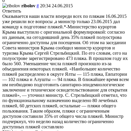
0
ribolov
#
20:34 24.06.2015
Ответить
Оказывается наши власти впереди всех по пляжам 16.06.2015
уже решили все вопросы ,а министр только 23.06.2015 дал
команду к подготовке пляжей.*-Министерство курортов
Крыма выступило с оригинальной формулировкой: согласно
их данным, на сегодняшний день 35% пляжей полуострова
ограниченно доступны для посещения. Об этом на заседании
Совета министров Крыма сообщил министр курортов и
туризма Крыма Сергей Стрельбицкий. По его словам, сего на
полуострове зарегистрировано 473 пляжа. В прошлом году их
было 560. Уменьшение числа пляжей произошло из-за
объединения некоторых пляжей. «Наибольшее количество
пляжей распределено в округе Ялты — 115 пляжа, Евпатории
— 102 пляжа и Алушты — 94 пляжа. В ближайшее время всем
им необходимо подготовить санитарно-эпидемиологическое
заключение и техническое освидетельствование для открытия
пляжей», — уточнил министр. С. Стрельбицкий отметил, что
по функциональному назначению выделено 80 лечебных
пляжей, 60 детских пляжей, остальные — пляжи общего
пользования. Таким образом, пляжи с ограниченным
доступом составили 35% от общего числа пляжей. Министр
подчеркнул, что неделю назад количество ограниченно
доступных пляжей составляло