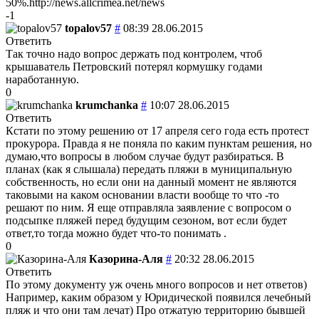
50%.http://news.allcrimea.net/news
-1
topalov57
#
08:39 28.06.2015
Ответить
Так точно надо вопрос держать под контролем, чтоб
крышаватель Петровский потерял кормушку годами
наработанную.
0
krumchanka
#
10:07 28.06.2015
Ответить
Кстати по этому решению от 17 апреля сего года есть протест
прокурора. Правда я не поняла по каким пунктам решения, но
думаю,что вопросы в любом случае будут разбираться. В
планах (как я слышала) передать пляжи в муниципальную
собственность, но если они на данный момент не являются
таковыми на каком основании власти вообще то что -то
решают по ним. Я еще отправляла заявление с вопросом о
подсыпке пляжей перед будущим сезоном, вот если будет
ответ,то тогда можно будет что-то понимать .
0
Казорина-Аля
#
20:32 28.06.2015
Ответить
По этому документу уж очень много вопросов и нет ответов)
Например, каким образом у Юридической появился лечебный
пляж и что они там лечат) Про отжатую территорию бывшей