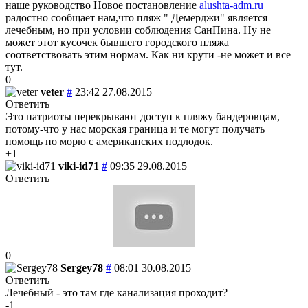
наше руководство Новое постановление
alushta-adm.ru
радостно сообщает нам,что пляж " Демерджи" является
лечебным, но при условии соблюдения СанПина. Ну не
может этот кусочек бывшего городского пляжа
соответствовать этим нормам. Как ни крути -не может и все
тут.
0
veter
#
23:42 27.08.2015
Ответить
Это патриоты перекрывают доступ к пляжу бандеровцам,
потому-что у нас морская граница и те могут получать
помощь по морю с американских подлодок.
+1
viki-id71
#
09:35 29.08.2015
Ответить
0
Sergey78
#
08:01 30.08.2015
Ответить
Лечебный - это там где канализация проходит?
-1