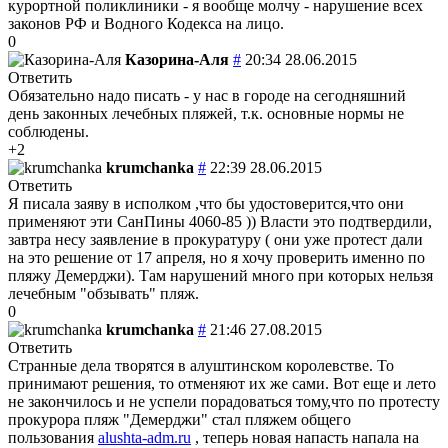
курортной поликлиники - я вообще молчу - нарушение всех
законов РФ и Водного Кодекса на лицо.
0
Казорина-Аля
#
20:34 28.06.2015
Ответить
Обязательно надо писать - у нас в городе на сегодняшний
день законных лечебных пляжей, т.к. основные нормы не
соблюдены.
+2
krumchanka
#
22:39 28.06.2015
Ответить
Я писала заяву в исполком ,что бы удостоверится,что они
применяют эти СанПины 4060-85 )) Власти это подтвердили,
завтра несу заявление в прокуратуру ( они уже протест дали
на это решение от 17 апреля, но я хочу проверить именно по
пляжу Демерджи). Там нарушений много при которых нельзя
лечебным "обзывать" пляж.
0
krumchanka
#
21:46 27.08.2015
Ответить
Странные дела творятся в алуштинском королевстве. То
принимают решения, то отменяют их же сами. Вот еще и лето
не закончилось и не успели порадоваться тому,что по протесту
прокурора пляж "Демерджи" стал пляжем общего
пользования
alushta-adm.ru
, теперь новая напасть напала на