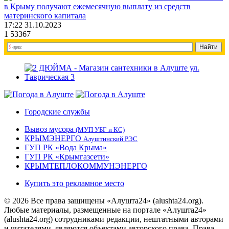
в Крыму получают ежемесячную выплату из средств
материнского капитала
17:22 31.10.2023
1
53367
Городские службы
Вывоз мусора
(МУП УБГ и КС)
КРЫМЭНЕРГО
Алуштинский РЭС
ГУП РК «Вода Крыма»
ГУП РК «Крымгазсети»
КРЫМТЕПЛОКОММУНЭНЕРГО
Купить это рекламное место
© 2026 Все права защищены «Алушта24» (alushta24.org).
Любые материалы, размещенные на портале «Алушта24»
(alushta24.org) сотрудниками редакции, нештатными авторами
и читателями, являются объектами авторского права. Права