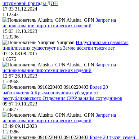
штурмовой бригады ДОН
17:33 31.12.2024
1
12343
Alushta_GPN
Запрет на
использование пиротехнических изделий
15:03 12.10.2023
1
23296
Yurijman
Индустриально развитая
цивилизация существует на Земле десятки тысяч лет
07:18 08.08.2015
1
8575
Alushta_GPN
Запрет на
использование пиротехнических изделий
12:57 26.10.2023
1
23968
0910220403
Более 20
работодателей Крыма получили субсидии от
республиканского Отделения СФР за найм сотрудников
09:57 19.10.2023
1
24877
Alushta_GPN
Запрет на
использование пиротехнических изделий
13:49 09.11.2023
1
23386
0910220403
Более 20 тысяч семей