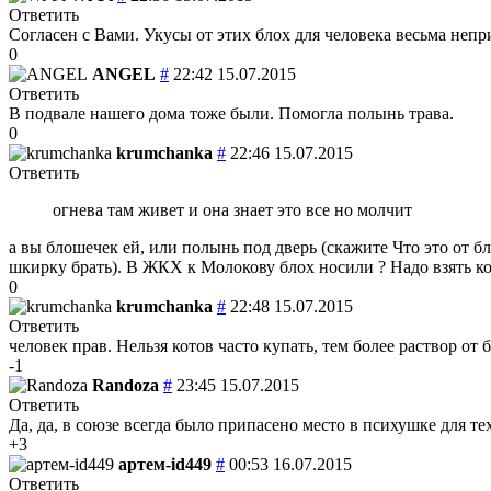
Ответить
Согласен с Вами. Укусы от этих блох для человека весьма непр
0
ANGEL
#
22:42 15.07.2015
Ответить
В подвале нашего дома тоже были. Помогла полынь трава.
0
krumchanka
#
22:46 15.07.2015
Ответить
огнева там живет и она знает это все но молчит
а вы блошечек ей, или полынь под дверь (скажите Что это от б
шкирку брать). В ЖКХ к Молокову блох носили ? Надо взять ко
0
krumchanka
#
22:48 15.07.2015
Ответить
человек прав. Нельзя котов часто купать, тем более раствор от
-1
Randoza
#
23:45 15.07.2015
Ответить
Да, да, в союзе всегда было припасено место в психушке для т
+3
артем-id449
#
00:53 16.07.2015
Ответить