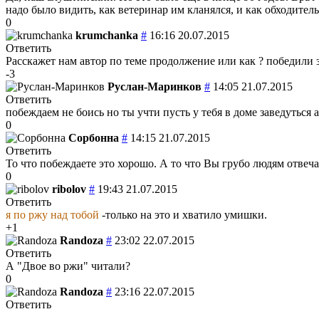
надо было видить, как ветеринар им кланялся, и как обходитель
0
krumchanka
#
16:16 20.07.2015
Ответить
Расскажет нам автор по теме продолжение или как ? победили з
-3
Руслан-Маринков
#
14:05 21.07.2015
Ответить
побеждаем не боись но ты учти пусть у тебя в доме заведуться 
0
Сорбонна
#
14:15 21.07.2015
Ответить
То что побеждаете это хорошо. А то что Вы грубо людям отвеча
0
ribolov
#
19:43 21.07.2015
Ответить
я по ржу над тобой
-только на это и хватило умишки.
+1
Randoza
#
23:02 22.07.2015
Ответить
А "Двое во ржи" читали?
0
Randoza
#
23:16 22.07.2015
Ответить