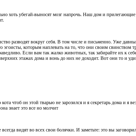
льно хоть убегай-выносят мозг напрочь. Наш дом и прилегающие
т.
ство разводят вокруг себя. В том числе и письменно. Уже давным
 эгоисты, которым наплевать на то, что они своим свинством т
ведливо. Если вам так жалко животных, так забирайте их к себе
ерхних этажах дома и вонь до них не доходит. Вот они то и уди
ота чтоб он этой тварью не зарозился и я секретарь дома и я вез
она знает это все но молчит
сегда видят во всех свои болячки. И заметьте: это вы заговори