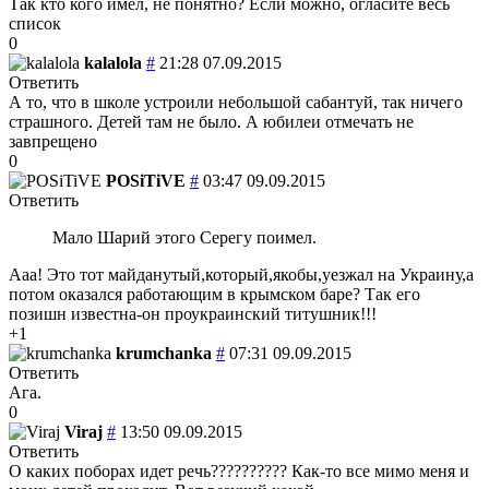
Так кто кого имел, не понятно? Если можно, огласите весь
список
0
kalalola
#
21:28 07.09.2015
Ответить
А то, что в школе устроили небольшой сабантуй, так ничего
страшного. Детей там не было. А юбилеи отмечать не
завпрещено
0
POSiTiVE
#
03:47 09.09.2015
Ответить
Мало Шарий этого Серегу поимел.
Ааа! Это тот майданутый,который,якобы,уезжал на Украину,а
потом оказался работающим в крымском баре? Так его
позишн известна-он проукраинский титушник!!!
+1
krumchanka
#
07:31 09.09.2015
Ответить
Ага.
0
Viraj
#
13:50 09.09.2015
Ответить
О каких поборах идет речь?????????? Как-то все мимо меня и