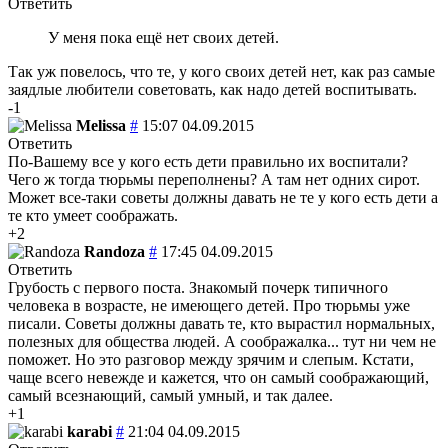
Ответить
У меня пока ещё нет своих детей.
Так уж повелось, что те, у кого своих детей нет, как раз самые
заядлые любители советовать, как надо детей воспитывать.
-1
Melissa
#
15:07 04.09.2015
Ответить
По-Вашему все у кого есть дети правильно их воспитали?
Чего ж тогда тюрьмы переполнены? А там нет одних сирот.
Может все-таки советы должны давать не те у кого есть дети а
те кто умеет соображать.
+2
Randoza
#
17:45 04.09.2015
Ответить
Грубость с первого поста. Знакомый почерк типичного
человека в возрасте, не имеющего детей. Про тюрьмы уже
писали. Советы должны давать те, кто вырастил нормальных,
полезных для общества людей. А соображалка...
тут ни чем не
поможет. Но это разговор между зрячим и слепым. Кстати,
чаще всего невежде и кажется, что он самый соображающий,
самый всезнающий, самый умный, и так далее.
+1
karabi
#
21:04 04.09.2015