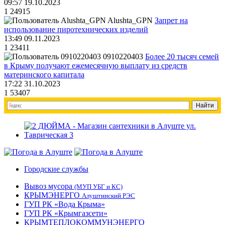
09:57 19.10.2023
1
24915
Alushta_GPN
Запрет на
использование пиротехнических изделий
13:49 09.11.2023
1
23411
0910220403
Более 20 тысяч семей
в Крыму получают ежемесячную выплату из средств
материнского капитала
17:22 31.10.2023
1
53407
Городские службы
Вывоз мусора
(МУП УБГ и КС)
КРЫМЭНЕРГО
Алуштинский РЭС
ГУП РК «Вода Крыма»
ГУП РК «Крымгазсети»
КРЫМТЕПЛОКОММУНЭНЕРГО