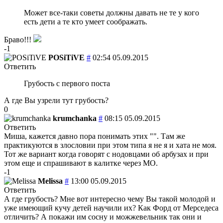
Может все-таки советы должны давать не те у кого
есть дети а те кто умеет соображать.
Браво!!!
-1
POSiTiVE
#
02:54 05.09.2015
Ответить
Грубость с первого поста
А где Вы узрели тут грубость?
0
krumchanka
#
08:15 05.09.2015
Ответить
Миша, кажется давно пора понимать этих "
". Там же
практикуются в злословии при этом типа я не я и хата не моя.
Тот же вариант когда говорят с нодовцами об арбузах и при
этом еще и спрашивают в калитке через МО.
-1
Melissa
#
13:00 05.09.2015
Ответить
А где грубость? Мне вот интересно чему Вы такой молодой и
уже имеющий кучу детей научили их? Как Форд от Мерседеса
отличить? А покажи им сосну и можжевельник так они и