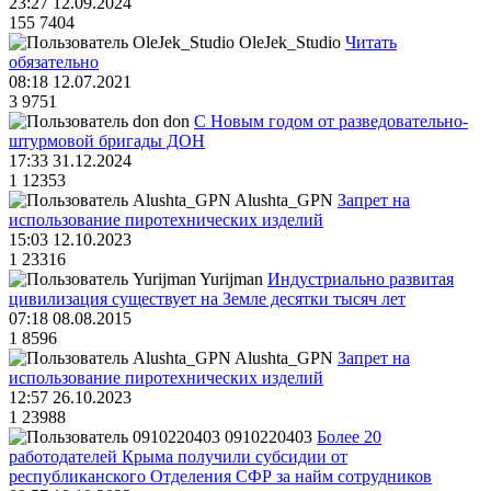
23:27 12.09.2024
155
7404
OleJek_Studio
Читать
обязательно
08:18 12.07.2021
3
9751
don
С Новым годом от разведовательно-
штурмовой бригады ДОН
17:33 31.12.2024
1
12353
Alushta_GPN
Запрет на
использование пиротехнических изделий
15:03 12.10.2023
1
23316
Yurijman
Индустриально развитая
цивилизация существует на Земле десятки тысяч лет
07:18 08.08.2015
1
8596
Alushta_GPN
Запрет на
использование пиротехнических изделий
12:57 26.10.2023
1
23988
0910220403
Более 20
работодателей Крыма получили субсидии от
республиканского Отделения СФР за найм сотрудников