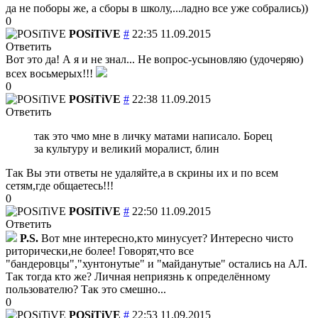
да не поборы же, а сборы в школу,...ладно все уже собрались))
0
POSiTiVE
#
22:35 11.09.2015
Ответить
Вот это да! А я и не знал... Не вопрос-усыновляю (удочеряю)
всех восьмерых!!!
0
POSiTiVE
#
22:38 11.09.2015
Ответить
так это чмо мне в личку матами написало. Борец
за культуру и великий моралист, блин
Так Вы эти ответы не удаляйте,а в скрины их и по всем
сетям,где общаетесь!!!
0
POSiTiVE
#
22:50 11.09.2015
Ответить
P.S.
Вот мне интересно,кто минусует? Интересно чисто
риторически,не более! Говорят,что все
"бандеровцы","хунтонутые" и "майданутые" остались на АЛ.
Так тогда кто же? Личная неприязнь к определённому
пользователю? Так это смешно...
0
POSiTiVE
#
22:53 11.09.2015