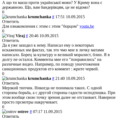
А що ти маєш проти української мови? У Криму вона є
державною. Що, вам бандерівцям, це не відомо?
0
krumchanka
#
17:51 10.09.2015
Ответить
Для ознакомления с этим с этим "борцом"
youtu.be
0
Viraj
#
20:46 10.09.2015
Ответить
Да я уже заходил к нему. Написал ему о некоторых
искаженных им фактах, так это чмо мне в личку матами
написало. Борец за культуру и великий моралист, блин. Я в
долгу не остался. Комменты мне его "понравились" на
различные видео. Например, по поводу уничтожения
санкционных продуктов его коммент : жрите червей.
0
krumchanka
#
21:40 10.09.2015
Ответить
Мерзкий типчик. Никогда не понимала таких. С одной
стороны борьба, а с другой стороны гадости исподтишка. При
этом вообще свою точку зрения далее не отстаивает. Наверное
просто прсмотры накручивает.
0
ostrov
#
07:17 11.09.2015
Ответить