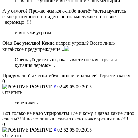
на ваши "глубокие и всесторонние" комментарии.
А у самого? Прежде чем кого-либо подъё**вать,научитесь
самокритичности и видеть не только чужое,но и своё
"дерьмецо"!!!
и вот уже угрозы
Ой,я Вас умоляю! Какие,нахрен,угрозы? Всего лишь
китайское предупреждение...
Очень убедительно доказываете пользу "грязи и
купания дерьмом".
Придумали бы чего-нибудь пооригинальнее! Теряете хватку...
0
POSiTiVE
#
02:49 05.09.2015
Ответить
советовать
Вот только не надо утрировать! Где и кому я давал какие-либо
советы?! Я всего лишь высказал свою точку зрения и всё!!!
0
POSiTiVE
#
02:52 05.09.2015
Ответить