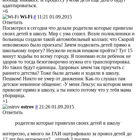
адаптироваться.
+6
Wi-Fi
#
11:21 01.09.2015
Ответить
Посмотрел я сегодня что делали родители которые привезли
своих детей в школу. Мир с ума сошел. Возле поликлиники и
больницы создали такой автомобильный коллапс что Скорой
невозможно было проехать! Зачем подвозить детей прямо к
школьному порогу? Неужели нельзя пешком пройти? Тут 15
минут ходьбы по всему городу. Я понимаю если ребенок не
здоров то тогда безоговорочно нужна его транспортировка.
Но таких будут единицы. Здоровых зачем так приучать с
раннего детства? Тоже были детьми и ходили в школу.
Пешком! Никто не умер от движения. Как-то слушал там
детское невинное общение: -У меня Лексус на котором меня
привозят прямо в школу, а ты никто потому что у тебя мама
уборщица.
+1
ostrov
#
21:26 01.09.2015
Ответить
родители которые привезли своих детей в школу
интересно, а много ли ГАИ оштрафовало за провоз детей до
12 лет без автокресел?,...штраф 3 тысячи