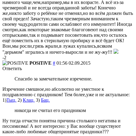
намного чаще,чем,например,мы в их возрасте. А всё из-за
чрезмерной и не всегда оправданной заботы! Конечно
же,никто заботу о ребёнке не отменял,но во всём должен быть
свой предел! Зачастую,таким чрезмерным вниманием к
своему чаду,родители сами ослабляют его иммунитет! Иногда
смотрю,как некоторые знакомые благоговеют над своими
отпрысками,так и подмывает посоветовать им,что осталось
ещё поместить их в стерильную пробирку и всё будет ОК!
Вон,мы росли,грязь жрали,в лужах купались,всяким
"дерьмом" игрались и ничего-выросли и не жу-жу!!!
-2
POSiTiVE
#
01:56 02.09.2015
Ответить
Спасибо за замечательное изречение.
Изречение смешное,но абсолютно не уместное к
поздравлению с праздником! Тем более,уже и не актуальное:
1)
Тыц.
2)
Клац.
3)
Бац.
никогда не считал его праздником
Ну тогда отчасти понятна причина столького негатива и
пессимизма!
А вот интересно: у Вас вообще существуют
какие-либо любимые общепринятые праздники???