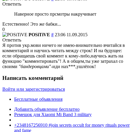
Ответить
Наверное просто прсмотры накручивает
Естественно! Это же бабки...
0
POSiTiVE
#
23:06 11.09.2015
Ответить
Я против укр.мови ничего не имею-внимательно вчитайся в
комментарий и научись читать между строк! И на будущее:
если обращаешь свой коммент к кому-либо,научись жать на
функцию "комментировать"! А в общем,ты уже затрахал со
своими
"бандеровцами"
-иди нах***,ушлёпок!
Написать комментарий
Войти или зарегистрироваться
Бесплатные объявления
Добавить объявление бесплатно
Ремешок для Xiaomi Mi Band 3 military
+2348167256910 #join secrets occult for money rituals power
and fame