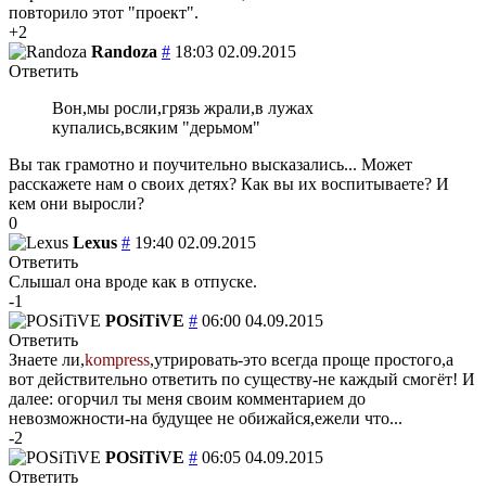
повторило этот "проект".
+2
Randoza
#
18:03 02.09.2015
Ответить
Вон,мы росли,грязь жрали,в лужах
купались,всяким "дерьмом"
Вы так грамотно и поучительно высказались... Может
расскажете нам о своих детях? Как вы их воспитываете? И
кем они выросли?
0
Lexus
#
19:40 02.09.2015
Ответить
Слышал она вроде как в отпуске.
-1
POSiTiVE
#
06:00 04.09.2015
Ответить
Знаете ли,
kompress
,утрировать-это всегда проще простого,а
вот действительно ответить по существу-не каждый смогёт! И
далее: огорчил ты меня своим комментарием до
невозможности-на будущее не обижайся,ежели что...
-2
POSiTiVE
#
06:05 04.09.2015
Ответить