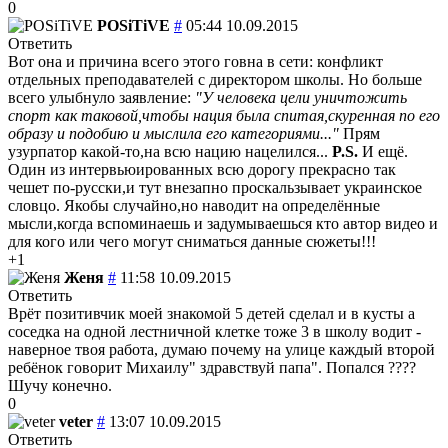
0
POSiTiVE
#
05:44 10.09.2015
Ответить
Вот она и причина всего этого говна в сети: конфликт
отдельных преподавателей с директором школы. Но больше
всего улыбнуло заявление:
"У человека цели уничтожить
спорт как таковой,чтобы нация была спитая,скуренная по его
образу и подобию и мыслила его категориями..."
Прям
узурпатор какой-то,на всю нацию нацелился...
P.S.
И ещё.
Один из интервьюированных всю дорогу прекрасно так
чешет по-русски,и тут внезапно проскальзывает украинское
словцо. Якобы случайно,но наводит на определённые
мысли,когда вспоминаешь и задумываешься кто автор видео и
для кого или чего могут сниматься данные сюжеты!!!
+1
Женя
#
11:58 10.09.2015
Ответить
Врёт позитивчик моей
знакомой 5 детей сделал и в кусты а
соседка на одной лестничной клетке тоже 3 в школу водит -
наверное твоя работа, думаю почему на улице каждый второй
ребёнок говорит Михаилу" здравствуй папа". Попался ????
Шучу конечно.
0
veter
#
13:07 10.09.2015
Ответить