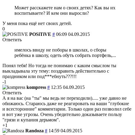
Может расскажете нам о своих детях? Как вы их
воспитываете? И кем они выросли?
У меня пока ещё нет своих детей.
0
POSiTiVE
#
06:09 04.09.2015
Ответить
имелось ввиду не поборы в школах, о сборы
ребёнка в школу, одеть обуть собрать портфель,...
Понял тебя! Но тогда не понимаю с каким смыслом ты
выкладывала эту тему: поздравить действительно с
праздником или под***ебнуть???!!!
-1
kompress
#
12:35 04.09.2015
Ответить
А я на вас (на "ты" мы ведь не переходили)..... уже давно не
обижаюсь. Стараюсь даже не реагировать на ваши "глубокие
и всесторонние" комментарии. Только один раз позволил себе
и вот уже угрозы. Очень убедительно доказываете пользу
"грязи и купания дерьмом".
+1
Randoza
#
14:59 04.09.2015