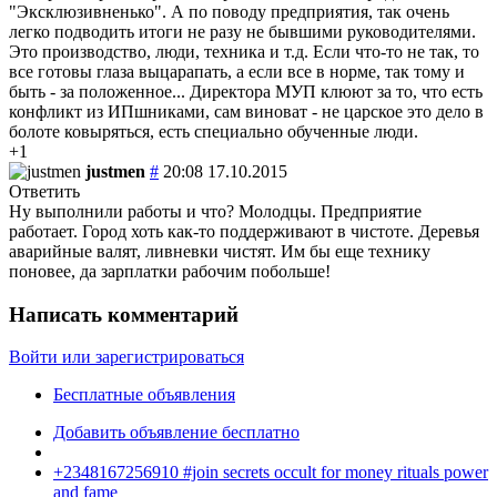
"Эксклюзивненько". А по поводу предприятия, так очень
легко подводить итоги не разу не бывшими руководителями.
Это производство, люди, техника и т.д. Если что-то не так, то
все готовы глаза выцарапать, а если все в норме, так тому и
быть - за положенное... Директора МУП клюют за то, что есть
конфликт из ИПшниками, сам виноват - не царское это дело в
болоте ковыряться, есть специально обученные люди.
+1
justmen
#
20:08 17.10.2015
Ответить
Ну выполнили работы и что? Молодцы. Предприятие
работает. Город хоть как-то поддерживают в чистоте. Деревья
аварийные валят, ливневки чистят. Им бы еще технику
поновее, да зарплатки рабочим побольше!
Написать комментарий
Войти или зарегистрироваться
Бесплатные объявления
Добавить объявление бесплатно
+2348167256910 #join secrets occult for money rituals power
and fame