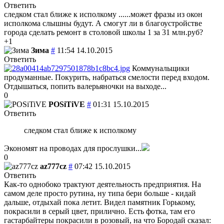
Ответить
следком стал ближе к исполкому ......может фразы из окон
исполкома слышны будут. А смогут ли в благоустройстве
города сделать ремонт в столовой школы 1 за 31 млн.руб?
+1
Зима
#
11:54 14.10.2015
Ответить
Коммунальщики
продуманные. Покурить, набраться смелости перед входом.
Отдышаться, попить валерьяночки на выходе...
0
POSiTiVE
#
01:31 15.10.2015
Ответить
следком стал ближе к исполкому
Экономят на проводах для прослушки...
0
az777cz
#
07:42 15.10.2015
Ответить
Как-то однобоко трактуют деятельность предприятия. На
самом деле просто рутина, ну типа бери больше - кидай
дальше, отдыхай пока летит. Видел памятник Горькому,
покрасили в серый цвет, прилично. Есть фотка, там его
гастарбайтеры покрасили в розовый, на что Бородай сказал: