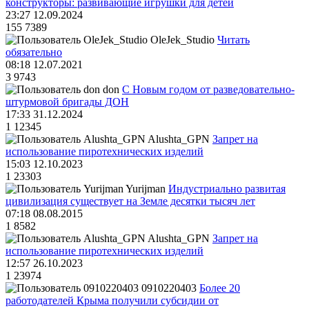
конструкторы: развивающие игрушки для детей
23:27 12.09.2024
155
7389
OleJek_Studio
Читать
обязательно
08:18 12.07.2021
3
9743
don
С Новым годом от разведовательно-
штурмовой бригады ДОН
17:33 31.12.2024
1
12345
Alushta_GPN
Запрет на
использование пиротехнических изделий
15:03 12.10.2023
1
23303
Yurijman
Индустриально развитая
цивилизация существует на Земле десятки тысяч лет
07:18 08.08.2015
1
8582
Alushta_GPN
Запрет на
использование пиротехнических изделий
12:57 26.10.2023
1
23974
0910220403
Более 20
работодателей Крыма получили субсидии от