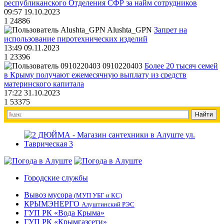
республиканского Отделения СФР за найм сотрудников
09:57 19.10.2023
1
24886
Alushta_GPN
Запрет на
использование пиротехнических изделий
13:49 09.11.2023
1
23396
0910220403
Более 20 тысяч семей
в Крыму получают ежемесячную выплату из средств
материнского капитала
17:22 31.10.2023
1
53375
Городские службы
Вывоз мусора
(МУП УБГ и КС)
КРЫМЭНЕРГО
Алуштинский РЭС
ГУП РК «Вода Крыма»
ГУП РК «Крымгазсети»