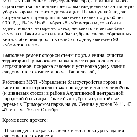
МУП «Управление благоустройства города и капитального
строительства» выполняет не только ежедневную санитарную
уборку города, согласно дислокации. На минувшей неделе
сотрудниками предприятия вывезена свалка по ул. 60 лет
СССР, д. № 16. Чтобы убрать 8 кубометров мусора были
задействованы четыре человека, экскаватор и автомобиль-
самосвал. Такими же силами была убрана свалка обрезанных
веток с обочины дороги в селе Запрудное, вывезено 90
кубометров веток.
Выполнен ремонт опорной стены по ул. Ленина, очистка
территории Приморского парка в местах расположения
аттракционов, покраска лавочек и установка урн у здания
следственного комитета по ул. Таврической, 2.
Работники МУП «Управление благоустройства города и
капитального строительства» проводили и чистку ливнёвок
(и ливневых стоков) в районе Алуштинской центральной
городской больницы. Также были убраны сухостойные
деревья в Приморском парке, на ул. Ленина у домов № 41, 43,
45, и на ул. 50 лет Октября.
Кроме всего прочего:
"Произведена покраска лавочек и установка урн у здания
следственного комитета