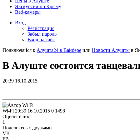
Цены в Алуште
Экскурсии по Крыму
Веб-камеры
Вход
Регистрация
Забыл пароль
Вход на сайт
Подключайся к
Алушта24 в Вайбере
или
Новости Алушты
в Ян
В Алуште состоится танцеваль
20:39 16.10.2015
Wi-Fi
20:39 16.10.2015
0
1498
Оцените пост
1
Поделитесь с друзьями
VK
FB