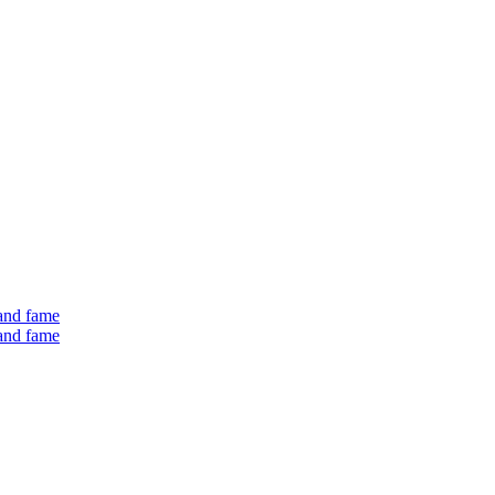
 and fame
 and fame