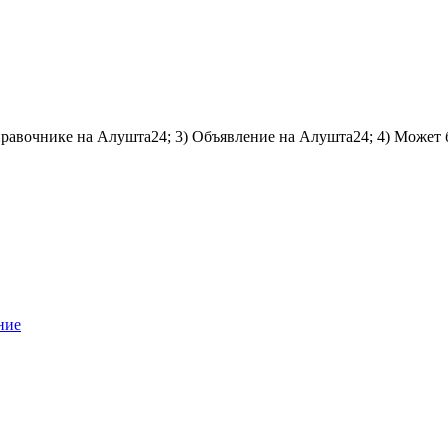
справочнике на Алушта24; 3) Объявление на Алушта24; 4) Может 
ние