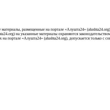
е материалы, размещенные на портале «Алушта24» (alushta24.or
ta24.org) на указанные материалы охраняются законодательством
на портале «Алушта24» (alushta24.org), допускается только с с