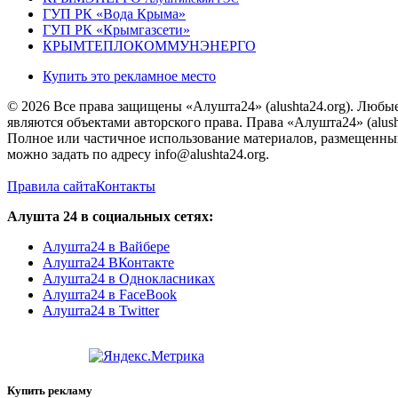
ГУП РК «Вода Крыма»
ГУП РК «Крымгазсети»
КРЫМТЕПЛОКОММУНЭНЕРГО
Купить это рекламное место
© 2026 Все права защищены «Алушта24» (alushta24.org). Любы
являются объектами авторского права. Права «Алушта24» (alush
Полное или частичное использование материалов, размещенных 
можно задать по адресу info@alushta24.org.
Правила сайта
Контакты
Алушта 24 в социальных сетях:
Алушта24 в Вайбере
Алушта24 ВКонтакте
Алушта24 в Однокласниках
Алушта24 в FaceBook
Алушта24 в Twitter
Купить рекламу