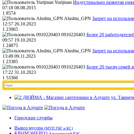
Yurijman
Индустриально развитая циви
07:18 08.08.2015
1
8574
Alushta_GPN
Запрет на использо
12:57 26.10.2023
1
23965
0910220403
Более 20 работодател
09:57 19.10.2023
1
24875
Alushta_GPN
Запрет на использо
13:49 09.11.2023
1
23385
0910220403
Более 20 тысяч семей 
17:22 31.10.2023
1
53366
Городские службы
Вывоз мусора
(МУП УБГ и КС)
КРЫМЭНЕРГО
Алуштинский РЭС