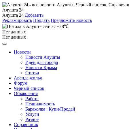
Алушта 24
Алушта 24
Добавить
Рекламировать
Продать
Предложить новость
+28℃
Нет данных
Нет данных
Новости
Новости Алушты
Идеи для города
Новости Крыма
Статьи
Аренда жилья
Форум
Черный список
Объявления
Работа
Недвижимость
Барахолка : Купи/Продай
Услуги
Разное
Справочник