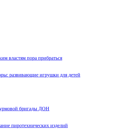
ким властям пора прибраться
оры: развивающие игрушки для детей
турмовой бригады ДОН
вание пиротехнических изделий