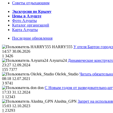
Советы отдыхающим
Экскурсии по Крыму
Цены в Алуште
Фото Алушты
Каталог организаций
Карта Алушты
Последние обновления
HARRY555
У отеля Бартон городс
14:57 30.06.2026
1
3426
Алушта24
Динамические конструкт
23:27 12.09.2024
155
7377
OleJek_Studio
Читать обязательно
08:18 12.07.2021
3
9741
don
С Новым годом от разведовательно-ш
17:33 31.12.2024
1
12343
Alushta_GPN
Запрет на использо
15:03 12.10.2023
1
23293