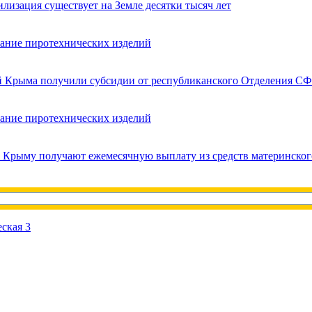
лизация существует на Земле десятки тысяч лет
вание пиротехнических изделий
ей Крыма получили субсидии от республиканского Отделения СФ
вание пиротехнических изделий
в Крыму получают ежемесячную выплату из средств материнског