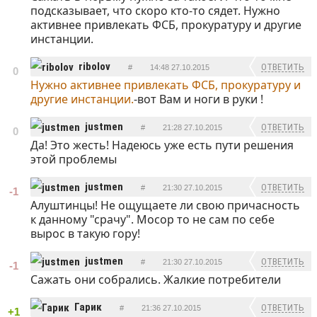
подсказывает, что скоро кто-то сядет. Нужно
активнее привлекать ФСБ, прокуратуру и другие
инстанции.
ribolov
ОТВЕТИТЬ
#
14:48 27.10.2015
0
Нужно активнее привлекать ФСБ, прокуратуру и
другие инстанции.
-вот Вам и ноги в руки !
justmen
ОТВЕТИТЬ
#
21:28 27.10.2015
0
Да! Это жесть! Надеюсь уже есть пути решения
этой проблемы
justmen
ОТВЕТИТЬ
#
21:30 27.10.2015
-1
Алуштинцы! Не ощущаете ли свою причасность
к данному "срачу". Мосор то не сам по себе
вырос в такую гору!
justmen
ОТВЕТИТЬ
#
21:30 27.10.2015
-1
Сажать они собрались. Жалкие потребители
Гарик
ОТВЕТИТЬ
#
21:36 27.10.2015
+1