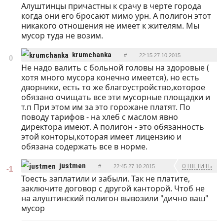
Алуштинцы причастны к срачу в черте города
когда они его бросают мимо урн. А полигон этот
никакого отношения не имеет к жителям. Мы
мусор туда не возим.
krumchanka
#
22:15 27.10.2015
0
Не надо валить с больной головы на здоровые (
ОТВЕТИТЬ
хотя много мусора конечно имеется), но есть
дворники, есть то же благоустройство,которое
обязано очищать все эти мусорные площадки и
т.п При этом им за это горожане платят. По
поводу тарифов - на хлеб с маслом явно
директора имеют. А полигон - это обязанность
этой конторы,которая имеет лицензию и
обязана содержать все в норме.
justmen
ОТВЕТИТЬ
#
22:45 27.10.2015
-1
Тоесть заплатили и забыли. Так не платите,
заключите договор с другой канторой. Чтоб не
на алуштинский полигон вывозили "дично ваш"
мусор