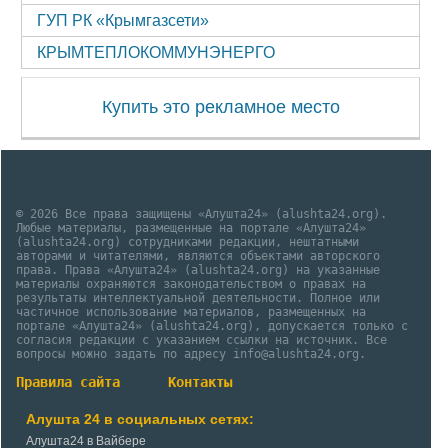
ГУП РК «Крымгазсети»
КРЫМТЕПЛОКОММУНЭНЕРГО
Купить это рекламное место
© 2026 Все права защищены «Алушта24» (alushta24.org).
Любые материалы, размещенные на портале «Алушта24»
(alushta24.org) сотрудниками редакции, нештатными
авторами и читателями, являются объектами авторского
права. Права «Алушта24» (alushta24.org) на указанные
материалы охраняются законодательством о правах на
результаты интеллектуальной деятельности. Полное или
частичное использование материалов, размещенных на
портале «Алушта24» (alushta24.org), допускается только с
согласия редакции с указанием ссылки на источник. Все
вопросы можно задать по адресу info@alushta24.org.
Правила сайта
Контакты
Алушта 24 в социальных сетях:
Алушта24 в Вайбере