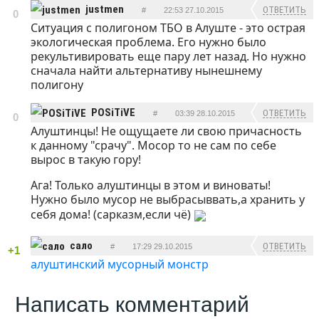
justmen
ОТВЕТИТЬ
#
22:53 27.10.2015
0
Ситуация с полигоном ТБО в Алуште - это острая
экологическая проблема. Его нужно было
рекультивировать еще пару лет назад. Но нужно
сначала найти альтернативу нынешнему
полигону
POSiTiVE
ОТВЕТИТЬ
#
03:39 28.10.2015
0
Алуштинцы! Не ощущаете ли свою причасность
к данному "срачу". Мосор то не сам по себе
вырос в такую гору!
Ага! Только алуштинцы в этом и виноваты!
Нужно было мусор не выбрасыввать,а хранить у
себя дома! (сарказм,если чё)
сало
ОТВЕТИТЬ
#
17:29 29.10.2015
+1
алуштинский мусорный монстр
Написать комментарий