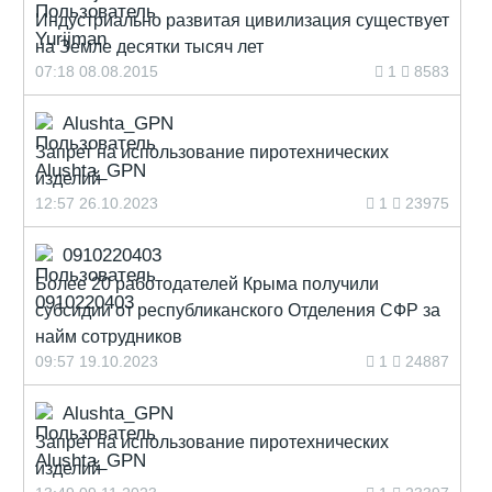
Индустриально развитая цивилизация существует
на Земле десятки тысяч лет
07:18 08.08.2015
1
8583
Alushta_GPN
Запрет на использование пиротехнических
изделий
12:57 26.10.2023
1
23975
0910220403
Более 20 работодателей Крыма получили
субсидии от республиканского Отделения СФР за
найм сотрудников
09:57 19.10.2023
1
24887
Alushta_GPN
Запрет на использование пиротехнических
изделий