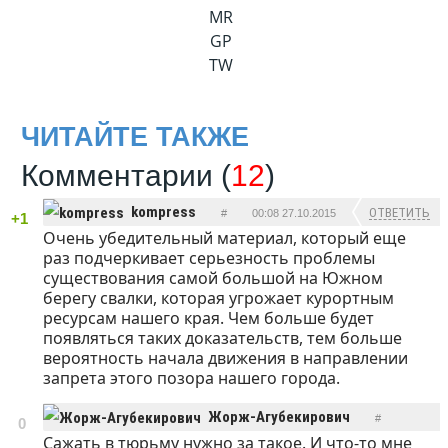
MR
GP
TW
ЧИТАЙТЕ ТАКЖЕ
Комментарии (
12
)
kompress
ОТВЕТИТЬ
#
00:08 27.10.2015
+1
Очень убедительный материал, который еще
раз подчеркивает серьезность проблемы
существования самой большой на Южном
берегу свалки, которая угрожает курортным
ресурсам нашего края. Чем больше будет
появляться таких доказательств, тем больше
вероятность начала движения в направлении
запрета этого позора нашего города.
Жорж-Агубекирович
#
0
Сажать в тюрьму нужно за такое. И что-то мне
ОТВЕТИТЬ
14:08 27.10.2015