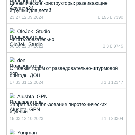
Динамические конструкторы: развивающие
игрушки для детей
23:27 12.09.2024
155
7390
OleJek_Studio
Читать обязательно
08:18 12.07.2021
3
9745
don
С Новым годом от разведовательно-штурмовой
бригады ДОН
17:33 31.12.2024
1
12347
Alushta_GPN
Запрет на использование пиротехнических
изделий
15:03 12.10.2023
1
23304
Yurijman