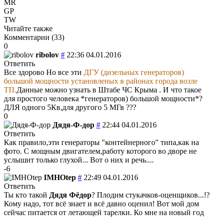
MR
GP
TW
Читайте также
Комментарии (
33
)
0
ribolov
#
22:36 04.01.2016
Ответить
Все здорово Но все эти
ДГУ (дизельных генераторов)
большой мощности установленых в районах города возле
ТП.
Данные можно узнать в Штабе ЧС Крыма . И что такое
для простого человека *генераторов) большой мощности*?
ДЛЯ одного 5Кв,для другого 5 МГв ???
0
Дядя-Ф-дор
#
22:44 04.01.2016
Ответить
Как правило,эти генераторы "контейнерного" типа,как на
фото. С мощным двигателем,работу которого во дворе не
услышит только глухой... Вот о них и речь....
-6
IMHOtep
#
22:49 04.01.2016
Ответить
Ты кто такой
Дядя Фёдор
? Плодим стукачков-оценщиков...!?
Кому надо, тот всё знает и всё давно оценил! Вот мой дом
сейчас питается от летающей тарелки. Ко мне на новый год