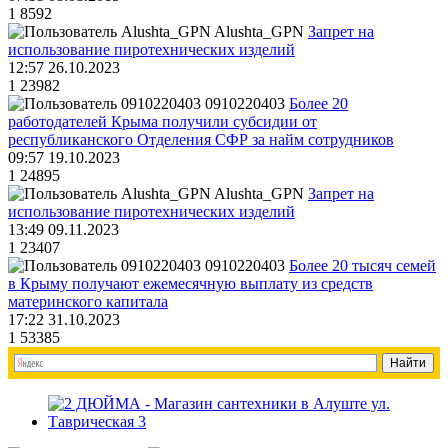
1
8592
Alushta_GPN
Запрет на
использование пиротехнических изделий
12:57 26.10.2023
1
23982
0910220403
Более 20
работодателей Крыма получили субсидии от
республиканского Отделения СФР за найм сотрудников
09:57 19.10.2023
1
24895
Alushta_GPN
Запрет на
использование пиротехнических изделий
13:49 09.11.2023
1
23407
0910220403
Более 20 тысяч семей
в Крыму получают ежемесячную выплату из средств
материнского капитала
17:22 31.10.2023
1
53385