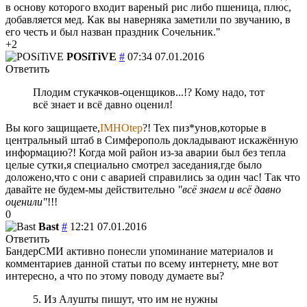
в основу которого входит вареный рис либо пшеница, плюс,
добавляется мед. Как вы наверняка заметили по звучанию, в
его честь и был назван праздник Сочельник."
+2
POSiTiVE
#
07:34 07.01.2016
Ответить
Плодим стукачков-оценщиков...!? Кому надо, тот
всё знает и всё давно оценил!
Вы кого защищаете,
IMHOtep
?! Тех пиз*унов,которые в
центральный штаб в Симферополь докладывают искажённую
информацию?! Когда мой район из-за аварии был без тепла
целые сутки,я специально смотрел заседания,где было
доложено,что с они с аварией справились за один час! Так что
давайте не будем-мы действительно
"всё знаем и всё давно
оценили"
!!!
0
Bast
#
12:21 07.01.2016
Ответить
БандерСМИ активно понесли упоминание материалов и
комментариев данной статьи по всему интернету, мне вот
интересно, а что по этому поводу думаете вы?
5. Из Алушты пишут, что им не нужны