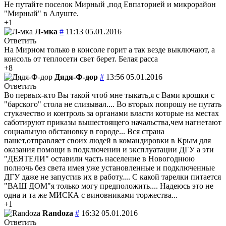
Не путайте поселок Мирный ,под Евпаторией и микрорайон
"Мирный" в Алуште.
+1
Л-мка
#
11:13 05.01.2016
Ответить
На Мирном только в консоле горит а так везде выключают, а
консоль от теплосети свет берет. Белая расса
+8
Дядя-Ф-дор
#
13:56 05.01.2016
Ответить
Во первых-кто Вы такой чтоб мне тыкать,я с Вами крошки с
"барского" стола не слизывал.... Во вторых попрошу не путать
стукачество и контроль за органами власти которые на местах
саботируют приказы вышестоящего начальства,чем нагнетают
социальную обстановку в городе... Вся страна
пашет,отправляет своих людей в командировки в Крым для
оказания помощи в подключении и эксплуатации ДГУ а эти
"ДЕЯТЕЛИ" оставили часть население в Новогоднюю
полночь без света имея уже установленные и подключенные
ДГУ даже не запустив их в работу.... С какой тарелки питается
"ВАШ ДОМ"я только могу предположить.... Надеюсь это не
одна и та же МИСКА с виновниками торжества...
+1
Randoza
#
16:32 05.01.2016
Ответить