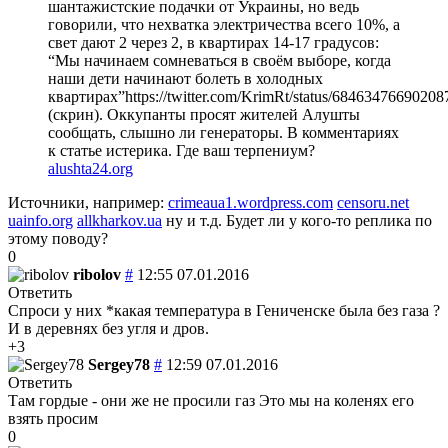
шантажистские подачки от Украины, но ведь
говорили, что нехватка электричества всего 10%, а
свет дают 2 через 2, в квартирах 14-17 градусов:
“Мы начинаем сомневаться в своём выборе, когда
наши дети начинают болеть в холодных
квартирах”https://twitter.com/KrimRt/status/6846347669020
(скрин). Оккупанты просят жителей Алушты
сообщать, слышно ли генераторы. В комментариях
к статье истерика. Где ваш терпениум?
alushta24.org
Источники, например:
crimeaua1.wordpress.com
censoru.net
uainfo.org
allkharkov.ua
ну и т.д. Будет ли у кого-то реплика по
этому поводу?
0
ribolov
#
12:55 07.01.2016
Ответить
Спроси у них *какая температура в Гениченске была без газа ?
И в деревнях без угля и дров.
+3
Sergey78
#
12:59 07.01.2016
Ответить
Там гордые - они же не просили газ
Это мы на коленях его
взять просим
0