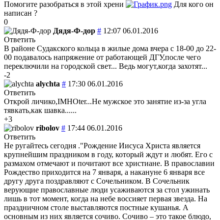
Помогите разобраться в этой хрени
Для кого он
написан ?
0
Дядя-Ф-дор
#
12:07 06.01.2016
Ответить
В районе Судакского кольца в жилые дома вчера с 18-00 до 22-
00 подавалось напряжение от работающей ДГУ,после чего
переключили на городской свет... Ведь могут,когда захотят...
-2
alychta
#
17:30 06.01.2016
Ответить
Открой личико,IMHOter...Не мужское это занятие из-за угла
тявкать,как шавка......
+3
ribolov
#
17:44 06.01.2016
Ответить
Не ругайтесь сегодня ."Рождение Иисуса Христа является
крупнейшим праздником в году, который ждут и любят. Его с
размахом отмечают и почитают все христиане. В православии
Рождество приходится на 7 января, а накануне 6 января все
другу друга поздравляют с Сочельником. В Сочельник
верующие православные люди усаживаются за стол ужинать
лишь в тот момент, когда на небе воссияет первая звезда. На
праздничном столе выставляются постные кушанья. А
основным из них является сочиво. Сочиво – это такое блюдо,