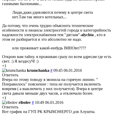
газовыми баллонами...
Люди,даже,удивляются почему в центре света
нет.Там так много котельных...
Да потому, что очень трудно объяснить технические
особенности и нюансы электросетей города и категорийность
надежности электроснабжения тем "дятлам"-
alychta
, кто в
этом не разбирается и это абсолютно не надо.
или проживает какой-нибудь IMHOter????
Открою вам тайну. я проживаю сразу по всем адресам где есть
свет. :) Я вездесуЧ! :)
+1
krumchanka
#
09:45 06.01.2016
Ответить
Вчера по этому поводу я звонила на горячую линию. "
Понравилось" пояснение : типа не получается включить
вовремя ( а выключить у них получается). Вчера в центре
света давали меньше двух часов, а отключали более.
+1
ribolov
#
10:49 06.01.2016
Ответить
Вот график на ГУП РК КРЫМЭНЕРГО для Алушты.