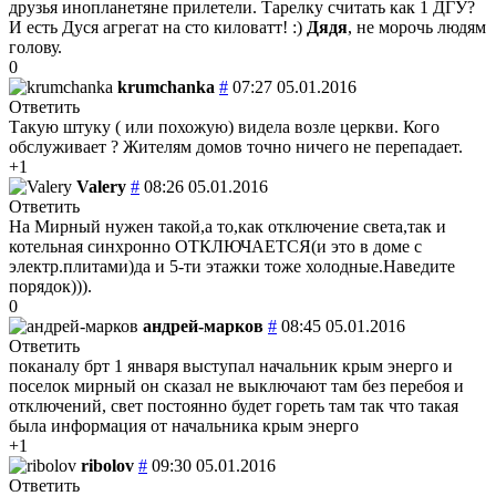
друзья инопланетяне прилетели. Тарелку считать как 1 ДГУ?
И есть Дуся агрегат на сто киловатт! :)
Дядя
, не морочь людям
голову.
0
krumchanka
#
07:27 05.01.2016
Ответить
Такую штуку ( или похожую) видела возле церкви. Кого
обслуживает ? Жителям домов точно ничего не перепадает.
+1
Valery
#
08:26 05.01.2016
Ответить
На Мирный нужен такой,а то,как отключение света,так и
котельная синхронно ОТКЛЮЧАЕТСЯ(и это в доме с
электр.плитами)да и 5-ти этажки тоже холодные.Наведите
порядок))).
0
андрей-марков
#
08:45 05.01.2016
Ответить
поканалу брт 1 января выступал начальник крым энерго и
поселок мирный он сказал не выключают там без перебоя и
отключений, свет постоянно будет гореть там так что такая
была информация от начальника крым энерго
+1
ribolov
#
09:30 05.01.2016
Ответить