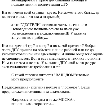
командировки в Крым для оказания помощи в
подключении и эксплуатации ДГУ...
Вы от имени всей страны - круто. Не может этого быть... да
вы всем только что глаза открыли!:)
а эти "ДЕЯТЕЛИ" оставили часть население в
Новогоднюю полночь без света имея уже
установленные и подключенные ДГУ даже не
запустив их в работу...
Кто конкретно? где? и когда? и по какой причине? Добрая
часть ДГУ пришла на объекты или не рабочей или не до
укомплектованной или здыхающей. Я лично общался с одним
из специалистов. Вот и едут специалисты технику починять.
Нам то не чем и не кем. У каждого ДГУ свой мото ресурс,
эксплуатационные требования и т.п.
С какой тарелки питается "ВАШ ДОМ"я только
могу предположить....
Предположения - причина неудач и "проколов". Ваши
предположения смешны и за штампованы.
Надеюсь это не одна и та же МИСКА с
виновниками торжества...