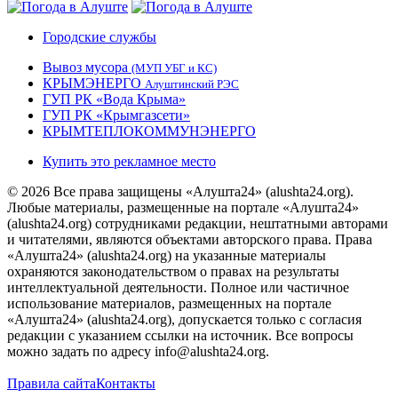
Городские службы
Вывоз мусора
(МУП УБГ и КС)
КРЫМЭНЕРГО
Алуштинский РЭС
ГУП РК «Вода Крыма»
ГУП РК «Крымгазсети»
КРЫМТЕПЛОКОММУНЭНЕРГО
Купить это рекламное место
© 2026 Все права защищены «Алушта24» (alushta24.org).
Любые материалы, размещенные на портале «Алушта24»
(alushta24.org) сотрудниками редакции, нештатными авторами
и читателями, являются объектами авторского права. Права
«Алушта24» (alushta24.org) на указанные материалы
охраняются законодательством о правах на результаты
интеллектуальной деятельности. Полное или частичное
использование материалов, размещенных на портале
«Алушта24» (alushta24.org), допускается только с согласия
редакции с указанием ссылки на источник. Все вопросы
можно задать по адресу info@alushta24.org.
Правила сайта
Контакты