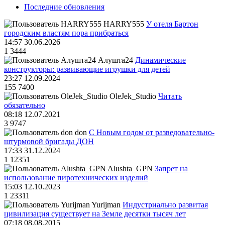
Последние обновления
HARRY555
У отеля Бартон
городским властям пора прибраться
14:57 30.06.2026
1
3444
Алушта24
Динамические
конструкторы: развивающие игрушки для детей
23:27 12.09.2024
155
7400
OleJek_Studio
Читать
обязательно
08:18 12.07.2021
3
9747
don
С Новым годом от разведовательно-
штурмовой бригады ДОН
17:33 31.12.2024
1
12351
Alushta_GPN
Запрет на
использование пиротехнических изделий
15:03 12.10.2023
1
23311
Yurijman
Индустриально развитая
цивилизация существует на Земле десятки тысяч лет
07:18 08.08.2015