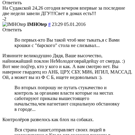
Ответить
На Судакской 24,26 сегодня вечером впервые за последние
две недели завели ДГУ!!!Свет в домах есть!!!
-2
IMHOtep
#
23:29 05.01.2016
Ответить
Во первых-кто Вы такой чтоб мне тыкать,я с Вами
крошки с "барского" стола не слизывал...
Извините великодушно Дядя, Ваше высочество,
найнижайший поклон НеМолодоговрайдейцу от смерда. :)
Вот мне по@ер, кто у кого и как. А вам смотрю нет. Вы
наверное гвардеец из АНБ, ЦРУ, СБУ, МИ6, ИГИЛ, МАССАД.
Oй, а может вы из Ф С Б, ищете недовольных :).
Во вторых попрошу не путать стукачество и
контроль за органами власти которые на местах
саботируют приказы вышестоящего
начальства,чем нагнетают социальную обстановку
в городе...
Контролёров развелось как блох на собаках.
Вся страна пашет,отправляет своих людей в