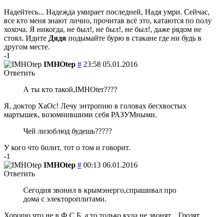
Надейтесь... Надежда умирает последней, Надя умри. Сейчас,
все кто меня знают лично, прочитав всё это, катаются по полу
хохоча. Я никогда, не был!, не был!, не был!, даже рядом не
стоял. Идите
Дядя
подымайте бурю в стакане где ни будь в
другом месте.
-1
IMHOtep
#
23:58 05.01.2016
Ответить
А ты кто такой,IMHOter????
Я, доктор ХаОс! Лечу энтропию в головах бесхвостых
мартышек, возомнившими себя РАЗУМными.
Чей лизоблюд будешь?????
У кого что болит, тот о том и говорит.
-1
IMHOtep
#
00:13 06.01.2016
Ответить
Сегодня звонил в крымэнерго,спрашивал про
дома с электороплитами.
Хорошо что не в Ф С Б, а то только куда не звонят... Грозят