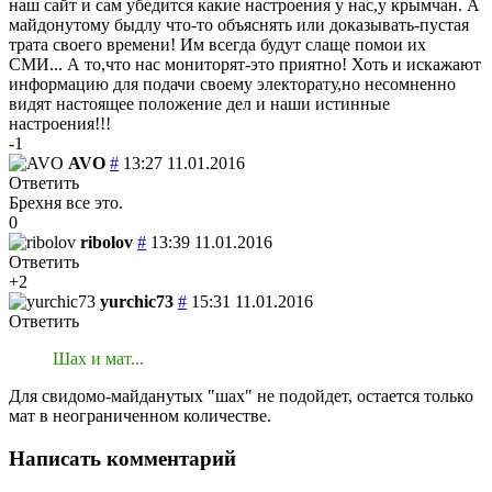
наш сайт и сам убедится какие настроения у нас,у крымчан. А
майдонутому быдлу что-то объяснять или доказывать-пустая
трата своего времени! Им всегда будут слаще помои их
СМИ... А то,что нас мониторят-это приятно! Хоть и искажают
информацию для подачи своему электорату,но несомненно
видят настоящее положение дел и наши истинные
настроения!!!
-1
AVO
#
13:27 11.01.2016
Ответить
Брехня все это.
0
ribolov
#
13:39 11.01.2016
Ответить
+2
yurchic73
#
15:31 11.01.2016
Ответить
Шах и мат...
Для свидомо-майданутых "шах" не подойдет, остается только
мат в неограниченном количестве.
Написать комментарий