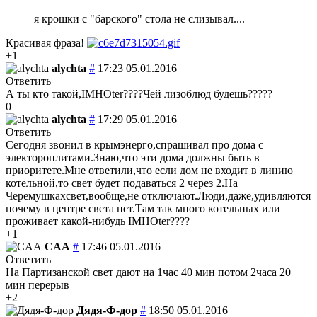
я крошки с "барского" стола не слизывал....
Красивая фраза!
+1
alychta
#
17:23 05.01.2016
Ответить
А ты кто такой,IMHOter????Чей лизоблюд будешь?????
0
alychta
#
17:29 05.01.2016
Ответить
Сегодня звонил в крымэнерго,спрашивал про дома с
электороплитами.Знаю,что эти дома должны быть в
приоритете.Мне ответили,что если дом не входит в линию
котельной,то свет будет подаваться 2 через 2.На
Черемушкахсвет,вообще,не отключают.Люди,даже,удивляются
почему в центре света нет.Там так много котельных или
проживает какой-нибудь IMHOter????
+1
CAA
#
17:46 05.01.2016
Ответить
На Партизанской свет дают на 1час 40 мин потом 2часа 20
мин перерыв
+2
Дядя-Ф-дор
#
18:50 05.01.2016