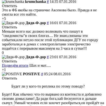
krumchanka
#
14:35 07.01.2016
Ответить
Это в ФБ якобы на страничке Аксенова было. Правда я не
смогла все это найти.
+5
Дядя-Ф-дор
#
16:01 07.01.2016
Ответить
Меньше всего нас должно волновать что пишут в
"свидомисты"в своих блогах.... Не знаю,связаны эти
события,или нет,но после этой публикации ДГУ по городу
заработали,и в домах с электроплитами электричество
подаётся с перерывом максимум на 3 часа в сутки!!!
0
Дядя-Ф-дор
#
23:01 07.01.2016
Ответить
Подведём итоги
Шах и мат.....
+1
POSiTiVE
#
05:24 08.01.2016
Ответить
Будет ли у кого-то реплика по этому поводу?
Будет! Как обычно: что-то вырвано из контекста и добавлено
своими домыслами! Да ради бога,хай беснуются и дальше
скачут. Умный человек если захочет разобраться,он пройдёт на