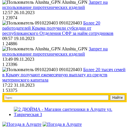
Alushta_GPN
Запрет на
использование пиротехнических изделий
12:57 26.10.2023
1
23974
0910220403
Более 20
работодателей Крыма получили субсидии от
республиканского Отделения СФР за найм сотрудников
09:57 19.10.2023
1
24886
Alushta_GPN
Запрет на
использование пиротехнических изделий
13:49 09.11.2023
1
23396
0910220403
Более 20 тысяч семей
в Крыму получают ежемесячную выплату из средств
материнского капитала
17:22 31.10.2023
1
53375