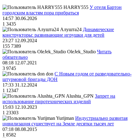
HARRY555
У отеля Бартон
городским властям пора прибраться
14:57 30.06.2026
1
3435
Алушта24
Динамические
конструкторы: развивающие игрушки для детей
23:27 12.09.2024
155
7389
OleJek_Studio
Читать
обязательно
08:18 12.07.2021
3
9745
don
С Новым годом от разведовательно-
штурмовой бригады ДОН
17:33 31.12.2024
1
12347
Alushta_GPN
Запрет на
использование пиротехнических изделий
15:03 12.10.2023
1
23303
Yurijman
Индустриально развитая
цивилизация существует на Земле десятки тысяч лет
07:18 08.08.2015
1
8582