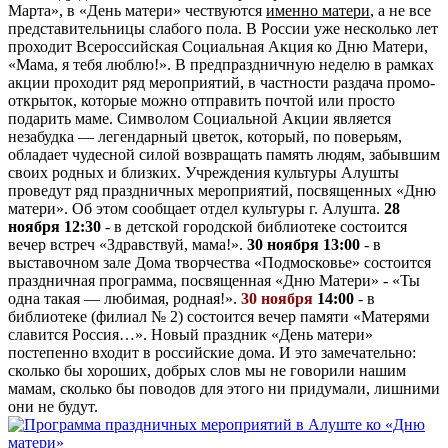
Марта», в «День матери» чествуются
именно матери
, а не все
представительницы слабого пола. В России уже несколько лет
проходит Всероссийская Социальная Акция ко Дню Матери,
«Мама, я тебя люблю!». В предпраздничную неделю в рамках
акции проходит ряд мероприятий, в частности раздача промо-
открыток, которые можно отправить почтой или просто
подарить маме. Символом Социальной Акции является
незабудка — легендарный цветок, который, по поверьям,
обладает чудесной силой возвращать память людям, забывшим
своих родных и близких.
Учреждения культуры Алушты
проведут ряд праздничных мероприятий, посвященных «Дню
матери». Об этом сообщает отдел культуры г. Алушта.
28
ноября
12:30
- в детской городской библиотеке состоится
вечер встреч «Здравствуй, мама!».
30 ноября
13:00
- в
выставочном зале Дома творчества «Подмосковье» состоится
праздничная программа, посвященная «Дню Матери» - «Ты
одна такая — любимая, родная!».
30 ноября
14:00
- в
библиотеке (филиал № 2) состоится вечер памяти «Матерями
славится Россия…». Новый праздник «День матери»
постепенно входит в российские дома. И это замечательно:
сколько бы хороших, добрых слов мы не говорили нашим
мамам, сколько бы поводов для этого ни придумали, лишними
они не будут.