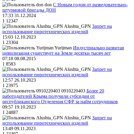
don
С Новым годом от разведовательно-
штурмовой бригады ДОН
17:33 31.12.2024
1
12347
Alushta_GPN
Запрет на
использование пиротехнических изделий
15:03 12.10.2023
1
23304
Yurijman
Индустриально развитая
цивилизация существует на Земле десятки тысяч лет
07:18 08.08.2015
1
8583
Alushta_GPN
Запрет на
использование пиротехнических изделий
12:57 26.10.2023
1
23975
0910220403
Более 20
работодателей Крыма получили субсидии от
республиканского Отделения СФР за найм сотрудников
09:57 19.10.2023
1
24887
Alushta_GPN
Запрет на
использование пиротехнических изделий
13:49 09.11.2023
1
23397